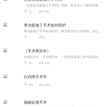
《疤痕体质能做大手术吗》专辑，带你深入了解疤痕体质人群的手术难题。11个音频，10个免费，1个付费。免费音频围绕疤痕体质能否做大手术展开，标题系统，干货满满。付费音频深入分析，10篇文章组合，让你全面了解疤痕体质与手术的关系。关注健康，从了解自...
12
296
青光眼做了手术如何防护
青光眼做了手术如何防护《青光眼术后生存指南：别让手术白挨刀，老中医粉教你科学护眼》 开篇先坦白：本人虽然能把《黄帝内经》当段子讲，但真没那个小红本（执业证）。今天聊的青光眼术后护理，全是替你们扒遍医书、问秃老中医攒的干货，建议搭配主治...
1
5
《手术两百年》
央视纪录片：手术两百年，一部全景展现人类与疾病抗争的医学简史
92
5152
白内障手术学
102
3413
揭秘近视手术