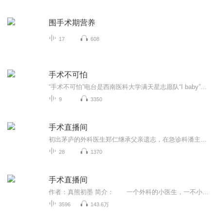
围手术期营养
17
608
手术不可怕
“手术不可怕”电台是西南医科大学满天星志愿队“I baby”农村困境儿童围术期关爱志愿服务项目实施内容之一。讲述故事来源于项目对象农村困境手术儿童经历手术和志愿项目后，小朋友写手术室的故事，经志愿者与小朋友一起整理后录制。让我们一起行动起来，...
9
3350
手术直播间
初出茅庐的外科医生郑仁继承父亲遗志，在急诊科潘主任帮助下入职海城医院，并在一起胰十二指肠切合手术中挺身而出救下患者。为了追求医术的更高境界，郑仁全身心投入治疗和手术。郑仁的医术引起了天才医生苏云的关注，她的奋斗心受到激发，细致观察和学习...
28
1370
手术直播间
作者：真熊初墨 简介： 一个外科的小医生，一不小心得到了系统加持，横扫医学界，妙手回春，活人无数。
3596
143.6万