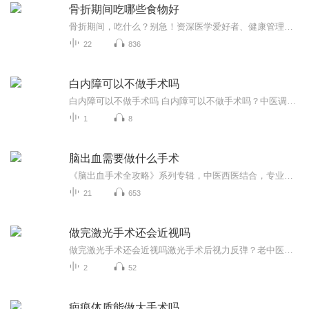
骨折期间吃哪些食物好
骨折期间，吃什么？别急！资深医学爱好者、健康管理师，电子书达人教你一招！《骨折期间吃哪些食物好》系列专辑，带你了解骨折期间如何科学饮食，助力恢复。从中医西医角度，结合健康管理理念，让你轻松吃出健康，快人一步！骨折期间，吃对食物，恢复更快...
22
836
白内障可以不做手术吗
白内障可以不做手术吗 白内障可以不做手术吗？中医调养也能"瞳"见光明朋友突然发微信问："我老妈查出白内障，医生让做手术，能不能先不开刀？"这问题像颗深水炸弹，在我健康管理师的工作群里炸出一堆咨询。今天就和大家好好唠唠，当白内障遇上"手术恐惧症...
1
8
脑出血需要做什么手术
《脑出血手术全攻略》系列专辑，中医西医结合，专业电子书作家带你深入了解脑出血手术全流程！从术前准备、术中操作到术后护理，一步到位，让你告别脑出血手术的恐慌！幽默讲解，轻松易懂，快来加入我们，开启健康生活之旅！脑出血手术中医西医结合电子书
21
653
做完激光手术还会近视吗
做完激光手术还会近视吗激光手术后视力反弹？老中医教你守住"高清世界"的秘诀 刚做完近视手术的朋友都有过这种体验——睁眼瞬间世界突然4K超清，连对面楼晾的内裤花色都看得一清二楚。但没过两年，有些人又开始眯着眼睛找手机，度数像股票反弹般涨回去...
2
52
疤痕体质能做大手术吗