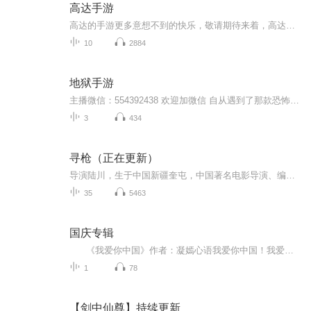
高达手游
高达的手游更多意想不到的快乐，敬请期待来着，高达的手游游玩吧。
10
2884
地狱手游
主播微信：554392438 欢迎加微信 自从遇到了那款恐怖的手机游戏，一个个嗜血而恐怖的任务出现在了林峰的面前，只有寻找到游戏的生路才能够生存的诡异的游戏。厉鬼索命，猛鬼新娘，百鬼夜行，月夜下的恐怖高中，午夜桥头的守桥童子，杀戮都市，谁是鬼？谁又...
3
434
寻枪（正在更新）
导演陆川，生于中国新疆奎屯，中国著名电影导演、编剧、执行制片人。其父陆天明为中国著名作家、国家一级编剧。其姑母陆星儿为中国著名作家。陆川先后获得过多项国内外大奖。陆川的作品主要是题材沉重，现实风浓一点，偏文艺路线。《寻枪》作为陆川的处女...
35
5463
国庆专辑
《我爱你中国》作者：凝嫣心语我爱你中国！我爱你春天蓬勃的秧苗；我爱你秋日金黄的硕果。我爱你中国！我爱你青松气质，我爱你红梅品格！我爱你家乡的甜蔗好像乳汁滋润着我的心窝。我爱你中国，我要把最美的歌儿献给你，我的母亲我的祖国。我爱你中国，我爱...
1
78
【剑中仙尊】持续更新