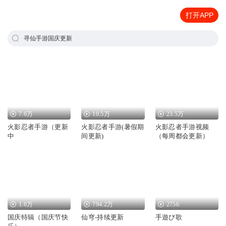
打开APP
寻仙手游国庆更新
7.6万
10.5万
23.5万
火影忍者手游（更新
火影忍者手游(暑假期
火影忍者手游视频
中
间更新)
（每周都会更新）
1.6万
794.2万
2756
国庆特辑（国庆节快
仙穹-持续更新
手遊び歌