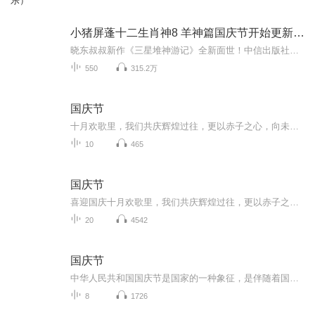
乐）
小猪屏蓬十二生肖神8 羊神篇国庆节开始更新啦！
晓东叔叔新作《三星堆神游记》全新面世！中信出版社出版！京东当当淘宝均有售！点蓝色字收听——《小猪屏蓬爆笑日记2024》《小猪屏蓬爆笑日记2》《小猪屏蓬爆笑日记1》让你笑得喘不上气！《我进故宫当富翁——小猪屏蓬故宫财商笔记》教你成为大富翁！《小...
550
315.2万
国庆节
十月欢歌里，我们共庆辉煌过往，更以赤子之心，向未来书写滚烫的誓言——这盛世，值得我们以热爱相拥。
10
465
国庆节
喜迎国庆十月欢歌里，我们共庆辉煌过往，更以赤子之心，向未来书写滚烫的誓言——这盛世，值得我们以热爱相拥。
20
4542
国庆节
中华人民共和国国庆节是国家的一种象征，是伴随着国家的出现而出现的。让我们用诗歌朗诵歌颂祖国的繁荣富强，国泰民安。
8
1726