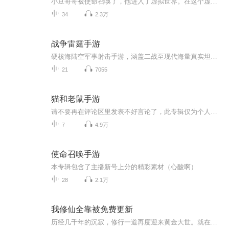
小豆哥哥被使命召唤了，他进入了虚拟世界。在这个虚拟世界里，处处都有危机，只要稍有不慎，就会阵亡，而小豆哥哥该怎样逃出虚拟世界呢？
34
2.3万
战争雷霆手游
硬核海陆空军事射击手游，涵盖二战至现代海量真实坦克、战机、战舰。采用拟真物理弹道，无血条模块伤害玩法，多国载具齐全，支持三军同场竞技，画质精良，对战热血硬核
21
7055
猫和老鼠手游
请不要再在评论区里发表不好言论了，此专辑仅为个人猫鼠史的记录，可能会误导新手，不建议学习，但不要在评论区里彰显自己的聪慧。一集视频做起来也要半个多小时，你行你上。谢谢配合
7
4.9万
使命召唤手游
本专辑包含了主播新号上分的精彩素材（心酸啊）
28
2.1万
我修仙全靠被免费更新
历经几千年的沉寂，修行一道再度迎来黄金大世。就在中州各位妖孽、道子相互争锋之际。面对这么多妖孽，周奉有的只是一个技能面板，而这个技能面板只会给被动技能。暴...