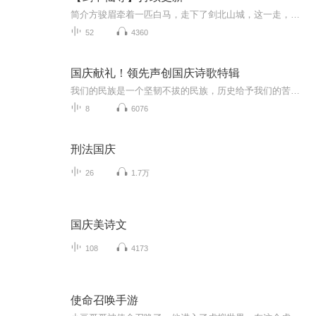
简介方骏眉牵着一匹白马，走下了剑北山城，这一走，就走出了一片天，走出了一段流芳万古的传奇。 我要去实现他的梦想，追上时光，赶上流年！因为，那也将是我的梦想。我要——拔剑成仙！ 本书致力于——在黑暗与血的修真世界里，寻找一抹理想之光！感谢您收听《剑中仙》，喜欢的话，记得要订阅哦！想收听我的其他节目，请点击下方的“加关注”，第一时间获取最新的节目动态！
52
4360
国庆献礼！领先声创国庆诗歌特辑
我们的民族是一个坚韧不拔的民族，历史给予我们的苦难都变成了闪着金光的勋章！我们的国家是一个龙腾虎跃的国家，那条巨龙正以不可阻挡之势崛起于神奇的东方！------------------------------------------------值此祖国70周年华诞之际，领先声创以诗歌向祖国献礼！用我们的声音、用我们的热血、用我们的灵魂诵读经典爱国篇章，歌颂我们的祖国！永远繁荣富强！
8
6076
刑法国庆
26
1.7万
国庆美诗文
108
4173
使命召唤手游