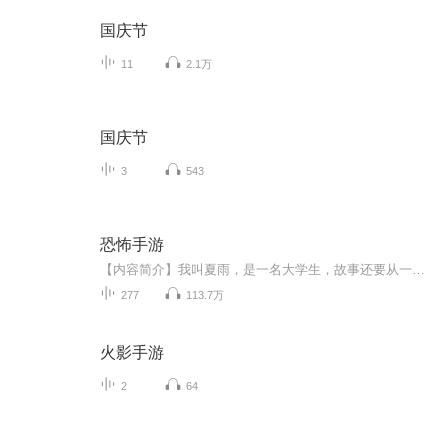
国庆节
11
2.1万
国庆节
3
543
恐怖手游
【内容简介】我叫夏雨，是一名大学生，故事还要从一款手机游戏开始……【作者/主播简介】作者：一只飞翔的鱼，网络小说作家。主播：艺炀，喜马拉雅优质主播。【购买须知】1、本作品为付费有声书，前55集为免费试听，购买成功后，即可收听，可下载重复收听...
277
113.7万
火影手游
2
64