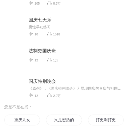
205
8.6万
国庆七天乐
魔性早功练习
10
1518
法制史国庆班
12
1万
国庆特别晚会
《原创》：《国庆特别晚会》为展现国庆的喜庆与祖国的深情我将以具体的场景切入从清晨升旗的庄严到街头巷尾的欢庆到历史与当下的交融，用优美的笔触传递对祖国的热爱与自豪！用诗歌和情感美文形式，歌颂祖国的繁荣富强，祝人民幸福安康！
12
2.9万
您是不是在找：
重庆儿女
只是想活的更好
打更啊打更