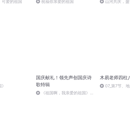
，可爱的祖国
祝福你亲爱的祖国
山河共庆，盛
国庆献礼！领先声创国庆诗
木易老师四柱
歌特辑
国》
07_第7节、
《祖国啊，我亲爱的祖国》温
婉