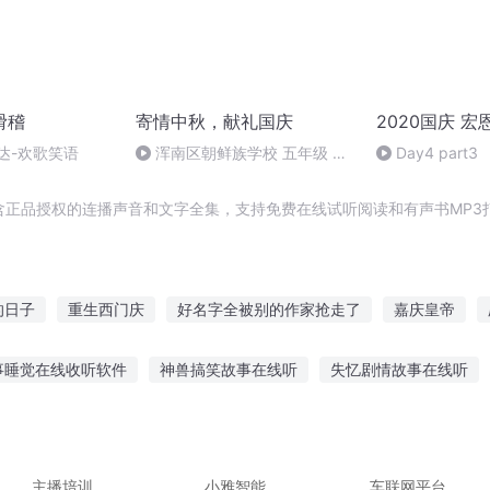
滑稽
寄情中秋，献礼国庆
2020国庆 宏
达-欢歌笑语
浑南区朝鲜族学校 五年级 孙
Day4 part3
多永
含正品授权的连播声音和文字全集，支持免费在线试听阅读和有声书MP3
的日子
重生西门庆
好名字全被别的作家抢走了
嘉庆皇帝
安庆年记事
帝国十字路
十字星十字路
庆阳成长手札
庆
事睡觉在线收听软件
神兽搞笑故事在线听
失忆剧情故事在线听
越之无双十字
皂听爆笑小故事
听故事孔龙战士
小学每天听的英语故事
无语
件听故事不用花钱
管理小故事 听的艺术
听故事放什么歌曲好听
主播培训
小雅智能
车联网平台