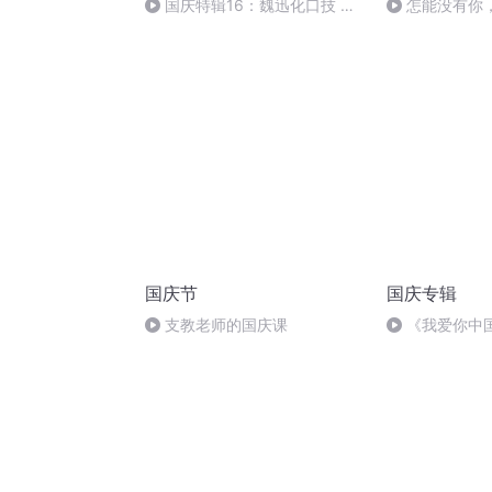
国庆特辑16：魏迅化口技 二
怎能没有你
胡 东方红+一般唱法和原生态
国庆节
国庆专辑
支教老师的国庆课
《我爱你中