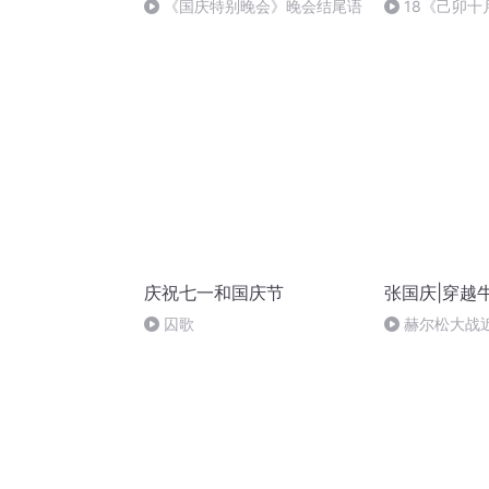
《国庆特别晚会》晚会结尾语
18《己卯
日罹狴犴有感而
文天祥 自由吟
庆祝七一和国庆节
张国庆|穿越
囚歌
赫尔松大战
突的关键之战