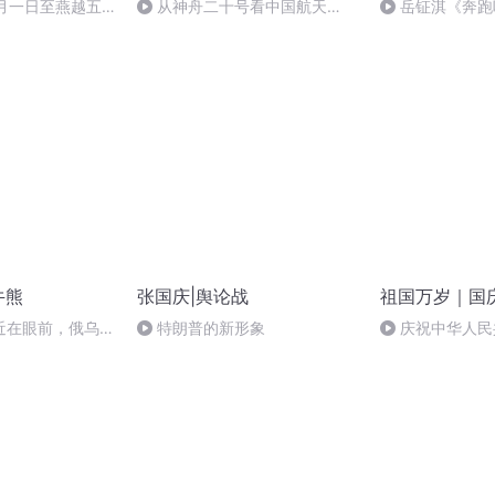
十月一日至燕越五
从神舟二十号看中国航天
岳钲淇《奔跑
赋》组律18首
的“隐形实力”
诵
牛熊
张国庆|舆论战
祖国万岁｜国
近在眼前，俄乌冲
特朗普的新形象
庆祝中华人民
，将会如何发展？
周年 天安门广