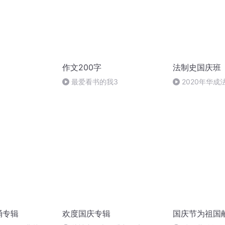
作文200字
法制史国庆班
）
最爱看书的我3
2020年华
法制史马志冰 (12
诵专辑
欢度国庆专辑
国庆节为祖国