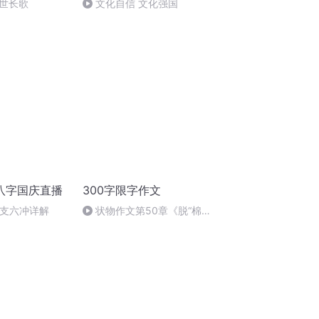
世长歌
文化自信 文化强国
八字国庆直播
300字限字作文
地支六冲详解
状物作文第50章《脱“棉
衣”的“闹闹”》