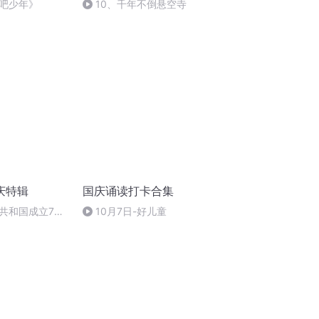
吧少年》
10、千年不倒悬空寺
庆特辑
国庆诵读打卡合集
共和国成立73
10月7日-好儿童
场举行升国旗仪式