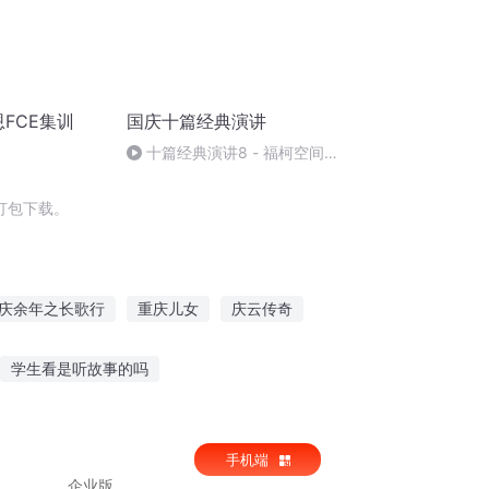
恩FCE集训
国庆十篇经典演讲
十篇经典演讲8 - 福柯空间回
归异托邦演讲
打包下载。
庆余年之长歌行
重庆儿女
庆云传奇
元纪年
重生之西门庆
穿越之大庆帝国
学生看是听故事的吗
小孩故事在线听
他听故事入迷了作文
手机端
企业版