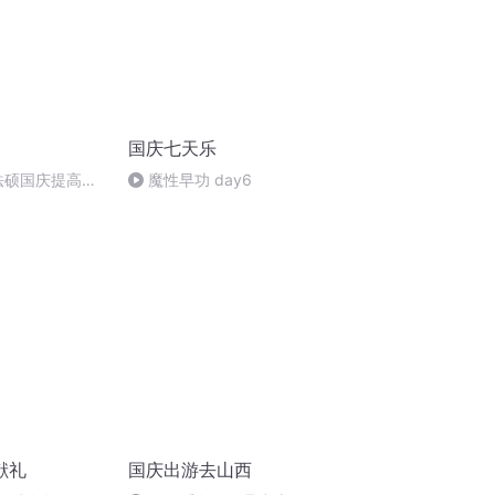
国庆七天乐
成法硕国庆提高班
魔性早功 day6
)
献礼
国庆出游去山西