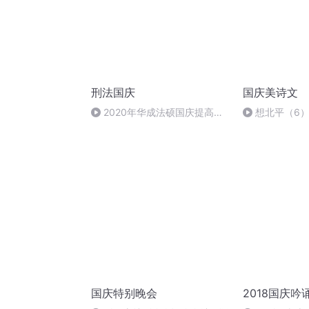
刑法国庆
国庆美诗文
2020年华成法硕国庆提高班
想北平（6
刑法陈 (26)
国庆特别晚会
2018国庆吟