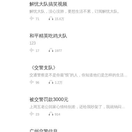
解忧大队搞笑视频
解忧大队，没心没肺，要想生活不累，订阅解忧大队。
71
15.6万
和平精英吃鸡大队
123
17
1977
《交警支队》
交通警察是不是你最“恨”的人，你知道他们是怎样的生活状态吗？走近他们，你会发现他们和你想的不一样？我们一起走进他们的工作生活，你会发现他们的心！我们替您完成这个任务，他们是在守护着自己的理想！
96
1.2万
被交警罚款3000元
上周五老公回家心情特别差，还给我吵架了，我就纳闷了为什么了，后来再三询问说今天在苏州回来的时候，有人追尾他车屁股了，交警判他全责，我问老公为什么，他说他也不知道，交警说他全责，他也没有办法。后来他说一个人全责太冤枉了，与交警协商能不能让...
23
914
广州交警信息