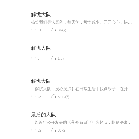
解忧大队
搞笑我们是认真的，每天笑，烦恼减少。开开心心，快快乐乐，快快乐乐的过好每一天
91
314万
解忧大队
6
1.8万
解忧大队
【解忧大队，没心没肺】在日常生活中找点乐子，在开怀大笑中烦恼洗涤纯属搬运，不喜别喷持续更新中耶您的订阅和关注是意瑾更新的动力,
98
394.8万
最后的大队
以近年公开发表的《蒋介石日记》为起点，野岛刚锲而不舍地探索散落中国台湾、美国、日本三地的庞大资料，包括从未公开的《曹士澄档案》、白团成员家书、日记等珍贵史料，同时透过对相关人士的缜密访谈，忠实描绘出“政治家蒋介石”最真实的面貌，以及日本军事顾问团“白团”的实际活动情况， 呈现了白团在“报恩”和“反共”的外表形象之下，更私密、更真实的人性一面。· 作者关怀层面既深且广，不仅重建了二战之后跨越中国台湾和日本两地的秘密军事援助体系，也注意到旧帝国军人缺乏战争反省的那...
32
3072