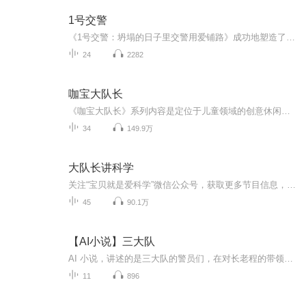
1号交警
《1号交警：坍塌的日子里交警用爱铺路》成功地塑造了公安交警张智国、晏岷清、刘邵、杨蜀明、齐凯等一大批公安交警形象。他们在党和国家、人民需要的时候，舍小家顾大家，全身心地投入到了抗震救灾工作中。他们热爱公安事业，愿意为党的公安工作牺牲自己的...
24
2282
咖宝大队长
《咖宝大队长》系列内容是定位于儿童领域的创意休闲节目，亲和风趣的主持人咖宝大队长——咖咖姐姐，以咖宝车神人气角色和萌酷机器人玩具演绎趣味故事，发起各种游戏小挑战，给观众提供充满趣味性的创意视频，以及亲子可模仿学习的互动体验，给爸妈更多陪...
34
149.9万
大队长讲科学
关注“宝贝就是爱科学”微信公众号，获取更多节目信息，还可以让宝宝跟大队长进行互动哦。《大队长讲科学》节目希望通过科普小故事以及小互动，向小朋友们传递科学知识，让小朋友更好地成长。
45
90.1万
【AI小说】三大队
AI 小说，讲述的是三大队的警员们，在对长老程的带领下辛苦追凶十二年，终于将犯罪分子顺利逮捕的故事。三大队抓获了一名嫌疑犯，在审理过程中，嫌犯因之前曾遭受群众毒打而突然死亡，三大队也因此被牵连入狱。此时，还有一名嫌犯正在逃亡中，等到三大队出...
11
896