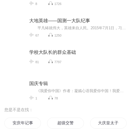
8
1726
大地英雄——国测一大队纪事
平凡铸就伟大，英雄来自人民。2015年7月1日，习近平总书记给国测一大队老队员老党员回信，给予“为祖国发展、人民幸福作出了突出贡献”的高度赞誉，要求全党“不忘初心，方得始终”“在党爱党、在党为党，心系人民、情系人民，忠诚一辈子，奉献...
67
1250
学校大队长的群众基础
81
7797
国庆专辑
《我爱你中国》作者：凝嫣心语我爱你中国！我爱你春天蓬勃的秧苗；我爱你秋日金黄的硕果。我爱你中国！我爱你青松气质，我爱你红梅品格！我爱你家乡的甜蔗好像乳汁滋润着我的心窝。我爱你中国，我要把最美的歌儿献给你，我的母亲我的祖国。我爱你中国，我爱...
1
78
您是不是在找：
安庆年记事
超级交警
大庆皇太子