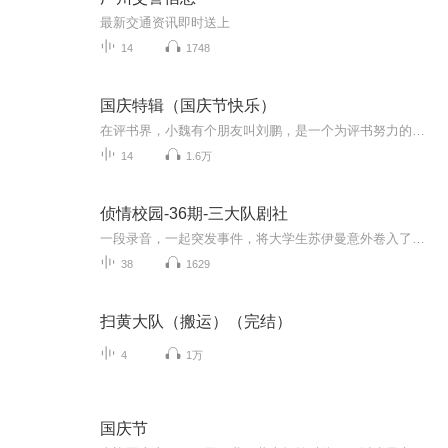
最新交通资讯即时送上
14
1748
国庆特辑（国庆节快乐）
在评书界，小魏有个朋友叫刘鹏，是一个为评书努力的小伙子。在2021年国庆期间，他想弄个特辑，便烦劳我给他录个爱国题材的评书小段儿。这种事情，不是特殊情况，小魏一般不会拒绝，也就给其录了一个《鲁迅踢鬼》，等他传完，我再传到我的专辑里。另外，小...
14
1.6万
侦情校园-36期-三大队剧社
一段录音，一起突发事件，将大学生苏伊曼意外卷入了警察正在调查的一场秘密案件。
38
1629
扫黄大队（搬运）（完结）
4
1万
国庆节