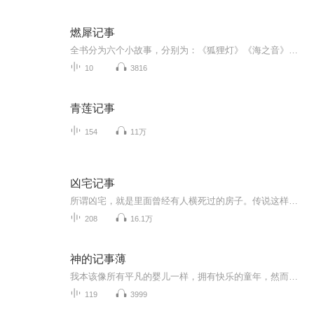
燃犀记事
全书分为六个小故事，分别为：《狐狸灯》《海之音》《槐安台》《昙花酒》《壁上花》《天地牢》。讲的都是和神秘人有关的故事。故事起源于一个古老的传说，传说只要取春雨浸湿之笔，夏阳酷晒之墨，秋风吹拂之纸，以及冬雪覆盖之砚。用此笔墨纸砚书尔之心结，焚于火中。不出几日，便有神秘人出现在许愿人面前。传说那些神秘人男女老少皆有，譬如八岁垂髫孩童，再譬如八十白发老叟。有美貌的少女，亦有倜傥的公子。他们各具年龄，各具样貌，各具性格，甚至连术法修为都各不相同。唯一相同的便是他们穿着奇特，一眼...
10
3816
青莲记事
154
11万
凶宅记事
所谓凶宅，就是里面曾经有人横死过的房子。传说这样死去的人因为阳寿并没有过完，所以会死得很不甘心。通常会阴魂不散，所以多数的凶宅一般都会有怪事发生。
208
16.1万
神的记事薄
我本该像所有平凡的婴儿一样，拥有快乐的童年，然而当我被父亲抱进研究所，当亲生父亲用我做活体实验时，一切都改变了，亲情如同一个笑话。 亲生母亲的死亡，成了我这一世生活的开端。 死神降临，不断寻找力量，两方开始夺取神之力之战， 一副神魔双生古画...
119
3999