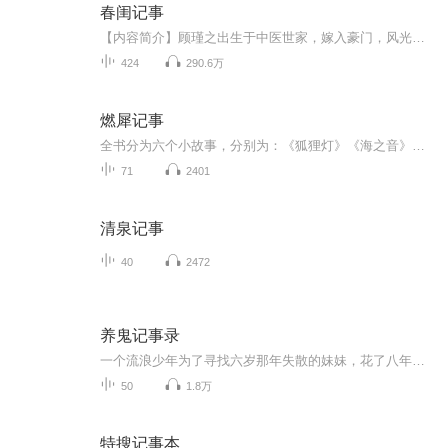
春闺记事
【内容简介】顾瑾之出生于中医世家，嫁入豪门，风光无限又疲惫不堪地走完了她的一生。等她发现自己没有死，而是变成了古代贵族仕女时，厌烦就浮上心头。再等她再看到和自己前世丈夫长得一模一样的男人时，她撇撇嘴。人生这潭平静的湖水，这才起了点滴涟漪....
424
290.6万
燃犀记事
全书分为六个小故事，分别为：《狐狸灯》《海之音》《槐安台》《昙花酒》《壁上花》《天地牢》。讲的都是和神秘人有关的故事。故事起源于一个古老的传说，传说只要取春雨浸湿之笔，夏阳酷晒之墨，秋风吹拂之纸，以及冬雪覆盖之砚。用此笔墨纸砚书尔之心结...
71
2401
清泉记事
40
2472
养鬼记事录
一个流浪少年为了寻找六岁那年失散的妹妹，花了八年的时间，带着一只六岁的萝莉水鬼走遍了大半个中国，遇到了很多奇人怪事。从桂平的养鬼人到永州道县的噬肉河沙，从湘西凤凰的美女蛇到大兴安岭深处的千年人参精太多太多了，且听我慢慢道来。有时间会把前1...
50
1.8万
特搜记事本