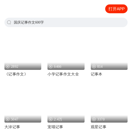
打开APP
国庆记事作文600字
2892
6466
814
《记事作文》
小学记事作文大全
记事本
5047
2.4万
3370
大淖记事
宠喵记事
观星记事