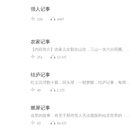
强人记事
109
4487
农家记事
【内容简介】农家儿女勤在山住，三山一水六分田圃。螺蛳壳里巧做道场，家和业兴吉庆安康！种田文，田蚕织作只种田！【作者/主播简介】作者：白糖酥，网络小说作家，小说情节跌宕起伏、扣人心弦，情节与文笔俱佳。主播：砂糖，90后妹纸，本音御姐音，可萝莉...
251
12.4万
结庐记事
红尘沉浮数十载，回头望，一朝梦醒，结庐记事，每周数问，聆听心灵的声音，寻找智慧的答案加海峰老师微信号（zhfllh），成为【乐学生活会】一员，和海峰老师面对面沟通，或将心中疑惑回复于节目之后，也许会是下一期结庐记事的主题，感恩！相遇！结庐记（2018~）结庐在心间，身正人自谦，诸事从良善，事多亦从容，随清风入梦，伴晨鸟翩翩，问君何以故，心清意自明。
48
1.2万
燃犀记事
这里的故事，有关于那些世人无法窥探的仙灵世界的：精怪，神灵，异人……他们所经历的事情也是也世人无法知晓的：定数，报应，妖妄……人与精怪，人与仙灵，幕幕奇景诡境，种种精怪人情，燃犀记事，便将他们的故事一一书写……主要角色陆离：本相为白泽。...
63
56.9万