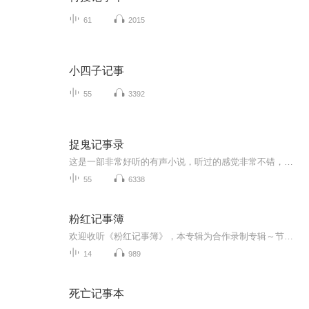
61
2015
小四子记事
55
3392
捉鬼记事录
这是一部非常好听的有声小说，听过的感觉非常不错，故事扑朔迷离，情节跌宕起伏，?是以奇特、未知、刺激）等风格模式构成的虚幻故事。?为了提供更多优秀的有声作品，请多多宣传和推荐本书，这是一种支持与鼓励！有声小说的未来，是需要大家共同的努力!? 友情提示:听书是种生活的品味，在品味生活的同时，请关注你身边的亲人、朋友，合理安排时间！?
55
6338
粉红记事簿
欢迎收听《粉红记事簿》，本专辑为合作录制专辑～节目部分简介：(其内容来自陌云塔楼工作室写作部）翻开尘封已久的记事簿，一幕幕往事浮现在眼前，欢乐的记忆再次出现，那是童年，童年中最快乐的记忆。参与录制人员：星辰忆梦-婉琪夙愿少女藏藏不是藏蓝化...
14
989
死亡记事本