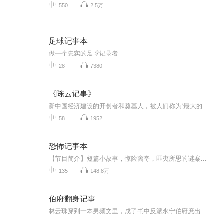
550
2.5万
足球记事本
做一个忠实的足球记录者
28
7380
《陈云记事》
新中国经济建设的开创者和奠基人，被人们称为“最大的衣食父母官”。毛泽东对其评价:“平抑物价，统一财经，其意义不下于淮海战役。”
58
1952
恐怖记事本
【节目简介】短篇小故事，惊险离奇，匪夷所思的谜案现场，积极励志鬼故事。用另类的手法使人从中受到启发。感受世态炎凉！感谢好朋友们的支持和鼓励，希望大家投稿参与！每周三，周六更新不定期评论和关注列表里抽取幸运听众发放福利礼品，积极分享留言吧
135
148.8万
伯府翻身记事
林云珠穿到一本男频文里，成了书中反派永宁伯府庶出二小姐。嫡姐是在男主微末时退婚的势利女，原主是勾引女主未婚夫的心机女，庶妹白莲一朵，大哥不善经营，伯府穷得马上揭不开锅，二哥科举失利，前途迷茫。按照原书剧情，伯府将在几年后的政权更替中，全...