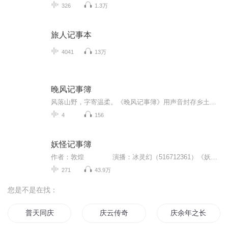
326
1.3万
旅人记事本
4041
13万
晚风记事簿
风落山野，字寄温柔。《晚风记事簿》用声音封存乡土浪漫与自然光景，穿行于天姥山麓、小城街巷，捕捉落日云霞、乡间烟火、人间细碎暖意。不必奔赴远方，耳边的晚风、故乡的暮色，便是最治愈的答案。
4
156
妖怪记事簿
作者：敦煌 演播：冰灵幻（516712361）《妖怪记事簿》小说从大家耳熟能详的《西游记》人物起笔，用大话西游加聊斋志异的手法，亦庄亦谐，大俗大雅。幽默畅快的语言、惊心动魄的故事、生动鲜活的形象、深厚的历史知识和传统文化功底、变形的文学人物、最新的社会热点和娱乐八卦，成就了一本好看的小说。《妖怪记事簿》首发天涯社区奇幻文学版，连载两年半，创下奇幻版点击第一，回复第一。《妖怪记事簿》讲述了：石妖孙悟空大闹天官之后，成了全体妖怪的偶像。他叛妖投佛，随唐僧...
271
43.9万
您是不是在找：
普天同庆
庆云传奇
庆余年之长歌行