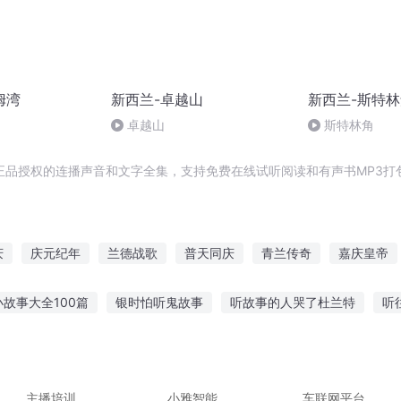
姆湾
新西兰-卓越山
新西兰-斯特
卓越山
斯特林角
正品授权的连播声音和文字全集，支持免费在线试听阅读和有声书MP3打
庆
庆元纪年
兰德战歌
普天同庆
青兰传奇
嘉庆皇帝
异世界罗兰之歌
一人有庆
多兰之心
庆云传奇
庆阳成
小故事大全100篇
银时怕听鬼故事
听故事的人哭了杜兰特
听
笔马良的故事
睡前姐姐故事免费听
关于听雨故事的文案
猫咪
物园故事
初中生可以听故事
主播培训
小雅智能
车联网平台