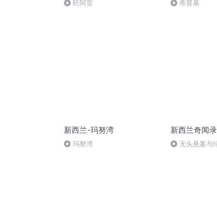
旺阿雷
蒂普基
新西兰-玛努湾
新西兰奇闻录
玛努湾
无头悬案与