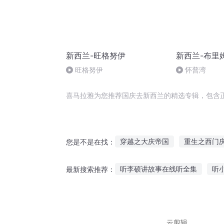
新西兰-旺格努伊
新西兰-布里
旺格努伊
怀普湾
喜马拉雅为您推荐国庆去新西兰的精选专辑，包含
穿越之大庆帝国
重生之西门
您是不是在找：
异能重生西门庆
重生西门庆
听李硕讲故事在线听全集
听
最新搜索推荐：
大庆皇太子
主播听故事吃东西
给我听神
听鬼故事小说直播视频
听动
云剪辑