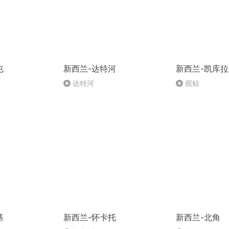
屯
新西兰-达特河
新西兰-凯库拉
达特河
观鲸
基
新西兰-怀卡托
新西兰-北角