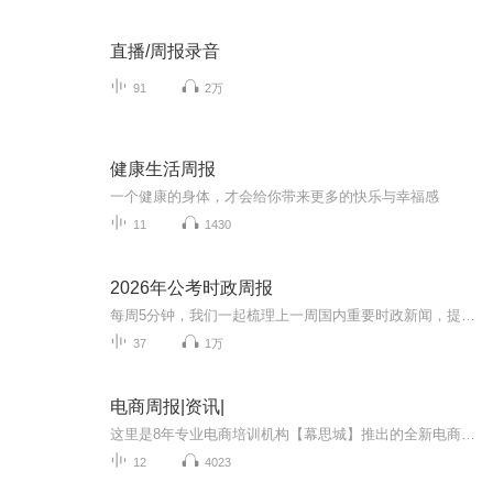
直播/周报录音
91
2万
健康生活周报
一个健康的身体，才会给你带来更多的快乐与幸福感
11
1430
2026年公考时政周报
每周5分钟，我们一起梳理上一周国内重要时政新闻，提炼核心考点和出题角度，让你的时政敏感度在周度复盘里持续提升。【电子版资料获取】：专辑好评推荐，评论区留下邮箱哦。
37
1万
电商周报|资讯|
这里是8年专业电商培训机构【幕思城】推出的全新电商资讯栏目整合一周的重要电商新动态快来听听有没有漏掉什么重要消息呀~关注【幕思城】公众号留言“喜马拉雅”，领取电商运营干货知识！官网：www.musicheng.com...
12
4023