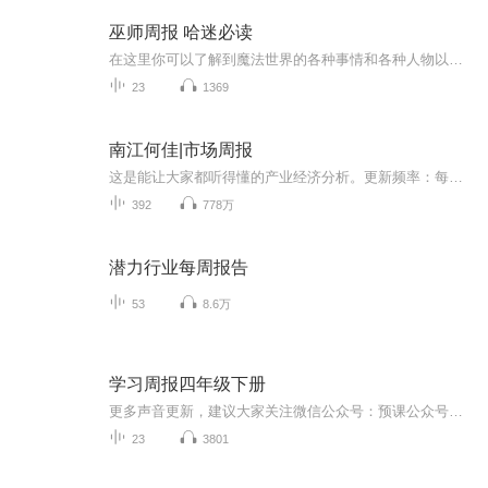
巫师周报 哈迷必读
在这里你可以了解到魔法世界的各种事情和各种人物以及魔法世界的大秘密，满满的干货，都是关于哈利波特的知识，希望各位听友给出自己的建议，主播会听取建议很快改正的！哈迷都来听！节目主题：关于哈利波特主播介绍：秋风引月更新频率：不定期更新，欢迎...
23
1369
南江何佳|市场周报
这是能让大家都听得懂的产业经济分析。更新频率：每周日更新
392
778万
潜力行业每周报告
53
8.6万
学习周报四年级下册
更多声音更新，建议大家关注微信公众号：预课公众号预课里面有所有的资源，而且还提供小学阶段“语数英”学科的优质资源，包括：同步微课、课本视频、音频、电子书、课文阅读书、自然拼读、启蒙动画、绘本阅读、还有点读。是家长和学生的好帮手，所有资源都是免费的。欢迎大家搜索关注微信公众号：预课也可以扫码下面的二维码关注：
23
3801