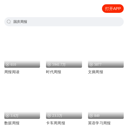
打开APP
国庆周报
610
5941.7万
5077
周报阅读
时代周报
文摘周报
3.6万
23.3万
849
数据周报
卡车周周报
英语学习周报