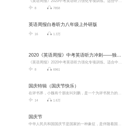
《英语周报》2020中考英语听力强化专项训练。适合中考年级学生使用，针对中考中难度最大的听力专练，共3组练习，分为独白篇、长对话篇和听写篇。每个练习包含听力音频、听力试题以及听力材料。 下载后请解压缩。扫描二维码获取听力文稿...
8
7858
英语周报白卷听力八年级上外研版
16
1.3万
2020《英语周报》中考英语听力冲刺——独白篇
《英语周报》2020中考英语听力强化专项训练。适合中考年级学生使用，针对中考中难度最大的听力专练，共3组练习，分为独白篇、长对话篇和听写篇。每个练习包含听力音频、听力试题以及听力材料。 下载后请解压缩。扫描二维码获取听力文稿...
8
6961
国庆特辑（国庆节快乐）
在评书界，小魏有个朋友叫刘鹏，是一个为评书努力的小伙子。在2021年国庆期间，他想弄个特辑，便烦劳我给他录个爱国题材的评书小段儿。这种事情，不是特殊情况，小魏一般不会拒绝，也就给其录了一个《鲁迅踢鬼》，等他传完，我再传到我的专辑里。另外，小...
14
1.6万
国庆节
中华人民共和国国庆节是国家的一种象征，是伴随着国家的出现而出现的。让我们用诗歌朗诵歌颂祖国的繁荣富强，国泰民安。