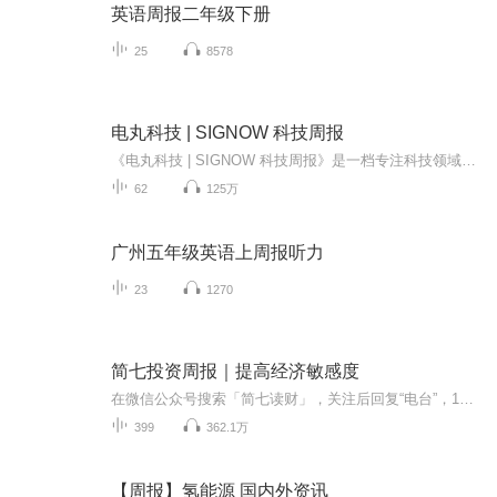
英语周报二年级下册
25
8578
电丸科技 | SIGNOW 科技周报
《电丸科技 | SIGNOW 科技周报》是一档专注科技领域的新闻评论节目，尽量做到每周更新。我是电丸科技的AK，三十多年老Geek。在这档节目里，我会硬核地跟你聊一切有关技术和游戏数码的话题。科技圈发生的大小事，我都会有自己的思考和观点，也许可以给你带...
62
125万
广州五年级英语上周报听力
23
1270
简七投资周报｜提高经济敏感度
在微信公众号搜索「简七读财」，关注后回复“电台”，1元加入实操营，每天10分钟，解锁6大理财技能，轻松开启理财实践。
399
362.1万
【周报】氢能源 国内外资讯