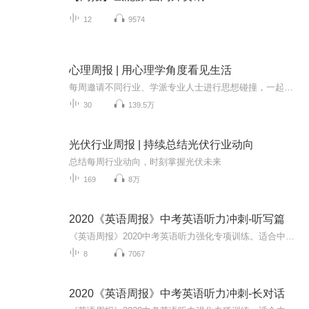
12
9574
心理周报 | 用心理学角度看见生活
每周邀请不同行业、学派专业人士进行思想碰撞，一起获得思维升级。以心理学的第三视角，拆解社会生活话题，用独特的观点和大家一起创作属于生活的BGM。
30
139.5万
光伏行业周报 | 持续总结光伏行业动向
总结每周行业动向，时刻掌握光伏未来
169
8万
2020《英语周报》中考英语听力冲刺-听写篇
《英语周报》2020中考英语听力强化专项训练。适合中考年级学生使用，针对中考中难度最大的听力专练，共3组练习，分为独白篇、长对话篇和听写篇。每个练习包含听力音频、听力试题以及听力材料。 下载后请解压缩。扫描小程序码获取听力文稿
8
7067
2020《英语周报》中考英语听力冲刺-长对话