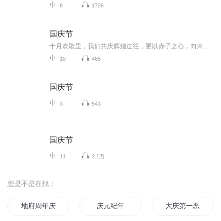
8
1726
国庆节
十月欢歌里，我们共庆辉煌过往，更以赤子之心，向未来书写滚烫的誓言——这盛世，值得我们以热爱相拥。
10
465
国庆节
3
543
国庆节
11
2.1万
您是不是在找：
地府周年庆抽个冥王当老公
庆元纪年
大庆第一恶