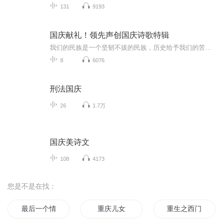
131
9193
国庆献礼！领先声创国庆诗歌特辑
我们的民族是一个坚韧不拔的民族，历史给予我们的苦难都变成了闪着金光的勋章！我们的国家是一个龙腾虎跃的国家，那条巨龙正以不可阻挡之势崛起于神奇的东方！------------------------------------------------值此祖国70周年华诞之际，领先声创以诗歌向祖国献礼！用我们的声音、用我们的热血、用我们的灵魂诵读经典爱国篇章，歌颂我们的祖国！永远繁荣富强！
8
6076
刑法国庆
26
1.7万
国庆美诗文
108
4173
您是不是在找：
最后一个情人节
重庆儿女
重生之西门庆