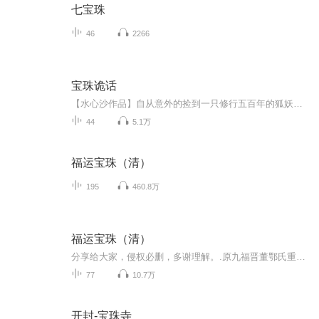
七宝珠
46
2266
宝珠诡话
【水心沙作品】自从意外的捡到一只修行五百年的狐妖男，又阴差阳错的得到一串封印着神兽麒麟的手链后，她原本平淡如水的生活开始变得捉摸不透。一桩桩扑朔迷离的意外事件，一个个来自另一个世界的神秘人物……把她普普通通的生活彻底搅乱了。
44
5.1万
福运宝珠（清）
195
460.8万
福运宝珠（清）
分享给大家，侵权必删，多谢理解。.原九福晋董鄂氏重生了，豁出去脸面不要火急火燎进了四爷后院。 .太后震怒，康熙气愤，宜妃险些炸肝。 .后宫几巨头紧赶慢赶给老九找了个替补福晋。 . .清朝土著玛丽苏的故事。
77
10.7万
开封-宝珠寺