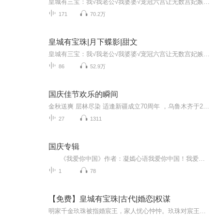
皇城有三宝：我√我老公√我婆婆√宠冠六宫让无数宫妃嫉妒的苏贵妃，被陛下偏心着长大的宸王，但凡读书多点的人，谁不感慨一声，这对母子，将来肯定不会有好下场。即将与宸王成亲的明玖珠：真的吗？我不信。玖珠眼里的宸王：人美心善小仙男vs别人眼里的宸王：陛下与宠妃的纨绔儿。玖珠常常很疑惑，为什么别人总是用“吃枣药丸”的眼神看自己与宸王,难道这就是丑陋的嫉妒嘴脸？哦哟，这些人心真脏。这是一个主角拿了反派人设而不自知的故事
171
70.2万
皇城有宝珠|月下蝶影|甜文
皇城有三宝：我√我老公√我婆婆√宠冠六宫让无数宫妃嫉妒的苏贵妃，被陛下偏心着长大的宸王，但凡读书多点的人，谁不感慨一声，这对母子，将来肯定不会有好下场。即将与宸王成亲的明玖珠：真的吗？我不信。玖珠眼里的宸王：人美心善小仙男vs别人眼里的宸...
86
52.9万
国庆佳节欢乐的瞬间
金秋送爽 层林尽染 适逢新疆成立70周年 ，乌鲁木齐于2025年9月23日迎来党中央和习大大带领的慰问团。新疆各族群众欢欣鼓舞，热烈欢迎。
27
1311
国庆专辑
《我爱你中国》作者：凝嫣心语我爱你中国！我爱你春天蓬勃的秧苗；我爱你秋日金黄的硕果。我爱你中国！我爱你青松气质，我爱你红梅品格！我爱你家乡的甜蔗好像乳汁滋润着我的心窝。我爱你中国，我要把最美的歌儿献给你，我的母亲我的祖国。我爱你中国，我爱...
1
78
【免费】皇城有宝珠|古代|婚恋|权谋
明家千金玖珠被指婚宸王，家人忧心忡忡。玖珠对宸王好奇，随后受邀进宫赏画。她在陵州道观长大，天真娇憨，入宫之行将展开怎样故事？