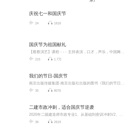
乐）
庆祝七一和国庆节
24
1818
国庆节为祖国献礼
【蔡蔡演艺】课程﹣-﹣主持表演，口才，声乐，中国舞，民族舞。独特的小舞台，专业的录音棚，每一位同学都能成为优秀的小明星。独特的教学模式，轻松上课，快乐学习！知名主持人，舞蹈家，高级教师任职授课！江南总校：河沟街42号三楼 18545856430江北分校...
215
1.7万
我们的节日-国庆节
南京出版传媒集团·南京出版社出版的图书《我们的节日》通过对中国节日文化和节日意义进行深度的挖掘，面向青少年群体构建独具特色的栏目内容，以此丰富春节、元宵节、清明节、端午节、七夕节、中秋节、重阳节等传统节日；六一节、教师节、国庆节等新兴节日的文化内涵和表现形式。促进青少年形成新的节日习俗，提升节日仪式感、认同感。音频作品由金陵朗读者联盟志愿者朗诵，南京音像出版社、金陵图书馆联合制作。
35
8076
二建市政冲刺，适合国庆节逆袭
2020年二级建造师市政专业1、从基础到密训冲刺V2、从精华课程到超压密押V3、0基础同步更新v4、持续更新到2020年考试V5、只要你跟着学让你一次稳拿证V6、渠道超压压题，超压三页纸等独家绝密压题!
36
2619