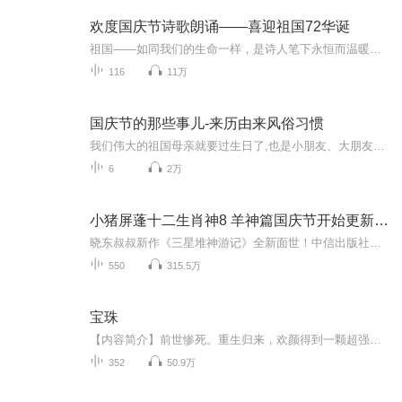
欢度国庆节诗歌朗诵——喜迎祖国72华诞
祖国——如同我们的生命一样，是诗人笔下永恒而温暖的主题。在祖国72周年华诞来临之际，特创建这个诗歌朗诵专辑，诵读经典爱国篇章，和大家一起歌颂祖国，向国庆的献礼！祝愿伟大的祖国繁荣富强，祝愿大家国庆节快乐，度过平安快乐的黄金周假期！
116
11万
国庆节的那些事儿-来历由来风俗习惯
我们伟大的祖国母亲就要过生日了,也是小朋友、大朋友们最喜欢的“国庆小长假”或说“黄金周”还有说”国庆7天乐”的，说法真是不一而足。那么“国庆节”是怎么来的？自古以来国庆节怎么庆贺？新中国国庆节的来历，以及新中国国庆节的庆贺方式又有哪些呢？ ...
6
2万
小猪屏蓬十二生肖神8 羊神篇国庆节开始更新啦！
晓东叔叔新作《三星堆神游记》全新面世！中信出版社出版！京东当当淘宝均有售！点蓝色字收听——《小猪屏蓬爆笑日记2024》《小猪屏蓬爆笑日记2》《小猪屏蓬爆笑日记1》让你笑得喘不上气！《我进故宫当富翁——小猪屏蓬故宫财商笔记》教你成为大富翁！《小...
550
315.5万
宝珠
【内容简介】前世惨死。重生归来，欢颜得到一颗超强的古木珠。神奇的空间，傲娇的守护神兽。运珠和霉珠的纷繁出现，开启了这世界另一面的丰富多彩；古老世家的压力、欠扁风水师的挑衅，她无所畏惧~！那些欠了他们一家的，她要如数讨回来！文字版权方：阅文...
352
50.9万