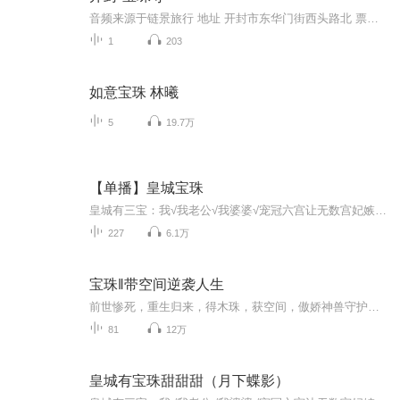
音频来源于链景旅行 地址 开封市东华门街西头路北 票价描述 免费 开放时间 全天 乘车信息 交通：乘1、15、20、30路公交车
1
203
如意宝珠 林曦
5
19.7万
【单播】皇城宝珠
皇城有三宝：我√我老公√我婆婆√宠冠六宫让无数宫妃嫉妒的苏贵妃，被陛下偏心着长大的宸王，但凡读书多点的人，谁不感慨一声，这对母子，将来肯定不会有好下场。即将与宸王成亲的明玖珠：真的吗？我不信。玖珠眼里的宸王：人美心善小仙男vs别人眼里的宸...
227
6.1万
宝珠‖带空间逆袭人生
前世惨死，重生归来，得木珠，获空间，傲娇神兽守护在身边。运珠霉珠的频繁出现，开启了这个世界的另一面的丰富多彩，古老世家的压力，欠扁风水师的挑畔，他无所畏惧，那些欠了他们一家的套路，如数讨回来。看她如何讨回前世的债
81
12万
皇城有宝珠甜甜甜（月下蝶影）