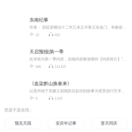
东南纪事
作者： 邵廷采顺治十二年乙未正月鲁王在金门。有敕使自安龙来命王监国。冬成功遣阮骏陈六御围舟山大清将巴臣兴举城降。定西侯张名振薨。是时成功以计力并诸镇缓于攻取有自王意。宗藩皆受屈辱王不免饥寒出无舆导至以名刺投谒。宾旧张煌言、徐孚远避形疑不...
12
422
天启预报|第一季
此专辑为第一季内容，后续内容敬请期待【内容简介】“我想要挨一顿毒打，请问这里有漂亮小姐姐吗？没有的话我等会再问一次……”——灾厄之剑、旧世界守墓人、调律师、最后的天国捍卫者、天文会金牌牛郎、二十四个毁灭因素之一、淮海路小佩奇、深渊烈日、...
945
112.6万
《血染黔山换春来》
以贵州地下党建立初期跌宕起伏的故事为背景进行艺术创作，通过真实而感人的情节充分展现了以林青烈士为代表的老一辈贵州共产党人为了革命不惜牺牲生命的崇高革命精神。
5
1.5万
您是不是在找：
预见天国
安庆年记事
普天同庆