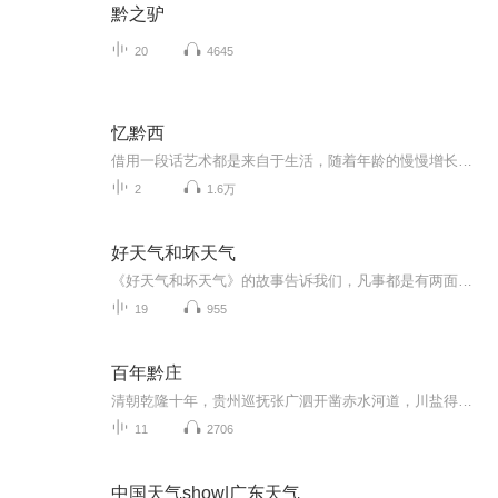
黔之驴
20
4645
忆黔西
借用一段话艺术都是来自于生活，随着年龄的慢慢增长，看见曾经生活的小城如今发生了很大的变化，楼房越来越高，大家的生活也越来越忙碌，如今也开通了高铁，大家的出行就更方便，但是忙碌与匆忙的时间让我们渐渐不会有太多的时间去想起小时候的单纯与美好，也只有在朋友聚会的时候同学聚会的时候会一起聊起小时候的事，当大家聊起从前的事的时候就聊起了很多以前的地方，那些地方也随着城市的建设变成了永远的回忆，再也看不见的回忆！我只是用音乐的形式记录下了我曾经长大生活的小城，那些曾经天天在一起玩的小伙伴...
2
1.6万
好天气和坏天气
《好天气和坏天气》的故事告诉我们，凡事都是有两面性的，有好的一面，也有坏的一面，如果我们总是盯着事情坏的一面，那么我们就不会快乐。如果我们变化一下看问题的角度，把着眼点盯着事物好的一面看，那我们的烦恼就会减少很多。
19
955
百年黔庄
清朝乾隆十年，贵州巡抚张广泗开凿赤水河道，川盐得以入黔。光绪三年，四川总督丁宝桢再次疏通赤水河道，茅台成为清代川盐运黔的四大口岸之一。这让当时的茅台镇商贾云集，民夫川流不息，茅台镇成为了“家唯储酒卖，船只载盐多”的繁荣集镇，造就了“蜀盐...
11
2706
中国天气show|广东天气