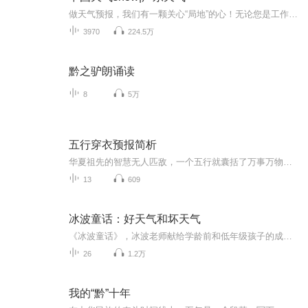
做天气预报，我们有一颗关心“局地”的心！无论您是工作生活在广东，还是出差旅游在广东，我们用更精准的落地、更精细的服务，为您的出行撑起一片艳阳天。
3970
224.5万
黔之驴朗诵读
8
5万
五行穿衣预报简析
华夏祖先的智慧无人匹敌，一个五行就囊括了万事万物，而颜色又被赋予了丰富的属相。里面的学问博大精深，而我希望能抛砖引玉，让喜欢这方面的国人更多的关注和学习我们中国几千年悠久有底蕴的风水文化知识,学以致用并发扬光大。
13
609
冰波童话：好天气和坏天气
《冰波童话》，冰波老师献给学龄前和低年级孩子的成长礼物《好天气和坏天气》精选二三十篇童话，涵盖爱、善良、互助、感恩等主题，并分别以冰波入选统编小学语文教材的作品为书名，旨在打造名家经典与课本作家之意。贴近教学要求，集知识性、艺术性、实用性于一身，被编入小学语文教材中。这些作品或呼唤亲情，或充满智慧，或体味友情，或感受成长，或温暖感人，或幽默风趣，从多个方面带给孩子爱与温情的启迪以及心灵与智慧的成长。...
26
1.2万
我的“黔”十年