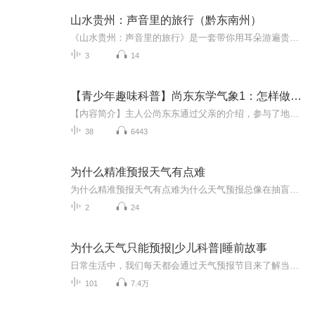
山水贵州：声音里的旅行（黔东南州）
《山水贵州：声音里的旅行》是一套带你用耳朵游遍贵州的沉浸式旅行有声书。100集深度讲解，覆盖贵阳、遵义、安顺、毕节、六盘水、铜仁、黔东南、黔南、黔西南9个市州，从黄果树瀑布到西江千户苗寨，从梵净山到万峰林，从交通住宿到美食避坑，从历史文化到...
3
14
【青少年趣味科普】尚东东学气象1：怎样做天气预报
【内容简介】主人公尚东东通过父亲的介绍，参与了地面气象观测、高空气象观测、气象数据通讯、天气预报制作、电视天气预报节目制作，全程了解了天气预报制作的全过程，并通过专业技术人员的介绍，了解其中的原理和知识。语言通俗、质朴，介绍知识生动活泼...
38
6443
为什么精准预报天气有点难
为什么精准预报天气有点难为什么天气预报总像在抽盲盒？老中医用把脉来给你打个比方 每到雨季，手机里的天气预报App就像叛逆期的孩子——说好下午三点下雨，结果艳阳高照；预报晴天万里，转眼就被淋成落汤鸡。这事儿要搁中医里，就好比你让大夫隔着一层...
2
24
为什么天气只能预报|少儿科普|睡前故事
日常生活中，我们每天都会通过天气预报节目来了解当天及最近几天的天气状况。为什么天气只能预报呢？本书针对青少年读者设计，通过五个部分图文并茂地回答了这个问题。这五个部分是：天气预报是什么、天气预报怎么报、天气预报中的表达术语、动植物预报天...
101
7.4万