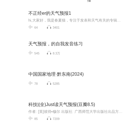
报
不正经er的天气预报1
hi,大家好，我是春夏猫，专注于发表和天气有关的专辑。 大家有时间一定要听哦。 努力中ing
64
3401
天气预报，的自我发音练习
545
8.3万
中国国家地理·黔东南(2024)
78
5285
科技|(全)Just读天气预报(豆瓣8.5)
作者: [英]彼得•穆尔 出版社: 广西师范大学出版社出品方: 新民说副标题: 一部科学探险史译者: 张朋亮 出版年: 2019-2页数: 528定价: 68.00装帧: 平装ISBN: 9787549576913菜评：4星▼内容简介19世纪以前，天气一直是一个神秘的存在。暴雨、海啸、雷电、冰...
85
7209