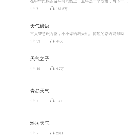
在中华民族的奋斗时间线上，五年是一个段落，写下一段壮丽史诗，开启一篇时代新章。五年是一轮耕种，收获奋斗的喜悦，播下未来的期盼。2012—2022，两个五年，历经党的十八大、十九大，中国人在党的领航下奋发蹈厉，开创崭新的时代，取得举世瞩目的成就；...
7
181.5万
天气谚语
古人智慧识万物，小小谚语藏天机。简短的谚语能帮助人们提前预测天气变化。
33
4450
天气之子
19
4.7万
青岛天气
7
1369
潍坊天气
7
2011