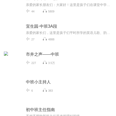
亲爱的家长朋友们：大家好！这里是孩子们在课堂中学习的英语儿歌、韵律、单词、短语、句子等的音频，请家长们在家里陪孩子们一起学习，每天说一说英语。如果您懂一些英语，可以把英语融入生活，将学习的内容与生活实际相结合，和孩子做简单的日常英语交流...
44
5809
宜生园·中班3A段
亲爱的家长们，这里是孩子们平时所学的英语儿歌、韵律等，请家长们在家里巧妙地挤出时间让孩子听一听英语音频，可以在在空闲时、玩耍时、睡觉前，当背景音乐循环播放，多听一听，磨耳朵~。如果您懂一些英语，可以把英语融入生活，将课堂内容与生活实际相结...
27
4888
市井之声——中班
227
3.5万
中班小主持人
6
383
初中班主任指南