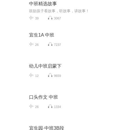
中班精选故事
鼓励孩子看故事，听故事，讲故事！
39
3067
宜生1A 中班
26
7237
幼儿中班启蒙下
12
9659
口头作文 中班
26
1334
宜生园·中班3B段