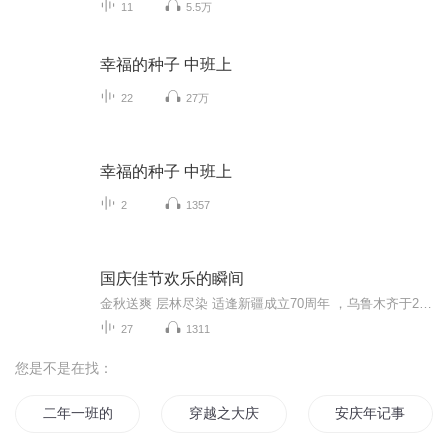
11
5.5万
幸福的种子 中班上
22
27万
幸福的种子 中班上
2
1357
国庆佳节欢乐的瞬间
金秋送爽 层林尽染 适逢新疆成立70周年 ，乌鲁木齐于2025年9月23日迎来党中央和习大大带领的慰问团。新疆各族群众欢欣鼓舞，热烈欢迎。
27
1311
您是不是在找：
二年一班的不可思议
穿越之大庆帝国
安庆年记事