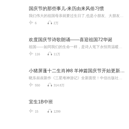
国庆节的那些事儿-来历由来风俗习惯
我们伟大的祖国母亲就要过生日了,也是小朋友、大朋友们最喜欢的“国庆小长假”或说“黄金周”还有说”国庆7天乐”的，说法真是不一而足。那么“国庆节”是怎么来的？自古以来国庆节怎么庆贺？新中国国庆节的来历，以及新中国国庆节的庆贺方式又有哪些呢？ ...
6
2万
欢度国庆节诗歌朗诵——喜迎祖国72华诞
祖国——如同我们的生命一样，是诗人笔下永恒而温暖的主题。在祖国72周年华诞来临之际，特创建这个诗歌朗诵专辑，诵读经典爱国篇章，和大家一起歌颂祖国，向国庆的献礼！祝愿伟大的祖国繁荣富强，祝愿大家国庆节快乐，度过平安快乐的黄金周假期！
116
11万
小猪屏蓬十二生肖神8 羊神篇国庆节开始更新啦！
晓东叔叔新作《三星堆神游记》全新面世！中信出版社出版！京东当当淘宝均有售！点蓝色字收听——《小猪屏蓬爆笑日记2024》《小猪屏蓬爆笑日记2》《小猪屏蓬爆笑日记1》让你笑得喘不上气！《我进故宫当富翁——小猪屏蓬故宫财商笔记》教你成为大富翁！《小...
550
314.8万
宜生1B中班
15
1299