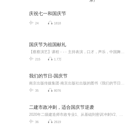
乐）
庆祝七一和国庆节
24
1818
国庆节为祖国献礼
【蔡蔡演艺】课程﹣-﹣主持表演，口才，声乐，中国舞，民族舞。独特的小舞台，专业的录音棚，每一位同学都能成为优秀的小明星。独特的教学模式，轻松上课，快乐学习！知名主持人，舞蹈家，高级教师任职授课！江南总校：河沟街42号三楼 18545856430江北分校...
215
1.7万
我们的节日-国庆节
南京出版传媒集团·南京出版社出版的图书《我们的节日》通过对中国节日文化和节日意义进行深度的挖掘，面向青少年群体构建独具特色的栏目内容，以此丰富春节、元宵节、清明节、端午节、七夕节、中秋节、重阳节等传统节日；六一节、教师节、国庆节等新兴节日的文化内涵和表现形式。促进青少年形成新的节日习俗，提升节日仪式感、认同感。音频作品由金陵朗读者联盟志愿者朗诵，南京音像出版社、金陵图书馆联合制作。
35
8076
二建市政冲刺，适合国庆节逆袭
2020年二级建造师市政专业1、从基础到密训冲刺V2、从精华课程到超压密押V3、0基础同步更新v4、持续更新到2020年考试V5、只要你跟着学让你一次稳拿证V6、渠道超压压题，超压三页纸等独家绝密压题!
36
2619