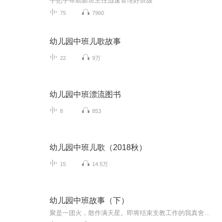
手把手帮助新班主任迅速管理好班级
75
7960
幼儿园中班儿歌故事
22
9万
幼儿园中班漂流图书
8
853
幼儿园中班儿歌（2018秋）
15
14.5万
幼儿园中班故事（下）
聚是一团火，散作满天星。即将结束支教工作的我真舍不得小家伙们。给你们留下老师的声音，希望能陪伴着你们的童年。感谢命运让我们相遇。爱你们！