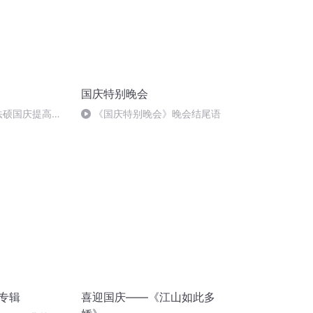
国庆特别晚会
成法硕国庆提高班
《国庆特别晚会》晚会结尾语
)
诵专辑
喜迎国庆——《江山如此多