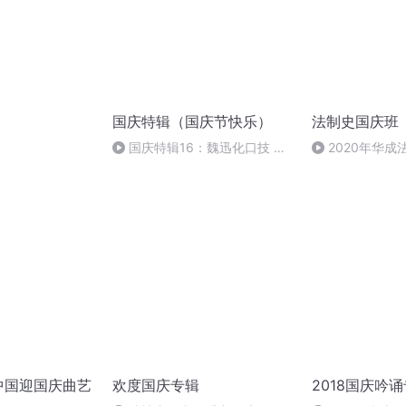
国庆特辑（国庆节快乐）
法制史国庆班
）
国庆特辑16：魏迅化口技 二
2020年华
胡 东方红+一般唱法和原生态
法制史马志冰 (12
世中国迎国庆曲艺
欢度国庆专辑
2018国庆吟