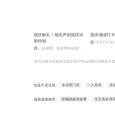
国庆献礼！领先声创国庆诗
国庆诵读打卡
歌特辑
10月7日-好
《祖国啊，我亲爱的祖国》温
婉
喜马拉雅为您推荐庆国庆迎中秋ppt图片的精选专
水浒西门庆
一人有庆
庆
您是不是在找：
重生西门庆
庆阳成长手札
听睡眠曲讲故事
宝宝喜欢用
最新搜索推荐：
安庆年记事
重生之西门庆
听分手故事的表情包
有人喜