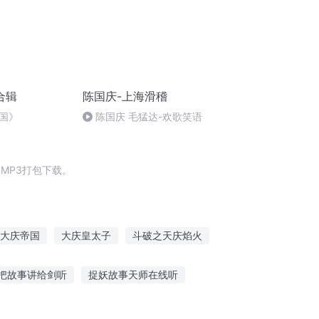
合辑
陈国庆-上海滑稽
国》
陈国庆 毛猛达-欢歌笑语
MP3打包下载。
大庆帝国
大庆皇太子
斗破之天庆焰火
我叫王启年
大官人西门庆
庆之的野望
把故事讲给剑听
捉妖故事天师在线听
别人的故事该听吗
快手中的深夜听故事