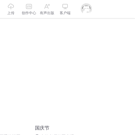
上传
创作中心
有声出版
客户端
国庆节