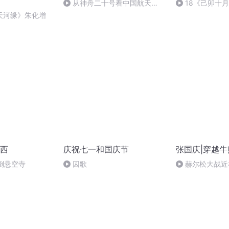
从神舟二十号看中国航天
18《己卯十
的“隐形实力”
日罹狴犴有感而
天河缘》朱化增
文天祥 自由吟诵
西
庆祝七一和国庆节
张国庆|穿越牛
倒悬空寺
囚歌
赫尔松大战近
突的关键之战，