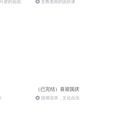
可爱的祖国
支教老师的国庆课
（已完结）喜迎国庆
》
国潮澎湃，文化自信