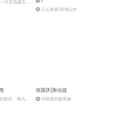
娇》
月一日至燕越五
赋》组律18首
江山多娇·西域山水
熊
张国庆|舆论战
在眼前，俄乌冲
特朗普的新形象
将会如何发展？