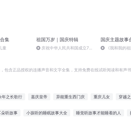
合集
祖国万岁｜国庆特辑
国庆主题故事
儿童
庆祝中华人民共和国成立73
《我和我的祖
周年 天安门广场举行升国旗仪式
辑，包含正品授权的连播声音和文字全集，支持免费在线试听阅读和有声书
余年之长歌行
嘉庆皇帝
异能重生西门庆
重庆儿女
穿越之
庆云传奇
普天同庆
快穿之吉庆有余
庆元纪年
庆余年之
耳朵听故事
小孩听的睡眠故事大全
睡觉听故事才能睡着的人
欢听故事吗英文
听小叶姐姐讲故事视频
孩子听故事推荐什么书籍