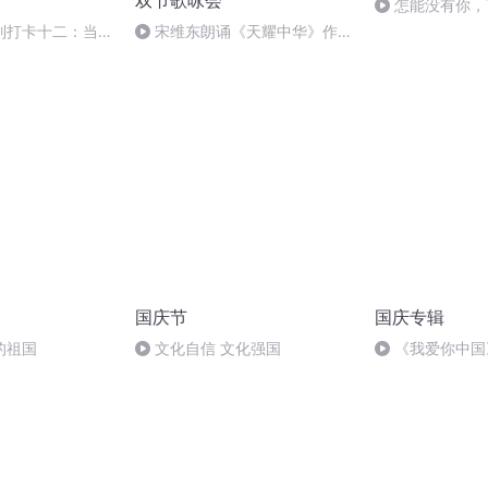
双节歌咏会
怎能没有你，
列打卡十二：当阳
宋维东朗诵《天耀中华》作
者：碑林路人
国庆节
国庆专辑
的祖国
文化自信 文化强国
《我爱你中国