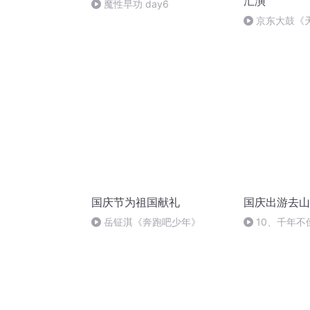
汇演
魔性早功 day6
京东大鼓《
国庆节为祖国献礼
国庆出游去山
岳钲淇《奔跑吧少年》
10、千年不