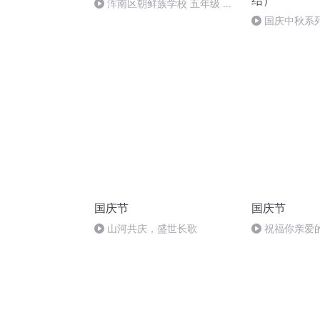
结）
浑南区朝鲜族学校 五年级 孙
多永
国庆中秋系
桥
国庆节
国庆节
山河共庆，盛世长歌
祝福你亲爱