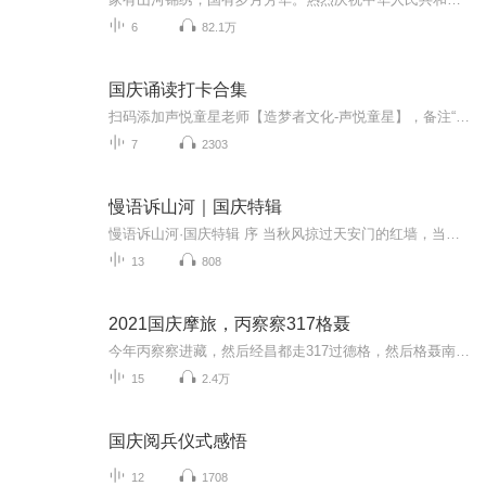
6
82.1万
国庆诵读打卡合集
扫码添加声悦童星老师【造梦者文化-声悦童星】，备注“诵读打卡”报名，已添加好友的，直接发送“诵读打卡”报名，报名成功后进入社群。
7
2303
慢语诉山河｜国庆特辑
慢语诉山河·国庆特辑 序 当秋风掠过天安门的红墙，当桂香漫过万里长江的碧波，我总愿慢下脚步，以声为笔，轻轻描摹这山河的模样。 不必追赶喧嚣的潮，也无需堆砌华丽的词——这一辑里，每一段朗诵都是心底的低语：是对着塞北草原的星子说“国泰”，是向着...
13
808
2021国庆摩旅，丙察察317格聂
今年丙察察进藏，然后经昌都走317过德格，然后格聂南线，最后沙溪古镇收尾。
15
2.4万
国庆阅兵仪式感悟
12
1708