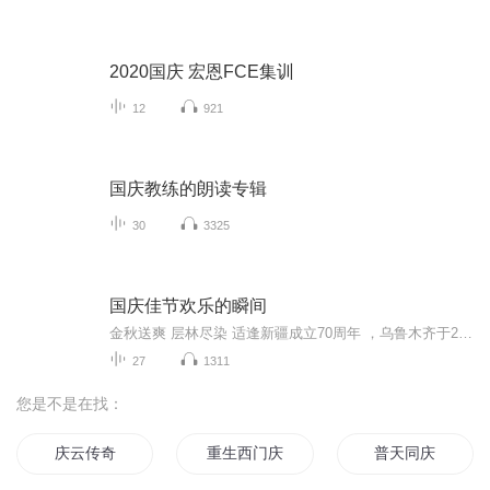
2020国庆 宏恩FCE集训
12
921
国庆教练的朗读专辑
30
3325
国庆佳节欢乐的瞬间
金秋送爽 层林尽染 适逢新疆成立70周年 ，乌鲁木齐于2025年9月23日迎来党中央和习大大带领的慰问团。新疆各族群众欢欣鼓舞，热烈欢迎。
27
1311
您是不是在找：
庆云传奇
重生西门庆
普天同庆