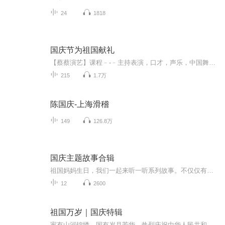
24
1818
国庆节为祖国献礼
【蔡蔡演艺】课程﹣-﹣主持表演，口才，声乐，中国舞，民族舞。独特的小舞台，专业的录音棚，每一位同学都能成为优秀的小明星。独特的教学模式，轻松上课，快乐学习！知名主持人，舞蹈家，高级教师任职授课！江南总校：河沟街42号三楼 18545856430江北分校...
215
1.7万
陈国庆-上海滑稽
149
126.8万
国庆主题故事合辑
祖国妈妈生日，我们一起来听一听系列故事。不仅仅有《我的祖国》，还有红军故事，也有关于战争的故事，让大家体会到和平年代的不易。
12
2600
祖国万岁｜国庆特辑
家有山河锦绣，国有岁月芳华。热烈庆祝中华人民共和国成立73周年！