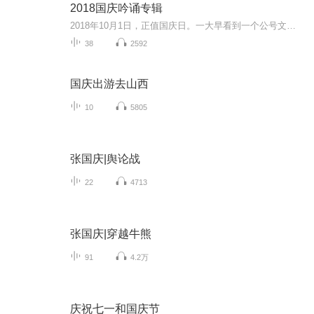
2018国庆吟诵专辑
2018年10月1日，正值国庆日。一大早看到一个公号文章，正是文天祥的《己卯十月一日至燕越五日罹狴犴有感而赋》。当然，彼十一非当今的十一。不过数字的巧合还是让人感触，今天拿来读一读，体味一番历史英杰的民族情怀，恰也当时。 根据诗题来看，这组诗是写于十月一日至十月五日之间，是文天祥被俘之后所作，这些诗作不仅有凛凛正气，更也能看的到他百端交集的复杂情感。另一首于右任先生的《望大陆》，微信公号有称《望乡》，一句“山之上国之殇”荡气回肠，一并兴起拿来读了一读。仓促间多有瑕疵...
38
2592
国庆出游去山西
10
5805
张国庆|舆论战
22
4713
张国庆|穿越牛熊
91
4.2万
庆祝七一和国庆节