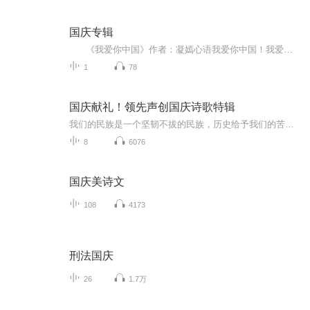
国庆专辑
《我爱你中国》作者：凝嫣心语我爱你中国！我爱你春天蓬勃的秧苗；我爱你秋日金黄的硕果。我爱你中国！我爱你青松气质，我爱你红梅品格！我爱你家乡的甜蔗好像乳汁滋润着我的心窝。我爱你中国，我要把最美的歌儿献给你，我的母亲我的祖国。我爱你中国，我爱...
1
78
国庆献礼！领先声创国庆诗歌特辑
我们的民族是一个坚韧不拔的民族，历史给予我们的苦难都变成了闪着金光的勋章！我们的国家是一个龙腾虎跃的国家，那条巨龙正以不可阻挡之势崛起于神奇的东方！------------------------------------------------值此祖国70周年华诞之际，领先声创以诗歌向祖国献礼！用我们的声音、用我们的热血、用我们的灵魂诵读经典爱国篇章，歌颂我们的祖国！永远繁荣富强！
8
6076
国庆美诗文
108
4173
刑法国庆
26
1.7万