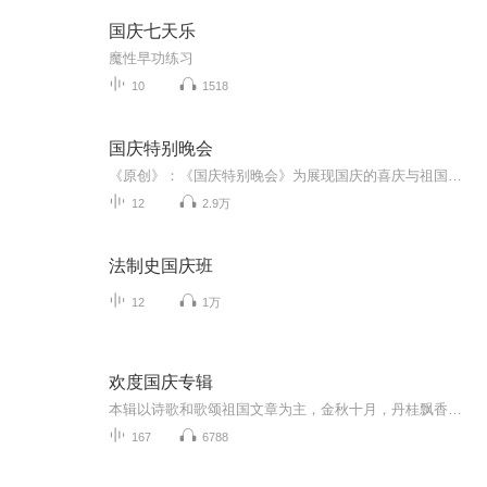
国庆七天乐
魔性早功练习
10
1518
国庆特别晚会
《原创》：《国庆特别晚会》为展现国庆的喜庆与祖国的深情我将以具体的场景切入从清晨升旗的庄严到街头巷尾的欢庆到历史与当下的交融，用优美的笔触传递对祖国的热爱与自豪！用诗歌和情感美文形式，歌颂祖国的繁荣富强，祝人民幸福安康！
12
2.9万
法制史国庆班
12
1万
欢度国庆专辑
本辑以诗歌和歌颂祖国文章为主，金秋十月，丹桂飘香，在这个充满丰收喜悦的季节里，我们满怀激动和自豪，迎来了中华人民共和国76周年华诞。这不仅是一个庄重的纪念日，更是全体中华儿女共同欢庆的盛大的节日，承载着深厚的民族情感和历史意义.
167
6788