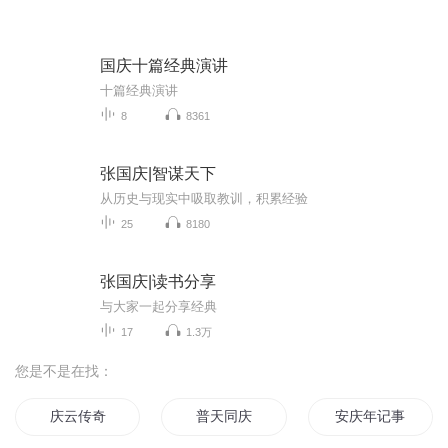
国庆十篇经典演讲
十篇经典演讲
8
8361
张国庆|智谋天下
从历史与现实中吸取教训，积累经验
25
8180
张国庆|读书分享
与大家一起分享经典
17
1.3万
您是不是在找：
庆云传奇
普天同庆
安庆年记事