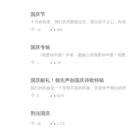
国庆节
十月欢歌里，我们共庆辉煌过往，更以赤子之心，向未来书写滚烫的誓言——这盛世，值得我们以热爱相拥。
10
465
国庆专辑
《我爱你中国》作者：凝嫣心语我爱你中国！我爱你春天蓬勃的秧苗；我爱你秋日金黄的硕果。我爱你中国！我爱你青松气质，我爱你红梅品格！我爱你家乡的甜蔗好像乳汁滋润着我的心窝。我爱你中国，我要把最美的歌儿献给你，我的母亲我的祖国。我爱你中国，我爱...
1
78
国庆献礼！领先声创国庆诗歌特辑
我们的民族是一个坚韧不拔的民族，历史给予我们的苦难都变成了闪着金光的勋章！我们的国家是一个龙腾虎跃的国家，那条巨龙正以不可阻挡之势崛起于神奇的东方！------------------------------------------------值此祖国70周年华诞之际，领先声创以诗歌向祖国献礼！用我们的声音、用我们的热血、用我们的灵魂诵读经典爱国篇章，歌颂我们的祖国！永远繁荣富强！
8
6076
刑法国庆
26
1.7万