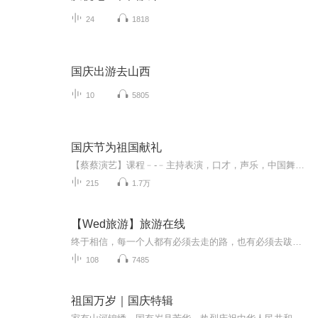
24
1818
国庆出游去山西
10
5805
国庆节为祖国献礼
【蔡蔡演艺】课程﹣-﹣主持表演，口才，声乐，中国舞，民族舞。独特的小舞台，专业的录音棚，每一位同学都能成为优秀的小明星。独特的教学模式，轻松上课，快乐学习！知名主持人，舞蹈家，高级教师任职授课！江南总校：河沟街42号三楼 18545856430江北分校...
215
1.7万
【Wed旅游】旅游在线
终于相信，每一个人都有必须去走的路，也有必须去跋涉的理由。5261，我爱旅游。用不旅行的日子供给着旅行的时光，用旅行的时光营养着不旅行的日子，生活就变得规律而美好。我们的航班开往世界各地，世界美景尽在旅游在线。
108
7485
祖国万岁｜国庆特辑