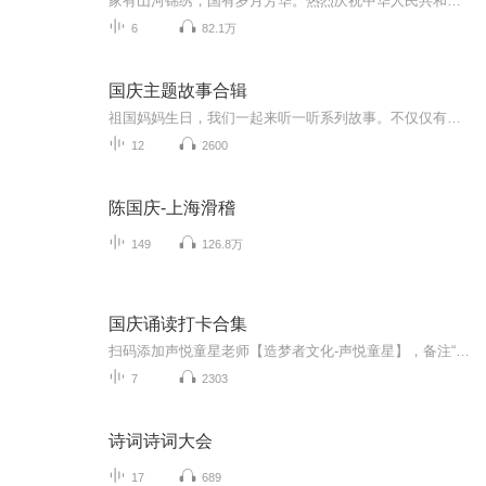
家有山河锦绣，国有岁月芳华。热烈庆祝中华人民共和国成立73周年！
6
82.1万
国庆主题故事合辑
祖国妈妈生日，我们一起来听一听系列故事。不仅仅有《我的祖国》，还有红军故事，也有关于战争的故事，让大家体会到和平年代的不易。
12
2600
陈国庆-上海滑稽
149
126.8万
国庆诵读打卡合集
扫码添加声悦童星老师【造梦者文化-声悦童星】，备注“诵读打卡”报名，已添加好友的，直接发送“诵读打卡”报名，报名成功后进入社群。
7
2303
诗词诗词大会
17
689