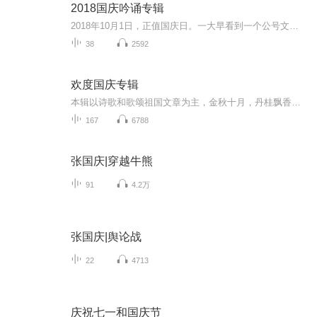
2018国庆吟诵专辑
2018年10月1日，正值国庆日。一大早看到一个公号文章，正是文天祥的《己卯十月一日至燕越五日罹狴犴有感而赋》。当然，彼十一非当今的十一。不过数字的巧合还是让人感触，今天拿来读一读，体味一番历史英杰的民族情怀，恰也当时。 根据诗题来看，这组诗是写于十月一日至十月五日之间，是文天祥被俘之后所作，这些诗作不仅有凛凛正气，更也能看的到他百端交集的复杂情感。另一首于右任先生的《望大陆》，微信公号有称《望乡》，一句“山之上国之殇”荡气回肠，一并兴起拿来读了一读。仓促间多有瑕疵...
38
2592
欢度国庆专辑
本辑以诗歌和歌颂祖国文章为主，金秋十月，丹桂飘香，在这个充满丰收喜悦的季节里，我们满怀激动和自豪，迎来了中华人民共和国76周年华诞。这不仅是一个庄重的纪念日，更是全体中华儿女共同欢庆的盛大的节日，承载着深厚的民族情感和历史意义.
167
6788
张国庆|穿越牛熊
91
4.2万
张国庆|舆论战
22
4713
庆祝七一和国庆节