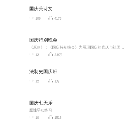
国庆美诗文
108
4173
国庆特别晚会
《原创》：《国庆特别晚会》为展现国庆的喜庆与祖国的深情我将以具体的场景切入从清晨升旗的庄严到街头巷尾的欢庆到历史与当下的交融，用优美的笔触传递对祖国的热爱与自豪！用诗歌和情感美文形式，歌颂祖国的繁荣富强，祝人民幸福安康！
12
2.9万
法制史国庆班
12
1万
国庆七天乐
魔性早功练习
10
1518