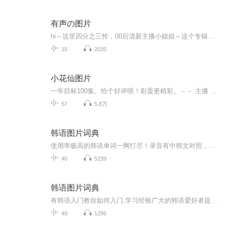
有声の图片
hi～这里四分之三怜，00后清新主播小姐姐～这个专辑是由四分之三怜与微笑小熊工作室合作出版，由于都是千怜的工作室，所以质量保障十分，如果您恶意差评，说明您眼睛要么是x了，要么就是您道德有问题～好啦，也当作是千怜500粉丝的福利专辑叭别对我说我喜欢你你廉价的喜欢抵不上夏天的一根雪糕
15
2035
小花仙图片
一年目标100集。给个好评呗！彩蛋更精彩。－－ 主播 贝瑞吖也叫逆光小爱
57
5.8万
韩语图片词典
使用率极高的韩语单词一网打尽！录音有中韩文对照，方便同学们在路上收听磨耳朵！更多韩语学习的内容，欢迎关注订阅“韩语助手FM” ：）
40
5239
韩语图片词典
有韩语入门教你如何入门,学习经验广大的韩语爱好者提供自己学习的心得体会;韩语词汇包含各类词汇满足你各个方面的需求;韩语阅读:韩国古今各种书籍、童话、谚语等的阅读;韩语...
40
1296