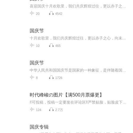
喜迎国庆十月欢歌里，我们共庆辉煌过往，更以赤子之心，向未来书写滚烫的誓言——这盛世，值得我们以热爱相拥。
20
4542
国庆节
十月欢歌里，我们共庆辉煌过往，更以赤子之心，向未来书写滚烫的誓言——这盛世，值得我们以热爱相拥。
10
465
国庆节
中华人民共和国国庆节是国家的一种象征，是伴随着国家的出现而出现的。让我们用诗歌朗诵歌颂祖国的繁荣富强，国泰民安。
8
1726
时代峰峻の图片【满500月票爆更】
‼️可投稿，投稿一定要发在评论区‼️严禁贴脸，贴脸皮下塌/BE多次贴脸永久拉黑会在评论区里发一些视频中的图片，想要视频里的图片看评论区已经下楼的只有投稿才会发，不投稿不发可单人，可CP（可跨代），可多人，可团体●TFBOYS王俊凯、王源、易烊千玺（...
124
2.7万
国庆专辑