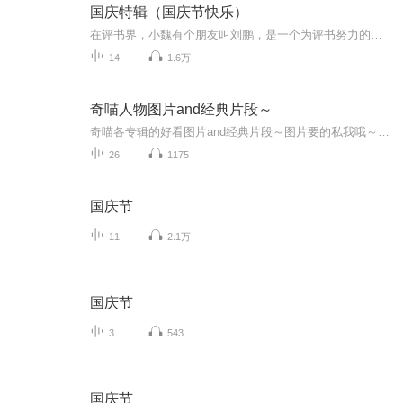
国庆特辑（国庆节快乐）
在评书界，小魏有个朋友叫刘鹏，是一个为评书努力的小伙子。在2021年国庆期间，他想弄个特辑，便烦劳我给他录个爱国题材的评书小段儿。这种事情，不是特殊情况，小魏一般不会拒绝，也就给其录了一个《鲁迅踢鬼》，等他传完，我再传到我的专辑里。另外，小...
14
1.6万
奇喵人物图片and经典片段～
奇喵各专辑的好看图片and经典片段～图片要的私我哦～我发泥～（要关注+专辑好评噢）
26
1175
国庆节
11
2.1万
国庆节
3
543
国庆节