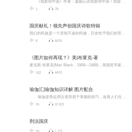
《我爱你中国》作者：凝嫣心语我爱你中国！我爱你春天蓬勃的秧苗；我爱你秋日金黄的硕果。我爱你中国！我爱你青松气质，我爱你红梅品格！我爱你家乡的甜蔗好像乳汁滋润着我的心窝。我爱你中国，我要把最美的歌儿献给你，我的母亲我的祖国。我爱你中国，我爱...
1
78
国庆献礼！领先声创国庆诗歌特辑
我们的民族是一个坚韧不拔的民族，历史给予我们的苦难都变成了闪着金光的勋章！我们的国家是一个龙腾虎跃的国家，那条巨龙正以不可阻挡之势崛起于神奇的东方！------------------------------------------------值此祖国70周年华诞之际，领先声创以诗歌向祖国献礼！用我们的声音、用我们的热血、用我们的灵魂诵读经典爱国篇章，歌颂我们的祖国！永远繁荣富强！
8
6076
《图片如何再现？》美|布莱克-著
麦克斯·布莱克(Max Black．1909—1988)，美国哲学家。生于阿塞拜疆，长于伦敦，后加入美国国籍，犹太人后裔。早年在剑桥大学王后学院主修数学．后在伦敦大学获哲学博士学位。先后任教于伦敦教育学院、伊利诺伊大学厄巴纳一香槟分校和康奈尔大学．作为哲学...
102
4470
瑜伽汇|瑜伽知识详解 图片配合
瑜伽姿势运用古老而易于掌握的技巧，改善人们生理、心理、情感和精神方面的能力，是一种达到身体、心灵与精神和谐统一的运动方式，包括调身的体位法、调息的呼吸法、调心的冥想法等，以达至身心的合一。每天学一点瑜伽 生活更美好！
76
37.8万
刑法国庆
26
1.7万