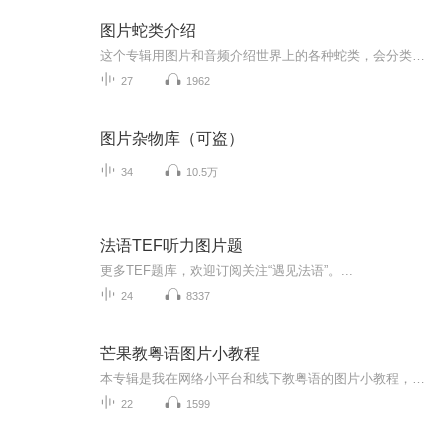
图片蛇类介绍
这个专辑用图片和音频介绍世界上的各种蛇类，会分类别介绍，如有错误欢迎指正。
27
1962
图片杂物库（可盗）
34
10.5万
法语TEF听力图片题
更多TEF题库，欢迎订阅关注“遇见法语”。...
24
8337
芒果教粤语图片小教程
本专辑是我在网络小平台和线下教粤语的图片小教程，做成图片是方便传播保存下来哦！这些教程涉及生活各方面，而且是基础加地道口语都有，非常实用，建议保存！
22
1599