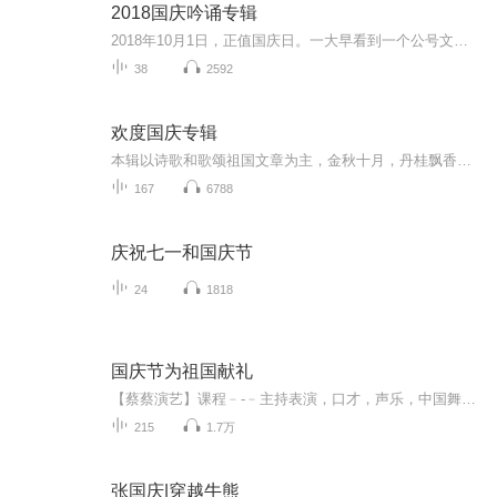
2018国庆吟诵专辑
2018年10月1日，正值国庆日。一大早看到一个公号文章，正是文天祥的《己卯十月一日至燕越五日罹狴犴有感而赋》。当然，彼十一非当今的十一。不过数字的巧合还是让人感触，今天拿来读一读，体味一番历史英杰的民族情怀，恰也当时。 根据诗题来看，这组诗是写于十月一日至十月五日之间，是文天祥被俘之后所作，这些诗作不仅有凛凛正气，更也能看的到他百端交集的复杂情感。另一首于右任先生的《望大陆》，微信公号有称《望乡》，一句“山之上国之殇”荡气回肠，一并兴起拿来读了一读。仓促间多有瑕疵...
38
2592
欢度国庆专辑
本辑以诗歌和歌颂祖国文章为主，金秋十月，丹桂飘香，在这个充满丰收喜悦的季节里，我们满怀激动和自豪，迎来了中华人民共和国76周年华诞。这不仅是一个庄重的纪念日，更是全体中华儿女共同欢庆的盛大的节日，承载着深厚的民族情感和历史意义.
167
6788
庆祝七一和国庆节
24
1818
国庆节为祖国献礼
【蔡蔡演艺】课程﹣-﹣主持表演，口才，声乐，中国舞，民族舞。独特的小舞台，专业的录音棚，每一位同学都能成为优秀的小明星。独特的教学模式，轻松上课，快乐学习！知名主持人，舞蹈家，高级教师任职授课！江南总校：河沟街42号三楼 18545856430江北分校...
215
1.7万
张国庆|穿越牛熊