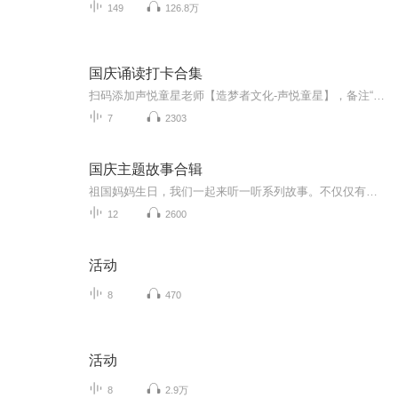
149
126.8万
国庆诵读打卡合集
扫码添加声悦童星老师【造梦者文化-声悦童星】，备注“诵读打卡”报名，已添加好友的，直接发送“诵读打卡”报名，报名成功后进入社群。
7
2303
国庆主题故事合辑
祖国妈妈生日，我们一起来听一听系列故事。不仅仅有《我的祖国》，还有红军故事，也有关于战争的故事，让大家体会到和平年代的不易。
12
2600
活动
8
470
活动
8
2.9万