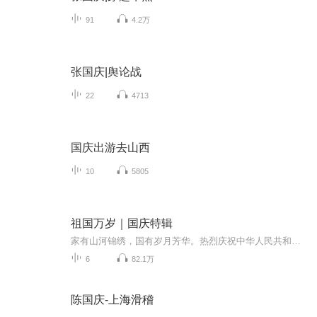
91
4.2万
张国庆|舆论战
22
4713
国庆出游去山西
10
5805
祖国万岁｜国庆特辑
家有山河锦绣，国有岁月芳华。热烈庆祝中华人民共和国成立73周年！
6
82.1万
陈国庆-上海滑稽