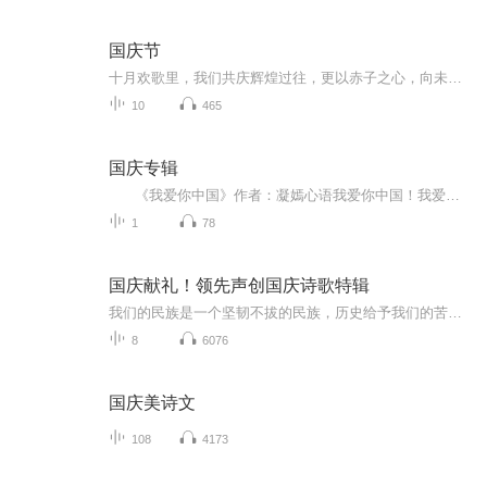
国庆节
十月欢歌里，我们共庆辉煌过往，更以赤子之心，向未来书写滚烫的誓言——这盛世，值得我们以热爱相拥。
10
465
国庆专辑
《我爱你中国》作者：凝嫣心语我爱你中国！我爱你春天蓬勃的秧苗；我爱你秋日金黄的硕果。我爱你中国！我爱你青松气质，我爱你红梅品格！我爱你家乡的甜蔗好像乳汁滋润着我的心窝。我爱你中国，我要把最美的歌儿献给你，我的母亲我的祖国。我爱你中国，我爱...
1
78
国庆献礼！领先声创国庆诗歌特辑
我们的民族是一个坚韧不拔的民族，历史给予我们的苦难都变成了闪着金光的勋章！我们的国家是一个龙腾虎跃的国家，那条巨龙正以不可阻挡之势崛起于神奇的东方！------------------------------------------------值此祖国70周年华诞之际，领先声创以诗歌向祖国献礼！用我们的声音、用我们的热血、用我们的灵魂诵读经典爱国篇章，歌颂我们的祖国！永远繁荣富强！
8
6076
国庆美诗文
108
4173