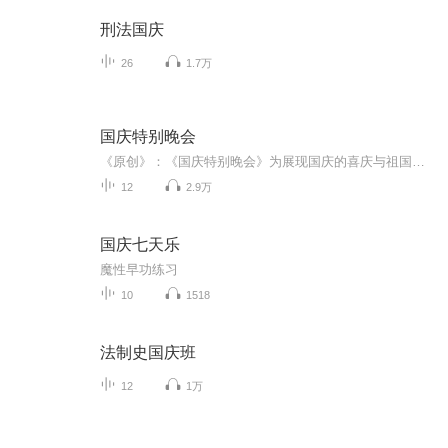
刑法国庆
26
1.7万
国庆特别晚会
《原创》：《国庆特别晚会》为展现国庆的喜庆与祖国的深情我将以具体的场景切入从清晨升旗的庄严到街头巷尾的欢庆到历史与当下的交融，用优美的笔触传递对祖国的热爱与自豪！用诗歌和情感美文形式，歌颂祖国的繁荣富强，祝人民幸福安康！
12
2.9万
国庆七天乐
魔性早功练习
10
1518
法制史国庆班
12
1万