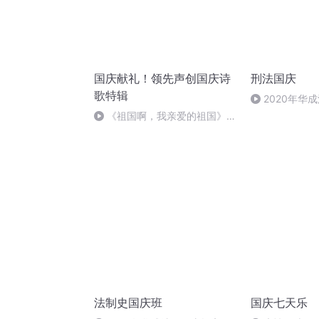
国庆献礼！领先声创国庆诗
刑法国庆
歌特辑
2020年华
刑法陈 (26)
《祖国啊，我亲爱的祖国》温
婉
法制史国庆班
国庆七天乐