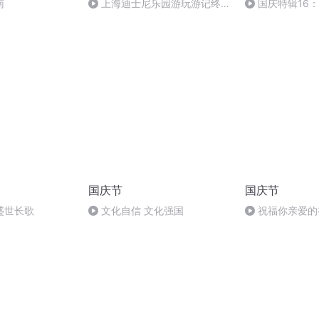
南
上海迪士尼乐园游玩游记终结
国庆特辑16
篇
胡 东方红+一般
国庆节
国庆节
盛世长歌
文化自信 文化强国
祝福你亲爱的