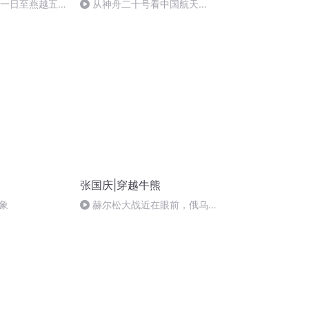
月一日至燕越五
从神舟二十号看中国航天
赋》组律18首
的“隐形实力”
张国庆|穿越牛熊
象
赫尔松大战近在眼前，俄乌冲
突的关键之战，将会如何发展？