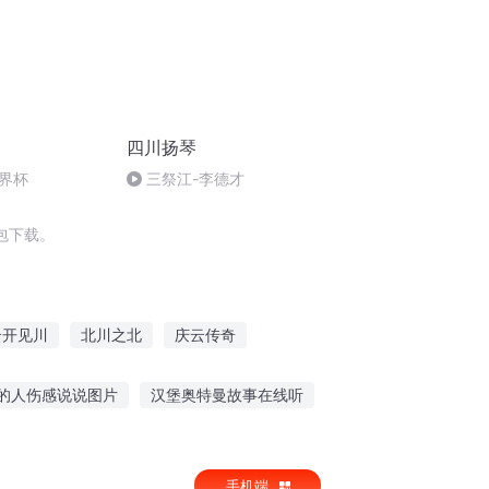
四川扬琴
界杯
三祭江-李德才
包下载。
云开见川
北川之北
庆云传奇
云梦如川
一人有庆
一笑如川
的人伤感说说图片
汉堡奥特曼故事在线听
听故事大全视频
胎教听故事下载哪个软件
手机端