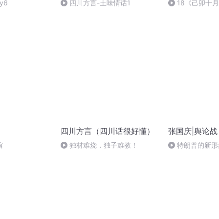
y6
四川方言-土味情话1
18《己卯十
日罹狴犴有感而
文天祥 自由吟诵
四川方言（四川话很好懂）
张国庆|舆论战
馆
独材难烧，独子难教！
特朗普的新形