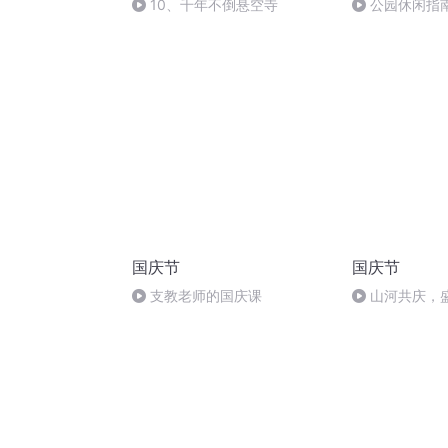
10、千年不倒悬空寺
公园休闲指
国庆节
国庆节
支教老师的国庆课
山河共庆，