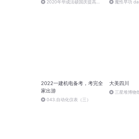
2020年华成法硕国庆提高班
魔性早功 da
法制史马志冰 (12)
2022一建机电备考，考完全
大美四川
家出游
三星堆博物
043.自动化仪表（三）