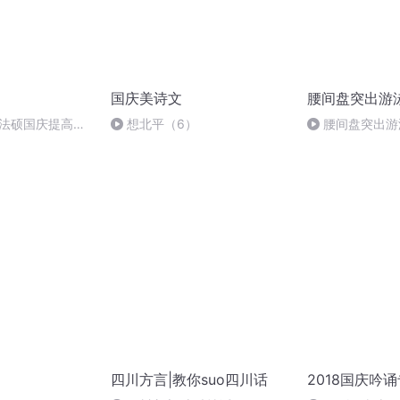
国庆美诗文
腰间盘突出游
成法硕国庆提高班
想北平（6）
腰间盘突出游
四川方言|教你suo四川话
2018国庆吟