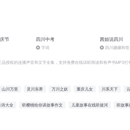
庆节
四川中考
茜姐说四川
字词
四川嬢嬢和世
正品授权的连播声音和文字全集，支持免费在线试听阅读和有声书MP3打
山川万里
灵川东界
万川之妖
重庆儿女
川系天下
天下
穿越之大庆帝国
我在四川这四年
云川之上
云落千川
古诗大全
听樱桃给你讲故事作文
儿童故事在线听拔河
听故事
故事的手机游戏
车尔尼听故事钢琴曲
听小猿猴的故事
小朋友