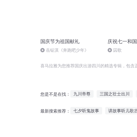
国庆节为祖国献礼
庆祝七一和国
岳钲淇《奔跑吧少年》
囚歌
喜马拉雅为您推荐国庆出游四川的精选专辑，包含
九川帝尊
三国之壮士出川
您是不是在找：
花落长川
灵川九歌
川行
七夕听鬼故事
讲故事听儿歌
最新搜索推荐：
儿童故事在线听野狼
宝宝听