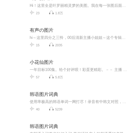
Hi！这里全是叶罗丽精灵梦的美图。我在每一张图后面都给大家留了点时间让大家把喜欢的图保存下来。如果你觉得这个图不太清晰，你可以私信找我要原图哦！
23
1.8万
有声の图片
hi～这里四分之三怜，00后清新主播小姐姐～这个专辑是由四分之三怜与微笑小熊工作室合作出版，由于都是千怜的工作室，所以质量保障十分，如果您恶意差评，说明您眼睛要么是x了，要么就是您道德有问题～好啦，也当作是千怜500粉丝的福利专辑叭别对我说我喜欢你你廉价的喜欢抵不上夏天的一根雪糕
15
2035
小花仙图片
一年目标100集。给个好评呗！彩蛋更精彩。－－ 主播 贝瑞吖也叫逆光小爱
57
5.8万
韩语图片词典
使用率极高的韩语单词一网打尽！录音有中韩文对照，方便同学们在路上收听磨耳朵！更多韩语学习的内容，欢迎关注订阅“韩语助手FM” ：）
40
5239
韩语图片词典