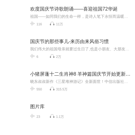
欢度国庆节诗歌朗诵——喜迎祖国72华诞
祖国——如同我们的生命一样，是诗人笔下永恒而温暖的主题。在祖国72周年华诞来临之际，特创建这个诗歌朗诵专辑，诵读经典爱国篇章，和大家一起歌颂祖国，向国庆的献礼！祝愿伟大的祖国繁荣富强，祝愿大家国庆节快乐，度过平安快乐的黄金周假期！
116
11万
国庆节的那些事儿-来历由来风俗习惯
我们伟大的祖国母亲就要过生日了,也是小朋友、大朋友们最喜欢的“国庆小长假”或说“黄金周”还有说”国庆7天乐”的，说法真是不一而足。那么“国庆节”是怎么来的？自古以来国庆节怎么庆贺？新中国国庆节的来历，以及新中国国庆节的庆贺方式又有哪些呢？ ...
6
2万
小猪屏蓬十二生肖神8 羊神篇国庆节开始更新啦！
晓东叔叔新作《三星堆神游记》全新面世！中信出版社出版！京东当当淘宝均有售！点蓝色字收听——《小猪屏蓬爆笑日记2024》《小猪屏蓬爆笑日记2》《小猪屏蓬爆笑日记1》让你笑得喘不上气！《我进故宫当富翁——小猪屏蓬故宫财商笔记》教你成为大富翁！《小...
550
315.5万
图片库
23
1.1万