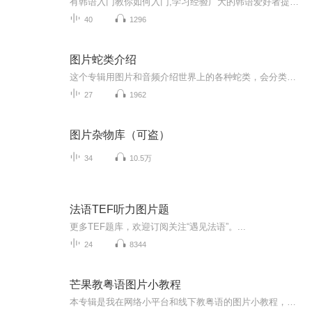
有韩语入门教你如何入门,学习经验广大的韩语爱好者提供自己学习的心得体会;韩语词汇包含各类词汇满足你各个方面的需求;韩语阅读:韩国古今各种书籍、童话、谚语等的阅读;韩语...
40
1296
图片蛇类介绍
这个专辑用图片和音频介绍世界上的各种蛇类，会分类别介绍，如有错误欢迎指正。
27
1962
图片杂物库（可盗）
34
10.5万
法语TEF听力图片题
更多TEF题库，欢迎订阅关注“遇见法语”。...
24
8344
芒果教粤语图片小教程
本专辑是我在网络小平台和线下教粤语的图片小教程，做成图片是方便传播保存下来哦！这些教程涉及生活各方面，而且是基础加地道口语都有，非常实用，建议保存！