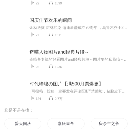
22
1599
国庆佳节欢乐的瞬间
金秋送爽 层林尽染 适逢新疆成立70周年 ，乌鲁木齐于2025年9月23日迎来党中央和习大大带领的慰问团。新疆各族群众欢欣鼓舞，热烈欢迎。
27
1311
奇喵人物图片and经典片段～
奇喵各专辑的好看图片and经典片段～图片要的私我哦～我发泥～（要关注+专辑好评噢）
26
1236
时代峰峻の图片【满500月票爆更】
‼️可投稿，投稿一定要发在评论区‼️严禁贴脸，贴脸皮下塌/BE多次贴脸永久拉黑会在评论区里发一些视频中的图片，想要视频里的图片看评论区已经下楼的只有投稿才会发，不投稿不发可单人，可CP（可跨代），可多人，可团体●TFBOYS王俊凯、王源、易烊千玺（...
124
2.7万
您是不是在找：
普天同庆
嘉庆皇帝
庆余年之长歌行