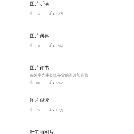
图片听读
13
4.8万
图片词典
10
2863
图片评书
徐盛宇先生乾隆寻父的图片加音频
88
5862
图片跟读
15
1.7万
叶罗丽图片