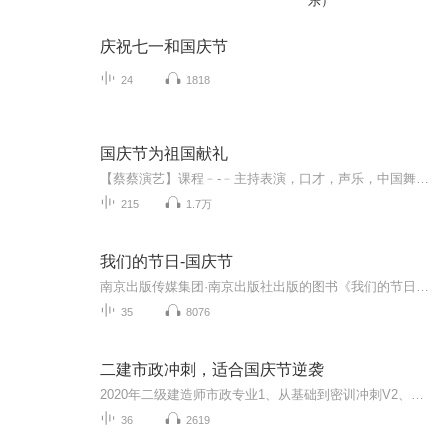
乐）
庆祝七一和国庆节
24
1818
国庆节为祖国献礼
【蔡蔡演艺】课程﹣-﹣主持表演，口才，声乐，中国舞，民族舞。独特的小舞台，专业的录音棚，每一位同学都能成为优秀的小明星。独特的教学模式，轻松上课，快乐学习！知名主持人，舞蹈家，高级教师任职授课！江南总校：河沟街42号三楼 18545856430江北分校...
215
1.7万
我们的节日-国庆节
南京出版传媒集团·南京出版社出版的图书《我们的节日》通过对中国节日文化和节日意义进行深度的挖掘，面向青少年群体构建独具特色的栏目内容，以此丰富春节、元宵节、清明节、端午节、七夕节、中秋节、重阳节等传统节日；六一节、教师节、国庆节等新兴节日的文化内涵和表现形式。促进青少年形成新的节日习俗，提升节日仪式感、认同感。音频作品由金陵朗读者联盟志愿者朗诵，南京音像出版社、金陵图书馆联合制作。
35
8076
二建市政冲刺，适合国庆节逆袭
2020年二级建造师市政专业1、从基础到密训冲刺V2、从精华课程到超压密押V3、0基础同步更新v4、持续更新到2020年考试V5、只要你跟着学让你一次稳拿证V6、渠道超压压题，超压三页纸等独家绝密压题!
36
2619