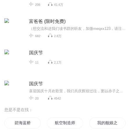
206
41.4万
富爸爸 (限时免费)
（想交流和进我们读书群的听友，加微meqxx123，请注明是通过什么途径了解到的播音）我们要想获得成功一定要接受三种教育：学校教育、职业教育、财商教育。因为学校没有开设财商教育的课程，所以很多人只接受了前两种教育，本专辑可以帮助你打开你财商学习...
682
2.8万
国庆节
11
2.1万
国庆节
喜迎国庆十月欢歌里，我们共庆辉煌过往，更以赤子之心，向未来书写滚烫的誓言——这盛世，值得我们以热爱相拥。
20
4542
您是不是在找：
碧海蓝桥
航空制造师在异界
我的舰娘之碧蓝航