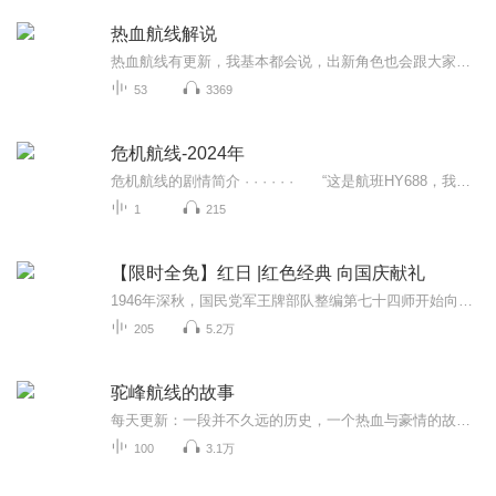
热血航线解说
热血航线有更新，我基本都会说，出新角色也会跟大家讲解，放假日更，上学周末更，敬请期待
53
3369
危机航线-2024年
危机航线的剧情简介 · · · · · · “这是航班HY688，我们遭遇劫机！劫匪要价35亿人民币！目前飞机处于失控状态，请求支援！！！”一架五星级超豪华A380客机在国际首航途中遭遇暴力劫机，整架飞机被杀意笼罩。机舱内，国际安保专家高皓军（刘德华 ...
1
215
【限时全免】红日 |红色经典 向国庆献礼
1946年深秋，国民党军王牌部队整编第七十四师开始向我解放区疯狂进攻，华东解放军沈振新所部一个军奋起抗击，经过苦战，我军被迫撤退，北上山东，实施战略转移。作战的失利，撤离熟悉的家园，使部队的思想一时处于一种压抑茫然的状态。军长沈振新的心情和...
205
5.2万
驼峰航线的故事
每天更新：一段并不久远的历史，一个热血与豪情的故事…驼峰航线是运送中国抗战物资的大动脉，在三年多的时间里，600多架飞机、3000余名飞行员因日本“零式”战机攻击和变幻莫测的天气而消失。常常是，早餐出发时聚在一桌的飞行员，晚餐再坐下只剩下半桌人。对那些风华正茂的小伙子们来说，每一次飞行，都可能是最后一次。
100
3.1万