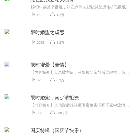
1943年的某个夜晚，刘安静等人驾驶14架运输机飞跃驼峰航线去执行绝密任务，不料天空突然出现异象，飞机瞬间到达不可能的高度，还被诡异的黑云包裹，接着又被日本军机疯狂追击，飞机坠毁时，他和战友跳伞降落在喜马拉雅山中，意外展开一段惊天经历。这条航线到底隐藏了什么秘密？ 更新时间：每周一，三，五
45
1.2万
限时婚盟之虐恋
1008
3.2万
限时蜜爱【苦情】
【内容简介】母亲被害后，苏黎被父亲与后母陷害，为得回母亲的公司，与北城的豪门总裁沐衍琛订婚。两人之间经历爱情的考验成为了对方的唯一。【作者/主播简介】作者：苏木颜，出色的小说家，作品有：《限时蜜爱》，《欧先生，太太要实权》等。主播：红姐，...
373
8.3万
限时婚宠，南少请拒撩
【内容简介】当代影后沫沫遭闺蜜暗害溺死于家中泳池之后，一朝魂穿竟然成了小演员墨鸢兮。本想凭着上一世的演技再创辉煌，却不成想无意中吸引了都人人惧怕的南少。传闻中南黎川高贵冷艳，从不尽女色，直到被对方强吻，墨鸢兮才后知后觉地反应过来，什么高...
338
388.7万
国庆特辑（国庆节快乐）