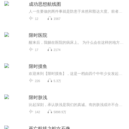
成功思想航线图
人一生要做的两件事就是防患于未然和豁达大度。前者是为了使他避免遭受痛苦和损失，后者是为了避免纷争和冲突。生命是一团欲望，欲望不能满足便痛苦，满足便无聊，人生就在痛苦和无聊之间摇摆。欲望是人的痛苦根源，因为欲望永不能被满足。我们离理想越远，自然就会离欲望越近。在现实生活中，我们常常迷失在理想与欲望之中，将欲望的东西当作理想，这是因为它们有时实在太近，近刮只有一线之隔，或者说欲望是感性的，而理想是理性的。加vx:65861900 找准方向
12
1567
限时医院
醒来后，我躺在医院的病床上。 为什么会在这样的地方？ 自己穿着浅蓝色的、像浴衣一样的衣服。 这正是病患在医院里穿的病号服！而自己的下半身不光没有穿内裤，甚至还穿着尿布！ 当一切还是一团乱麻时，这里居然有包括我在内的5人，都是如此境遇。而我们竟...
17
2174
限时摸鱼
欢迎来到【限时摸鱼】，这是一档由四个中年少女发起的包罗万象兴趣类闲聊节目，以主观/非主观的方式和你分享社畜摸鱼日常中遇到的趣味、焦虑和迷思。你将听到的内容包括但不限于：打工人血泪史与摸鱼心得、内娱/日娱/动漫等圈子的泛娱乐话题八卦吐槽、四位...
226
5.3万
限时肤浅
比起深刻，承认肤浅是我们的真诚。有的肤浅或许不合时宜，可我们就是想从肤浅的体验中向内探索，进行连续、持续、可持续的讨论。我们自知很肤浅，但是不害怕肤浅，并且希望能够成长到可以对抗肤浅。愿我们保持沟通，共同讨论！微博：@限时肤浅微信：#限时...
142
5898.9万
死亡航线之蛇女石像