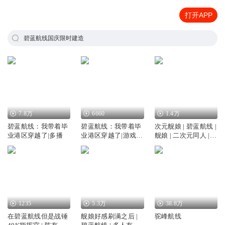
打开APP
碧蓝航线国庆限时建造
7.8万
6660
1.4万
碧蓝航线：我带着毕
碧蓝航线：我带着毕
次元舰娘 | 碧蓝航线 |
业港区穿越了|多播
业港区穿越了|游戏|
舰娘 | 二次元同人 |
游戏异界|争霸流|AI
会员免费
专辑
1235
5.3万
38.8万
在碧蓝航线但是战锤
舰娘好感刷满之后 |
驼峰航线