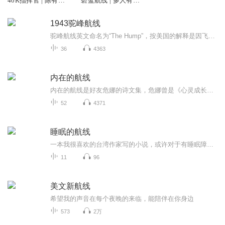
40K指挥官 | 陈有诗
碧蓝航线 | 多人有声
演播 | 一个舰娘们和
剧 | 养成 | 二次元 | 异
指挥官幻想传奇
世界
1943驼峰航线
驼峰航线英文命名为“The Hump”，按美国的解释是因飞行高度受山峰高度及螺旋桨飞机性能限制，飞机只能紧贴山峰飞行，飞行轨迹高低起伏状似驼峰，所以得此名。深入追溯记录驼峰航线的历史，大量采访"飞越驼峰"的承担者--中国航空公司（CNAC）的现存中国员...
36
4363
内在的航线
内在的航线是好友危娜的诗文集，危娜曾是《心灵成长》杂志主编。这些文字凝聚了一位心灵行者一路践行的足迹。
52
4371
睡眠的航线
一本我很喜欢的台湾作家写的小说，或许对于有睡眠障碍的你能有所启发。
11
96
美文新航线
希望我的声音在每个夜晚的来临，能陪伴在你身边
573
2万