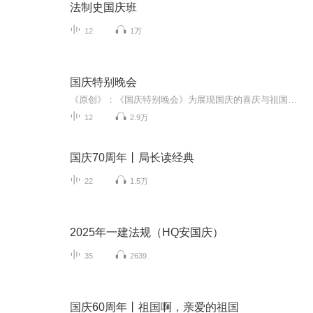
法制史国庆班
12
1万
国庆特别晚会
《原创》：《国庆特别晚会》为展现国庆的喜庆与祖国的深情我将以具体的场景切入从清晨升旗的庄严到街头巷尾的欢庆到历史与当下的交融，用优美的笔触传递对祖国的热爱与自豪！用诗歌和情感美文形式，歌颂祖国的繁荣富强，祝人民幸福安康！
12
2.9万
国庆70周年丨局长读经典
22
1.5万
2025年一建法规（HQ安国庆）
35
2639
国庆60周年丨祖国啊，亲爱的祖国