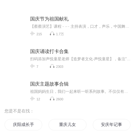
国庆节为祖国献礼
【蔡蔡演艺】课程﹣-﹣主持表演，口才，声乐，中国舞，民族舞。独特的小舞台，专业的录音棚，每一位同学都能成为优秀的小明星。独特的教学模式，轻松上课，快乐学习！知名主持人，舞蹈家，高级教师任职授课！江南总校：河沟街42号三楼 18545856430江北分校...
215
1.7万
国庆诵读打卡合集
扫码添加声悦童星老师【造梦者文化-声悦童星】，备注“诵读打卡”报名，已添加好友的，直接发送“诵读打卡”报名，报名成功后进入社群。
7
2303
国庆主题故事合辑
祖国妈妈生日，我们一起来听一听系列故事。不仅仅有《我的祖国》，还有红军故事，也有关于战争的故事，让大家体会到和平年代的不易。
12
2600
您是不是在找：
庆阳成长手札
重庆儿女
安庆年记事