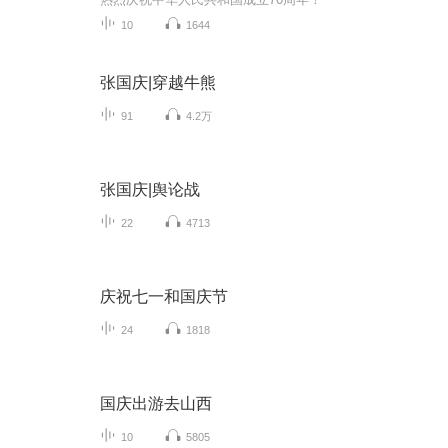
10
1644
张国庆|穿越牛熊
91
4.2万
张国庆|舆论战
22
4713
庆祝七一和国庆节
24
1818
国庆出游去山西
10
5805