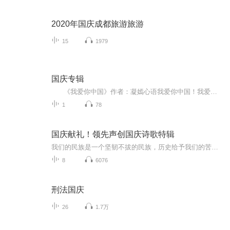
2020年国庆成都旅游旅游
15
1979
国庆专辑
《我爱你中国》作者：凝嫣心语我爱你中国！我爱你春天蓬勃的秧苗；我爱你秋日金黄的硕果。我爱你中国！我爱你青松气质，我爱你红梅品格！我爱你家乡的甜蔗好像乳汁滋润着我的心窝。我爱你中国，我要把最美的歌儿献给你，我的母亲我的祖国。我爱你中国，我爱...
1
78
国庆献礼！领先声创国庆诗歌特辑
我们的民族是一个坚韧不拔的民族，历史给予我们的苦难都变成了闪着金光的勋章！我们的国家是一个龙腾虎跃的国家，那条巨龙正以不可阻挡之势崛起于神奇的东方！------------------------------------------------值此祖国70周年华诞之际，领先声创以诗歌向祖国献礼！用我们的声音、用我们的热血、用我们的灵魂诵读经典爱国篇章，歌颂我们的祖国！永远繁荣富强！
8
6076
刑法国庆
26
1.7万