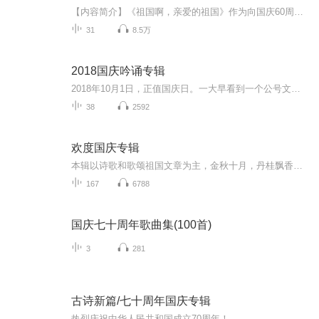
【内容简介】《祖国啊，亲爱的祖国》作为向国庆60周年献礼的重点出版物，由当代著名诗人、河北省作家协会副主席、《诗选刊》杂志主编郁葱担任主编；由中央人民广播电台著名播音指导方明、雅坤和著名朗诵艺术家瞿弦和、张筠英联袂朗诵，倾情演绎。祖国，如...
31
8.5万
2018国庆吟诵专辑
2018年10月1日，正值国庆日。一大早看到一个公号文章，正是文天祥的《己卯十月一日至燕越五日罹狴犴有感而赋》。当然，彼十一非当今的十一。不过数字的巧合还是让人感触，今天拿来读一读，体味一番历史英杰的民族情怀，恰也当时。 根据诗题来看，这组诗是写于十月一日至十月五日之间，是文天祥被俘之后所作，这些诗作不仅有凛凛正气，更也能看的到他百端交集的复杂情感。另一首于右任先生的《望大陆》，微信公号有称《望乡》，一句“山之上国之殇”荡气回肠，一并兴起拿来读了一读。仓促间多有瑕疵...
38
2592
欢度国庆专辑
本辑以诗歌和歌颂祖国文章为主，金秋十月，丹桂飘香，在这个充满丰收喜悦的季节里，我们满怀激动和自豪，迎来了中华人民共和国76周年华诞。这不仅是一个庄重的纪念日，更是全体中华儿女共同欢庆的盛大的节日，承载着深厚的民族情感和历史意义.
167
6788
国庆七十周年歌曲集(100首)
3
281
古诗新篇/七十周年国庆专辑
热烈庆祝中华人民共和国成立70周年！