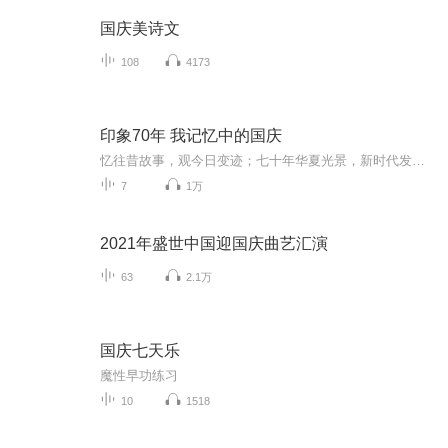
国庆美诗文
108
4173
印象70年 我记忆中的国庆
忆往昔故事，观今日变迹；七十年华夏光景，新时代发展变迁。用声音走过时间的长河，以温度感受记忆中的故事。
7
1万
2021年盛世中国迎国庆曲艺汇演
63
2.1万
国庆七天乐
魔性早功练习
10
1518