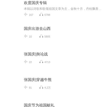
欢度国庆专辑
本辑以诗歌和歌颂祖国文章为主，金秋十月，丹桂飘香，在这个充满丰收喜悦的季节里，我们满怀激动和自豪，迎来了中华人民共和国76周年华诞。这不仅是一个庄重的纪念日，更是全体中华儿女共同欢庆的盛大的节日，承载着深厚的民族情感和历史意义.
167
6788
国庆出游去山西
10
5805
张国庆|舆论战
22
4713
张国庆|穿越牛熊
91
4.2万
国庆节为祖国献礼