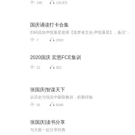
149
126.8万
国庆诵读打卡合集
扫码添加声悦童星老师【造梦者文化-声悦童星】，备注“诵读打卡”报名，已添加好友的，直接发送“诵读打卡”报名，报名成功后进入社群。
7
2303
2020国庆 宏恩FCE集训
12
921
张国庆|智谋天下
从历史与现实中吸取教训，积累经验
25
8180
张国庆|读书分享
与大家一起分享经典