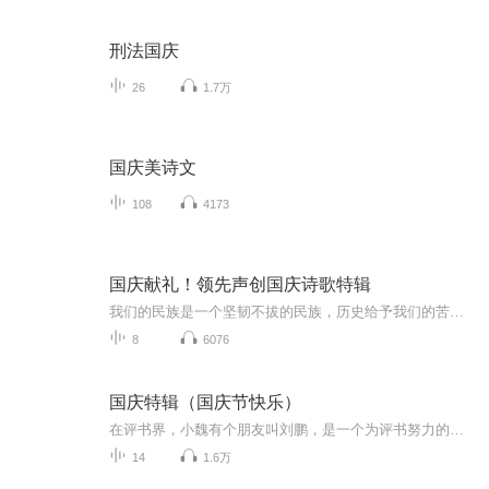
刑法国庆
26
1.7万
国庆美诗文
108
4173
国庆献礼！领先声创国庆诗歌特辑
我们的民族是一个坚韧不拔的民族，历史给予我们的苦难都变成了闪着金光的勋章！我们的国家是一个龙腾虎跃的国家，那条巨龙正以不可阻挡之势崛起于神奇的东方！------------------------------------------------值此祖国70周年华诞之际，领先声创以诗歌向祖国献礼！用我们的声音、用我们的热血、用我们的灵魂诵读经典爱国篇章，歌颂我们的祖国！永远繁荣富强！
8
6076
国庆特辑（国庆节快乐）
在评书界，小魏有个朋友叫刘鹏，是一个为评书努力的小伙子。在2021年国庆期间，他想弄个特辑，便烦劳我给他录个爱国题材的评书小段儿。这种事情，不是特殊情况，小魏一般不会拒绝，也就给其录了一个《鲁迅踢鬼》，等他传完，我再传到我的专辑里。另外，小...
14
1.6万