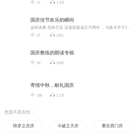
17
1.3万
国庆佳节欢乐的瞬间
金秋送爽 层林尽染 适逢新疆成立70周年 ，乌鲁木齐于2025年9月23日迎来党中央和习大大带领的慰问团。新疆各族群众欢欣鼓舞，热烈欢迎。
27
1311
国庆教练的朗读专辑
30
3325
寄情中秋，献礼国庆
195
1.1万
您是不是在找：
快穿之吉庆有余
斗破之天庆焰火
重生西门庆