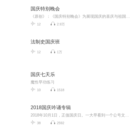
国庆特别晚会
《原创》：《国庆特别晚会》为展现国庆的喜庆与祖国的深情我将以具体的场景切入从清晨升旗的庄严到街头巷尾的欢庆到历史与当下的交融，用优美的笔触传递对祖国的热爱与自豪！用诗歌和情感美文形式，歌颂祖国的繁荣富强，祝人民幸福安康！
12
2.9万
法制史国庆班
12
1万
国庆七天乐
魔性早功练习
10
1518
2018国庆吟诵专辑
2018年10月1日，正值国庆日。一大早看到一个公号文章，正是文天祥的《己卯十月一日至燕越五日罹狴犴有感而赋》。当然，彼十一非当今的十一。不过数字的巧合还是让人感触，今天拿来读一读，体味一番历史英杰的民族情怀，恰也当时。 根据诗题来看，这组诗是写于十月一日至十月五日之间，是文天祥被俘之后所作，这些诗作不仅有凛凛正气，更也能看的到他百端交集的复杂情感。另一首于右任先生的《望大陆》，微信公号有称《望乡》，一句“山之上国之殇”荡气回肠，一并兴起拿来读了一读。仓促间多有瑕疵...
38
2592