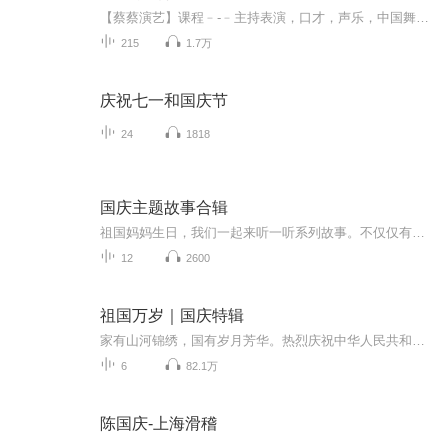
【蔡蔡演艺】课程﹣-﹣主持表演，口才，声乐，中国舞，民族舞。独特的小舞台，专业的录音棚，每一位同学都能成为优秀的小明星。独特的教学模式，轻松上课，快乐学习！知名主持人，舞蹈家，高级教师任职授课！江南总校：河沟街42号三楼 18545856430江北分校...
215
1.7万
庆祝七一和国庆节
24
1818
国庆主题故事合辑
祖国妈妈生日，我们一起来听一听系列故事。不仅仅有《我的祖国》，还有红军故事，也有关于战争的故事，让大家体会到和平年代的不易。
12
2600
祖国万岁｜国庆特辑
家有山河锦绣，国有岁月芳华。热烈庆祝中华人民共和国成立73周年！
6
82.1万
陈国庆-上海滑稽