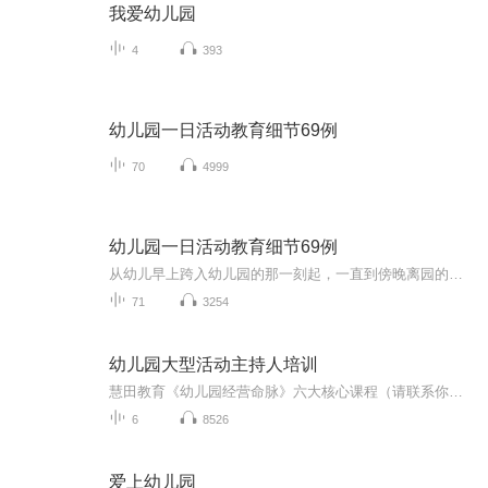
我爱幼儿园
4
393
幼儿园一日活动教育细节69例
70
4999
幼儿园一日活动教育细节69例
从幼儿早上跨入幼儿园的那一刻起，一直到傍晚离园的最后一刻，教师时刻与幼儿在一起，教师如何与幼儿相处，能否关注一日活动中的每个细节比米瑞得捕捉其中的教育契机，直接考量教师的课程意识和专业素养，更直接影响到幼儿在园一日活动的质量。 本书以案例...
71
3254
幼儿园大型活动主持人培训
慧田教育《幼儿园经营命脉》六大核心课程（请联系你懂的13283858998）1.《幼儿园核心竞争力打造系统》：如何合理定位幼儿园的核心竞争力，定位定生死。在幼儿园同质化竞争的大潮里。如何凸显园所差异化，打造核心竞争力，组建同所别入看得见的定位“防火墙。2.《幼儿园虎狼团队打造系统》：一支优秀的田队能助力幼儿园快速发展，学会“8090后”的读心术，组建一支同心无敌的赋能型团队。3.《幼儿园生源倍增招生系统》：粉丝经济时代，如何利用互联网“抖音“快手“成为我们的宣传阵地，足不出...
6
8526
爱上幼儿园