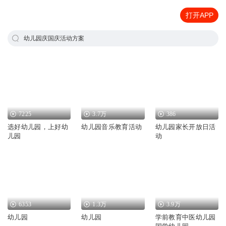
打开APP
幼儿园庆国庆活动方案
7225
3.7万
386
选好幼儿园，上好幼
幼儿园音乐教育活动
幼儿园家长开放日活
儿园
动
6353
1.3万
3.9万
幼儿园
幼儿园
学前教育中医幼儿园