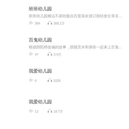
班班幼儿园
班班幼儿园搬运不易转载自百度喜欢就订阅转发分享非原创
384
308.1万
百鬼幼儿园
根据阴阳师改编的故事，跟随茨木和酒吞一起来上百鬼幼儿园吧！（目前已停更）
47
3.4万
我爱幼儿园
6
5228
我爱幼儿园
12
18.7万