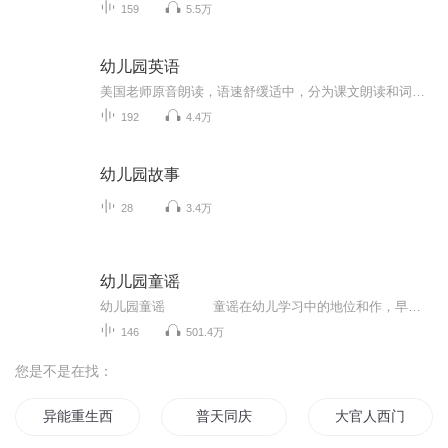
159
5.5万
幼儿园英语
美国老师原音朗读，语速舒缓适中，分为课文朗读和词汇朗读与跟读。 这是我最喜欢的一套英语启蒙教材，按社会学、科学和语言艺术等设计课程单元，non-fiction和fiction合理搭配，既培养了孩子的学习兴趣，又帮助孩子构建知识库，特别适合3-12岁的英语启蒙者。 分PREK 和K两个系列，每个系列四册，共八册。 每一册分三章，每章含四个单元： Chapter 1: Social Studies-Histories and Geography Chapter 2: Science Chapter 3: Language-Mathematics-Visual Arts-Music
192
4.4万
幼儿园故事
28
3.4万
幼儿园童谣
幼儿园童谣 童谣在幼儿学习中的地位和作，早己被人们认识到，它对于儿童知识面的扩大，能力的培养，情感的熏陶，美感的启迪，都有着潜移默化的作用。本套专辑选用了一些耳熟能详的童谣，节奏清新愉快，好听易唱，让孩子的每一天都充满着...
146
501.4万
您是不是在找：
异能重生西门庆
普天同庆
大官人西门庆