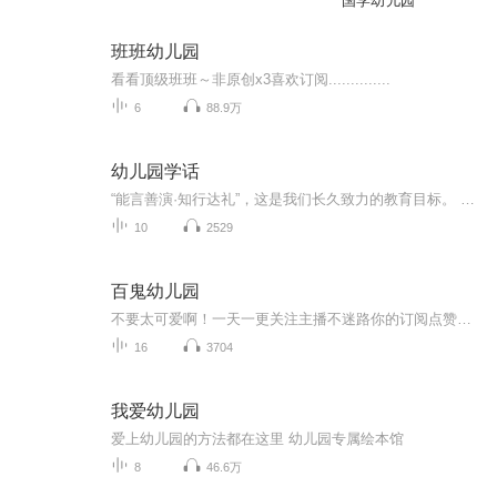
国学幼儿园
班班幼儿园
看看顶级班班～非原创x3喜欢订阅..............
6
88.9万
幼儿园学话
“能言善演·知行达礼”，这是我们长久致力的教育目标。 我们努力把艺术教育和素质教育成功对接，我们用心把专业 教育和大众教育完美融合。 从1996年——创业之初，我们曾把口才教师拟作为“医生”、 “教练”和“导演”，并以此作为我们自己的工作方向和行业标准： 有那么多母语发音不准、口语表达不清的孩子需要“医生”； 有那么多天资聪慧的孩子如果经过专业“教练”的调教，就会举止 出众、仪态高雅；“孩子们都是天生的演员”，我们就是“导演”， 挖掘他们的天分，为孩子们在人生的舞台上有更多的精彩！ 就是我们现在做的，未来要做的，并且一直要做的事业！ 我们可能更了解孩子！我们可能找到了教育的真谛！我们知道 孩子需要什么，我们了解家长需要什么，我们也清楚能为社会奉献 什么！艺术是美好的，教育是高尚的，在我们这里你会看到孩子们 快乐地改变和提高。 如今，我们已经有了“全景纷呈教学法”、“习惯矫正教学法”、 “一气呵成教学法”；有了“艺素融合教育方略”；有了五大运作 体系；有了这套幼儿园专用系列教材；有了父母教育能力训练系列 教材；有了上至东北下至江南的上百家分校，将来我们还会有…… 为了孩子我们一直在努力！ 欢迎来亲自体验，并真诚相邀 —— 与我们同行！
10
2529
百鬼幼儿园
不要太可爱啊！一天一更关注主播不迷路你的订阅点赞收藏评论是我创作的动力
16
3704
我爱幼儿园
爱上幼儿园的方法都在这里 幼儿园专属绘本馆
8
46.6万