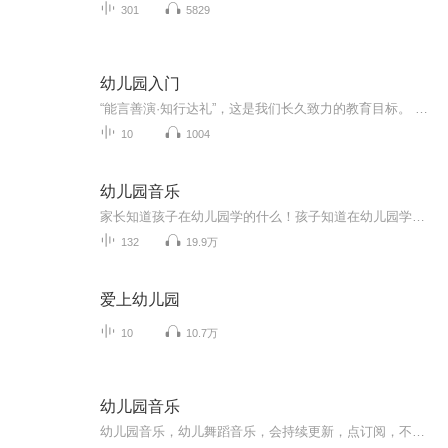
301
5829
幼儿园入门
“能言善演·知行达礼”，这是我们长久致力的教育目标。 我们努力把艺术教育和素质教育成功对接，我们用心把专业 教育和大众教育完美融合。 从1996年——创业之初，我们曾把口才教师拟作为“医生”、 “教练”和“导演”，并以此作为我们自己的工作方向和行业标准： 有那么多母语发音不准、口语表达不清的孩子需要“医生”； 有那么多天资聪慧的孩子如果经过专业“教练”的调教，就会举止 出众、仪态高雅；“孩子们都是天生的演员”，我们就是“导演”， 挖掘他们的天分，为孩子们在人生的舞台上有更多的精彩！ 就是我们现在做的，未来要做的，并且一直要做的事业！ 我们可能更了解孩子！我们可能找到了教育的真谛！我们知道 孩子需要什么，我们了解家长需要什么，我们也清楚能为社会奉献 什么！艺术是美好的，教育是高尚的，在我们这里你会看到孩子们 快乐地改变和提高。 如今，我们已经有了“全景纷呈教学法”、“习惯矫正教学法”、 “一气呵成教学法”；有了“艺素融合教育方略”；有了五大运作 体系；有了这套幼儿园专用系列教材；有了父母教育能力训练系列 教材；有了上至东北下至江南的上百家分校，将来我们还会有…… 为了孩子我们一直在努力！ 欢迎来亲自体验，并真诚相邀 —— 与我们同行！
10
1004
幼儿园音乐
家长知道孩子在幼儿园学的什么！孩子知道在幼儿园学的什么！天赋宝贝先人一步！
132
19.9万
爱上幼儿园
10
10.7万
幼儿园音乐
幼儿园音乐，幼儿舞蹈音乐，会持续更新，点订阅，不迷路。音乐中以歌曲为主，也有少部分儿歌。适合0-6岁小朋友编舞，再大一点的孩子就不适合了。也可以用于幼儿园课程中使用。欢迎幼教专业的宝宝们关注！