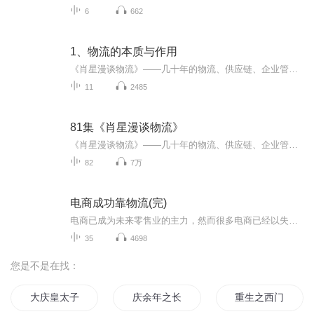
6
662
1、物流的本质与作用
《肖星漫谈物流》——几十年的物流、供应链、企业管理经验的总结很多对物流、供应链、企业管理有兴趣的政府领导、企业管理者，创业者，经济管理研究人员，在校的学生，都希望听到一线实操专家谈谈物流、供应链、企业运营管理。《肖星漫谈物流》系列讲座就想做些尝试。这个系列讲座，力求能够传播可用的知识，理清模糊的概念，提出实践中创新的理论和观点。肖星
11
2485
81集《肖星漫谈物流》
《肖星漫谈物流》——几十年的物流、供应链、企业管理经验的总结肖星，物流与供应链专家，北京交通大学兼职教授，研究员，曾担任中国外运集团运营管理部总经理，华铁多式联运公司副总经理，积累了40多年物流与供应链的实践经验，归纳整理录制了《肖星漫谈物流》系列讲座。很多对物流、供应链、企业管理有兴趣的政府领导、企业管理者，创业者，经济管理研究人员，在校的学生，都希望听到一线实操专家谈谈物流、供应链、企业运营管理。《肖星漫谈物流》系列讲座就想做些尝试，力求能够传播可用的知识，理清模糊的概念...
82
7万
电商成功靠物流(完)
电商已成为未来零售业的主力，然而很多电商已经以失败告终。电商的未来何去何从？想做好电商，又该从何处入手？本书为您揭秘：什么是电商物流？物流为什么决定着电商的生死存亡？电商行业的现状？各类电商成功与失败的经验和教训？如何搭建适合自己公司产品和发展模式的物流框架？如何实现产品销售策略和物流支持策略的最佳组合？不同商品类别的注意事项有哪些？对于电商经营决策的不可或缺的KPI有哪些？如何将各种物流数据有效地运用到日常经营中？如何利用物流为客户创造各种附加价值？如何通过物流变革实现营业额的大幅提升？电商物流的未来前景是什么？我想了解一下，日本企业怎么做的？
35
4698
您是不是在找：
大庆皇太子
庆余年之长歌行
重生之西门庆