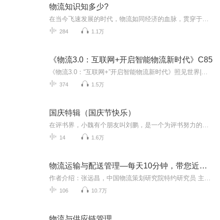
物流知识知多少?
在当今飞速发展的时代，物流如同经济的血脉，贯穿于社会生活的每一个角落。从远方的货物运输到身边的快递配送，物流无处不在，却又常常被我们所忽视。 《物流知识知多少》知识专辑，将带你走进物流的奇妙世界。在这里，你将了解物流的历史渊源，从古老的贸...
284
1.1万
《物流3.0：互联网+开启智能物流新时代》C85
《物流3.0：“互联网+”开启智能物流新时代》照见世界|洞达学问|博览群书C85
374
1.5万
国庆特辑（国庆节快乐）
在评书界，小魏有个朋友叫刘鹏，是一个为评书努力的小伙子。在2021年国庆期间，他想弄个特辑，便烦劳我给他录个爱国题材的评书小段儿。这种事情，不是特殊情况，小魏一般不会拒绝，也就给其录了一个《鲁迅踢鬼》，等他传完，我再传到我的专辑里。另外，小...
14
1.6万
物流运输与配送管理—每天10分钟，带您近现代物流
作者介绍：张远昌，中国物流策划研究院特约研究员 主播介绍：环海听风，高校电子商务专业讲师，电子信息高级工程师，喜马拉雅A+平台优质主播 专辑介绍： 企业物流是许多观念、原理和方法的综合，这些观念、原理和方法，有的来自传统的市场营销、生产、会计...
106
10.7万
物流与供应链管理