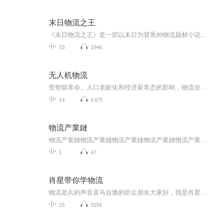
末日物流之王
《末日物流之王》是一部以末日为背景的物流题材小说，讲述快递员在末日危机中完成特殊任务的故事。主角在丧尸横行的末日环境中，不仅要面对丧尸的威胁，还要应对各种突发状况，同时展开人生奇遇。
53
1946
无人机物流
受智能革命、人口老龄化和经济新常态的影响，物流业的自动化和智能化是大势所趋，无人机、无人车和无人仓等是其中的重要代表。无人机物流从提出概念至今已有5年左右的时间，京东、顺丰、亚马逊和DHL等先驱企业的长期付出已经初见成效，未来值得期待。新事物的成长必要经过一定的历程，但其发展初衷一定是为了促进社会进步和服务人们生活。困难无法避免，“致良知”的思想能为企业、监管者和社会公众处理分歧提供帮助。
14
3.6万
物流产業鏈
物流产業鏈物流产業鏈物流产業鏈物流产業鏈物流产業鏈物流产業鏈物流产業鏈物流产業鏈物流产業鏈物流产業鏈物流产業鏈物流产業鏈物流产業鏈物流产業鏈物流产業鏈物流产業鏈物流产業鏈物流产業鏈物流产業鏈物流产業鏈物流产業鏈物流产業鏈
1
47
肖星带你学物流
物流老兵的声音喜马拉雅的听众朋友大家好，我是肖星，是在物流与供应链领域工作38年的老兵。在中国外运长航集团运营管理部任总经理，在铁道部华铁多式联运公司任副总经理，在兰州交通大学任运输管理学院任副院长。现任北京交通大学兼职教授，研究员，在多个物流与供应链协会、联盟、企业任专家和顾问。大学课程离现实相差太远我在每年的新员工招聘时，发现物流专业的学生对物流市场现状、特点、规律没有任何概念，对物流发展没有自己观点。很多物流专业的学生告诉我，他们学完物流课程后没有任何记忆，感觉大脑和两...
15
3156