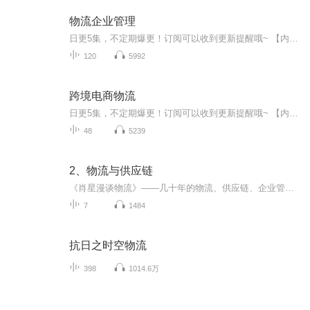
物流企业管理
日更5集，不定期爆更！订阅可以收到更新提醒哦~ 【内容简介】 本书以现代企业管理基本理论为框架，从物流和物流企业的基本概念开始，结合物流企业管理实践，综合介绍物流企业经营管理的全过程。主要阐述了物流与物流企业、物流企业管理基本原理、物流...
120
5992
跨境电商物流
日更5集，不定期爆更！订阅可以收到更新提醒哦~ 【内容简介】 本书内容全面、新颖，实战案例丰富，可以让读者对跨境电商物流有一个系统化的认知、了解和掌握。全书分为9章，包括跨境电商与国际物流概述、跨境电商物流系统、跨境电商物流模式、跨境电商...
48
5239
2、物流与供应链
《肖星漫谈物流》——几十年的物流、供应链、企业管理经验的总结很多对物流、供应链、企业管理有兴趣的政府领导、企业管理者，创业者，经济管理研究人员，在校的学生，都希望听到一线实操专家谈谈物流、供应链、企业运营管理。《肖星漫谈物流》系列讲座就...
7
1484
抗日之时空物流
398
1014.6万