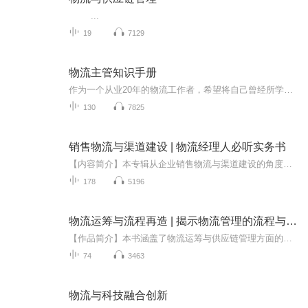
...
19
7129
物流主管知识手册
作为一个从业20年的物流工作者，希望将自己曾经所学所知识，所实践和积累的经验与同行和相关的职业人员分享，共同促进和提高社会和企业物流更加专业和高绩效的发展。本专题围绕物流七大功能及物流管理五大能力作为整体框架进行循序渐进，系统和详细的说明...
130
7825
销售物流与渠道建设 | 物流经理人必听实务书
【内容简介】本专辑从企业销售物流与渠道建设的角度，分析阐述了企业如何通过包装、送货、配送等一系列物流活动来实现销售，涉及到物流客户服务，销售策略控制以及销售物流选址战略，建立以客户为中心的外部商务平台等方面的内容。同时，在如何构造支持企...
178
5196
物流运筹与流程再造 | 揭示物流管理的流程与战略
【作品简介】本书涵盖了物流运筹与供应链管理方面的商业运作实例和基本原理，通过理论研究与实例分析相结合，向读者阐述了如何运用基于价值链的业务流程再造理论构建面向国际化的企业流程运作框架，同时展示了未来的商业物流与供应链管理在增强企业竞争力...
74
3463
物流与科技融合创新