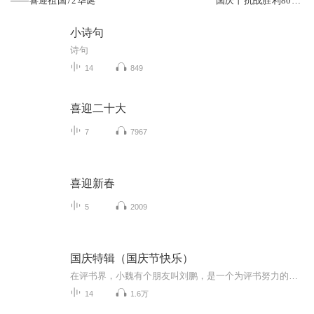
——喜迎祖国72华诞
国庆丨抗战胜利80周
年丨广播剧
小诗句
诗句
14
849
喜迎二十大
7
7967
喜迎新春
5
2009
国庆特辑（国庆节快乐）
在评书界，小魏有个朋友叫刘鹏，是一个为评书努力的小伙子。在2021年国庆期间，他想弄个特辑，便烦劳我给他录个爱国题材的评书小段儿。这种事情，不是特殊情况，小魏一般不会拒绝，也就给其录了一个《鲁迅踢鬼》，等他传完，我再传到我的专辑里。另外，小...
14
1.6万