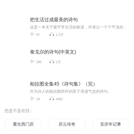
把生活过成最美的诗句
这是一本关于最平常生活的叙述，作者让一个个平淡的日子充满了诗意，这源于她有一腔对生活热忱的品性。坚持爱与善良的传播，让亲身着力的一切真善美都有所注脚，永远做一个在场的人，心存对自己生活的这个时代的热爱和赞美。凤竹轩茶社月儿慢慢读给你听。
97
1.3万
泰戈尔的诗句(中英文)
185
1万
柏拉图全集45《诗句集》（完）
作为诗人的柏拉图所作的富于浪漫气息的诗句。
19
3462
您是不是在找：
重生西门庆
庆云传奇
安庆年记事