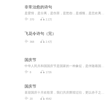
非常治愈的诗句
是爱情，是分离，是伤害，是愁怨，是感慨，是悲欢离合，是雨后天晴。
370
2.2万
飞花令诗句（完）
368
2.4万
国庆节
中华人民共和国国庆节是国家的一种象征，是伴随着国家的出现而出现的。让我们用诗歌朗诵歌颂祖国的繁荣富强，国泰民安。
8
1726
国庆节
喜迎国庆十月欢歌里，我们共庆辉煌过往，更以赤子之心，向未来书写滚烫的誓言——这盛世，值得我们以热爱相拥。
20
4542