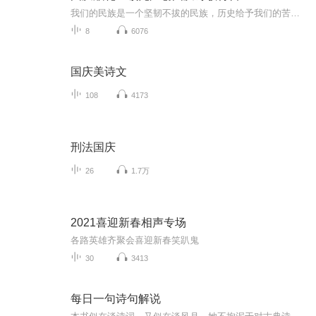
我们的民族是一个坚韧不拔的民族，历史给予我们的苦难都变成了闪着金光的勋章！我们的国家是一个龙腾虎跃的国家，那条巨龙正以不可阻挡之势崛起于神奇的东方！------------------------------------------------值此祖国70周年华诞之际，领先声创以诗歌向祖国献礼！用我们的声音、用我们的热血、用我们的灵魂诵读经典爱国篇章，歌颂我们的祖国！永远繁荣富强！
8
6076
国庆美诗文
108
4173
刑法国庆
26
1.7万
2021喜迎新春相声专场
各路英雄齐聚会喜迎新春笑趴鬼
30
3413
每日一句诗句解说