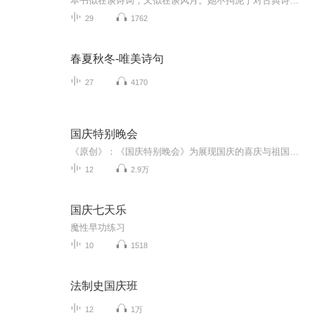
本书似在谈诗词，又似在谈风月。她不拘泥于对古典诗词字面的理解，也非传统意义上的简单赏析，而是一种风格独特、感情丰富的散文随笔。她用清丽、感性的笔调，配以优雅、飘逸的插图，描绘出一幕幕古典诗词背后唯美、动人的历史爱情画卷，引领读者倾听一段...
29
1762
春夏秋冬-唯美诗句
27
4170
国庆特别晚会
《原创》：《国庆特别晚会》为展现国庆的喜庆与祖国的深情我将以具体的场景切入从清晨升旗的庄严到街头巷尾的欢庆到历史与当下的交融，用优美的笔触传递对祖国的热爱与自豪！用诗歌和情感美文形式，歌颂祖国的繁荣富强，祝人民幸福安康！
12
2.9万
国庆七天乐
魔性早功练习
10
1518
法制史国庆班
12
1万