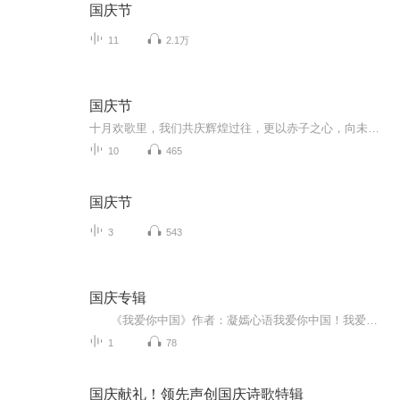
国庆节
11
2.1万
国庆节
十月欢歌里，我们共庆辉煌过往，更以赤子之心，向未来书写滚烫的誓言——这盛世，值得我们以热爱相拥。
10
465
国庆节
3
543
国庆专辑
《我爱你中国》作者：凝嫣心语我爱你中国！我爱你春天蓬勃的秧苗；我爱你秋日金黄的硕果。我爱你中国！我爱你青松气质，我爱你红梅品格！我爱你家乡的甜蔗好像乳汁滋润着我的心窝。我爱你中国，我要把最美的歌儿献给你，我的母亲我的祖国。我爱你中国，我爱...
1
78
国庆献礼！领先声创国庆诗歌特辑