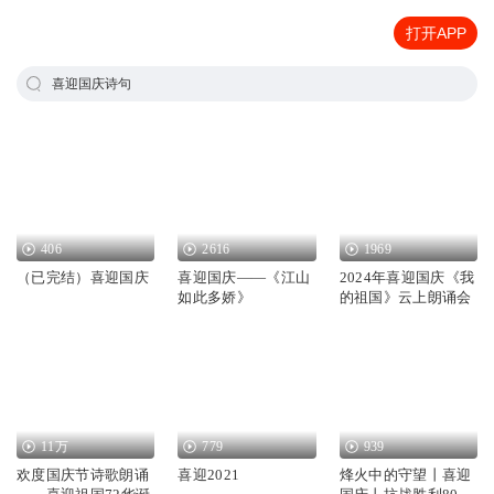
打开APP
喜迎国庆诗句
406
2616
1969
（已完结）喜迎国庆
喜迎国庆——《江山
2024年喜迎国庆《我
如此多娇》
的祖国》云上朗诵会
11万
779
939
欢度国庆节诗歌朗诵
喜迎2021
烽火中的守望丨喜迎