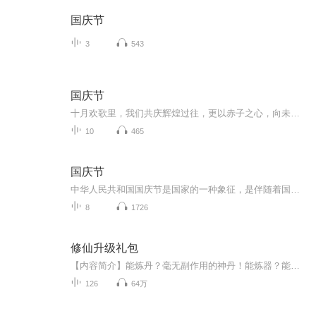
国庆节
3
543
国庆节
十月欢歌里，我们共庆辉煌过往，更以赤子之心，向未来书写滚烫的誓言——这盛世，值得我们以热爱相拥。
10
465
国庆节
中华人民共和国国庆节是国家的一种象征，是伴随着国家的出现而出现的。让我们用诗歌朗诵歌颂祖国的繁荣富强，国泰民安。
8
1726
修仙升级礼包
【内容简介】能炼丹？毫无副作用的神丹！能炼器？能升级到神器的东西！修为高？天雷都打不坏的身体！带着游戏系统开始修真生涯，一步一步迈向巅峰。下个网游便穿越，宅男修仙有攻略，法宝灵药礼包送，高手养成靠系统。【作者/主播简介】作者：空空的水杯，...
126
64万