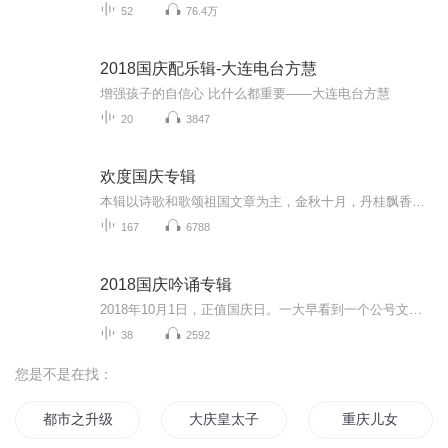
52
76.4万
2018国庆配乐辑-大连电台方慧
增强孩子的自信心 比什么都重要——大连电台方慧
20
3847
欢度国庆专辑
本辑以诗歌和歌颂祖国文章为主，金秋十月，丹桂飘香，在这个充满丰收喜悦的季节里，我们满怀激动和自豪，迎来了中华人民共和国76周年华诞。这不仅是一个庄重的纪念日，更是全体中华儿女共同欢庆的盛大的节日，承载着深厚的民族情感和历史意义.
167
6788
2018国庆吟诵专辑
2018年10月1日，正值国庆日。一大早看到一个公号文章，正是文天祥的《己卯十月一日至燕越五日罹狴犴有感而赋》。当然，彼十一非当今的十一。不过数字的巧合还是让人感触，今天拿来读一读，体味一番历史英杰的民族情怀，恰也当时。 根据诗题来看，这组诗是写于十月一日至十月五日之间，是文天祥被俘之后所作，这些诗作不仅有凛凛正气，更也能看的到他百端交集的复杂情感。另一首于右任先生的《望大陆》，微信公号有称《望乡》，一句“山之上国之殇”荡气回肠，一并兴起拿来读了一读。仓促间多有瑕疵...
38
2592
您是不是在找：
都市之升级礼包
大庆皇太子
重庆儿女