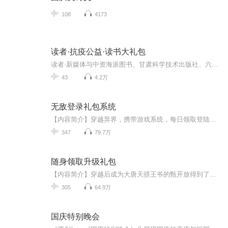
108
4173
读者·抗疫公益·读书大礼包
读者·新媒体与中资海派图书、甘肃科学技术出版社、六人行图书、东方出版社、360南瓜屋故事、博集天卷、湛庐文化、中信出版社（排名不分先后）优质内容提供方强强联合打造。 横跨历史经管、科学人文、亲子心理、个人成长、思维情商等十大主题近60期音频专题精讲；东方卫视主持人程雷、林海（按首字母排序）倾情荐读；读书就是最好的心理防疫！以书籍之力反焦虑，重建心灵力量，居家以读攻毒
43
4.2万
无敌登录礼包系统
【内容简介】穿越异界，携带游戏系统，每日领取登陆礼包。礼包有神兵宝甲、功法珍兽、经验丹等......连续登录，还有大奖赠送！七天礼包、一个月礼包、三个月礼包、半年礼包、一年礼包......在那些与主角有过节的人的眼里，他是个嗜血的凶横恶煞！【作者/主...
347
79.7万
随身领取升级礼包
【内容简介】穿越后成为大唐天骄王爷的甄开放得到了不知道哪位大神派送的新手大礼包和升级大礼包。自此以后，地球上少了个默默无闻的白领，斗仙大陆上多了一个拼命修炼，嚣张跋扈的天骄王唐瑾！文字版权方：阅文听书【作者/主播简介】作者：微笑向暖02，网...
305
64.9万
国庆特别晚会