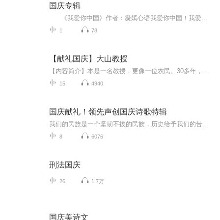
国庆专辑
《我爱你中国》作者：凝嫣心语我爱你中国！我爱你春天蓬勃的秧苗；我爱你秋日金黄的硕果。我爱你中国！我爱你青松气质，我爱你红梅品格！我爱你家乡的甜蔗好像乳汁滋润着我的心窝。我爱你中国，我要把最美的歌儿献给你，我的母亲我的祖国。我爱你中国，我爱...
1
78
【献礼国庆】大山教授
【内容简介】本是一名教授，更像一位农民。30多年，双脚踏遍深山，胸膛贴紧大地。 他把真正的论文，写满了原本贫瘠的太行山坡。一名共产党员，一个知识分子，要有效地、深层地服务社会，实现自身价值，仅有梦想和深情，是远远不够的！这，就是我们的国情！...
15
4940
国庆献礼！领先声创国庆诗歌特辑
我们的民族是一个坚韧不拔的民族，历史给予我们的苦难都变成了闪着金光的勋章！我们的国家是一个龙腾虎跃的国家，那条巨龙正以不可阻挡之势崛起于神奇的东方！------------------------------------------------值此祖国70周年华诞之际，领先声创以诗歌向祖国献礼！用我们的声音、用我们的热血、用我们的灵魂诵读经典爱国篇章，歌颂我们的祖国！永远繁荣富强！
8
6076
刑法国庆
26
1.7万
国庆美诗文