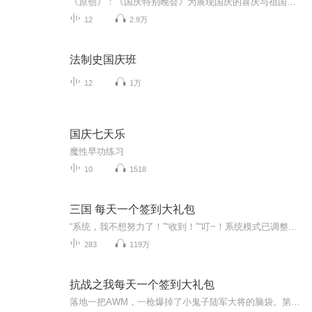
《原创》：《国庆特别晚会》为展现国庆的喜庆与祖国的深情我将以具体的场景切入从清晨升旗的庄严到街头巷尾的欢庆到历史与当下的交融，用优美的笔触传递对祖国的热爱与自豪！用诗歌和情感美文形式，歌颂祖国的繁荣富强，祝人民幸福安康！
12
2.9万
法制史国庆班
12
1万
国庆七天乐
魔性早功练习
10
1518
三国 每天一个签到大礼包
“系统，我不想努力了！”“收到！”“叮~！系统模式已调整，任务模式消除，签到模式加载成功！”“宿主每天只需要在指定地点签到，就能领取签到大礼包一份！”“第一天签到，获得....”“第一周签到，获得八千项家军！”“第*月签到，获得无双神将李存孝...
283
119万
抗战之我每天一个签到大礼包
落地一把AWM，一枪爆掉了小鬼子陆军大将的脑袋。第二枪打爆小鬼子的王八壳子！三发入魂，小鬼子的炮兵阵地炸了。呼叫人工轰炸区，小鬼子被成功灭队。至此以后，太行山下出现了一位神枪手，钢枪王，铁甲人，人形的怪兽，杀戮的代名词。小鬼子海陆军三军统帅：你们谁能杀得此人，我的位置便让给你们坐。下一秒，三军统帅被大菠萝打成了筛子！......李云龙哈哈大笑：你小子真特娘的是个天才...