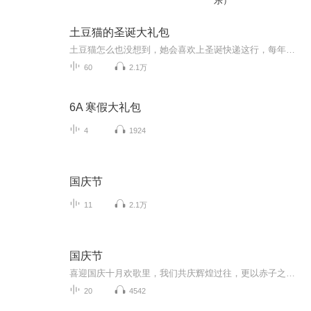
乐）
土豆猫的圣诞大礼包
土豆猫怎么也没想到，她会喜欢上圣诞快递这行，每年年末给小朋友们送礼物，都会有好些故事，一起来听吧~~听一个圣诞大礼包，获取一年爱的能量包哇~~ 让我们和土豆猫一起喵喵前行~~
60
2.1万
6A 寒假大礼包
4
1924
国庆节
11
2.1万
国庆节
喜迎国庆十月欢歌里，我们共庆辉煌过往，更以赤子之心，向未来书写滚烫的誓言——这盛世，值得我们以热爱相拥。
20
4542