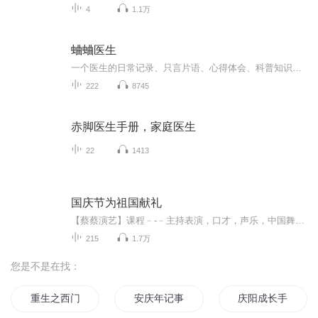
4
1.1万
蛐蛐医生
一个医生的日常记录、只言片语、心得体会、科普知识……个人记录地，没有章法地想到啥记啥…�
222
8745
赤脚医生手册，家庭医生
22
1413
国庆节为祖国献礼
【蔡蔡演艺】课程﹣-﹣主持表演，口才，声乐，中国舞，民族舞。独特的小舞台，专业的录音棚，每一位同学都能成为优秀的小明星。独特的教学模式，轻松上课，快乐学习！知名主持人，舞蹈家，高级教师任职授课！江南总校：河沟街42号三楼 18545856430江北分校...
215
1.7万
您是不是在找：
重生之西门庆
安庆年记事
庆阳成长手札