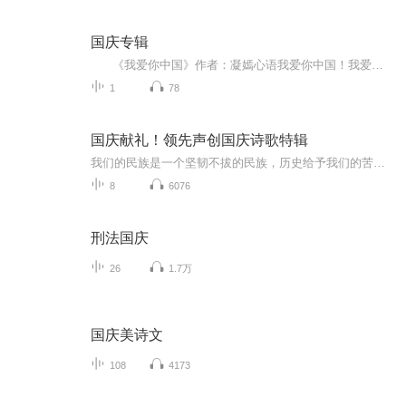
国庆专辑
《我爱你中国》作者：凝嫣心语我爱你中国！我爱你春天蓬勃的秧苗；我爱你秋日金黄的硕果。我爱你中国！我爱你青松气质，我爱你红梅品格！我爱你家乡的甜蔗好像乳汁滋润着我的心窝。我爱你中国，我要把最美的歌儿献给你，我的母亲我的祖国。我爱你中国，我爱...
1
78
国庆献礼！领先声创国庆诗歌特辑
我们的民族是一个坚韧不拔的民族，历史给予我们的苦难都变成了闪着金光的勋章！我们的国家是一个龙腾虎跃的国家，那条巨龙正以不可阻挡之势崛起于神奇的东方！------------------------------------------------值此祖国70周年华诞之际，领先声创以诗歌向祖国献礼！用我们的声音、用我们的热血、用我们的灵魂诵读经典爱国篇章，歌颂我们的祖国！永远繁荣富强！
8
6076
刑法国庆
26
1.7万
国庆美诗文
108
4173