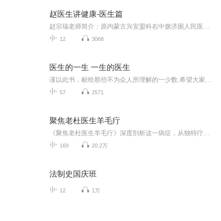
赵医生讲健康-医生篇
赵宗瑞老师简介：原内蒙古兴安盟科右中旗济困人民医院院长，担任院长12年，中国人权发展基金会特邀理事、内科主任医师，有三十多年临床经验，国家二级心理咨询师，心灵高级导师，青少年心灵健康高级导师、青少年网络心理导师、中华优秀传统文化践行者。本...
12
3068
医生的一生 一生的医生
谨以此书，献给那些不为众人所理解的一少数,希望大家能够了解他们生命中的欢乐与辛酸，灵魂深处的黑暗和光明。 【题记】 我们不是神，所以我们无法选择自己的出生。 我们不是神，但我们可以选择如何活着，以及如何死去。 【阅读指南——请咬文嚼字确认以下事项后，再翻阅正文】 一、以下人群禁止阅读 1．18岁以下未成年； 2．有任何程度抑郁症、忧郁症患者； 3．以各类电影和现实中的杀人狂为偶像以及以成为杀手为梦想者； 4．抱着理想...
57
2571
聚焦老杜医生羊毛疔
《聚焦老杜医生羊毛疔》深度剖析这一病症，从独特疗法到治愈实例，带你领略老杜医生的高超医术。 书中详细阐述羊毛疔的发病机制、症状表现，以及老杜医生经多年实践总结出的独家治疗手段。通过一个个真实鲜活的治愈案例，生动展现其治疗方法的显著疗效。无...
169
20.2万
法制史国庆班
12
1万