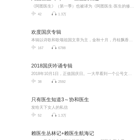
《阿图医生》（第一季）也被译为《阿图医生·医生的修炼》作者：阿图·葛文德，这位印度裔的美国外科医生出生于一个医生家庭，其父母都是印度到美国的移民，而他本人还是世界卫生组织（WHO）全球病患安全挑战项目负责人，克林顿、奥巴马两届美国民主党政府的医改顾问。医学世家的背景、WHO的经历、医改的反思，令阿图·葛文德多了些许医学伦理的情愫。《医生的修炼》是《阿图医生》三部曲中的第一部，在本书中，阿图只是个医学院初出茅庐的实习医生。从懵懂到成熟，从犹豫到自信，阿图和每一个初入外科的年轻医生一样，在磕磕绊绊中一路走来，最终达到西医外科医生所应具备的“狮心，鹰眼，女人手（lion’s heart, eagle’s eye and woman’s hand）。在这部中，阿图医生也抛出了几个发人深思的医学伦理问题。譬如：虽然我们每个人都希望在生病时获得最恰当妥善的治疗，然而不可否认的是，如同其他一切职业一样，医生也需要薪火传承，而不同于其他职业的是：医生的技艺是在实践中逐步精进的，也就是这个成长过程势必是要以在病人身上做练习为代价的，处置不当，产生医疗事故，甚至引发死亡都存在一定概率的，那么什么样的人群成为新手的试验场，什么样的人群只使用医生精湛的高年资医生，必将引发公平性和社会性的讨论。而第三个故事“隔烂的喉咙”正是这样一起急诊室内的新手事故，并且该故事被搬上了荧幕，成为“Monday Morning”中某集的剧情。而医生本身并非精确的机器，医生的生活境遇、喜怒哀乐、情绪状态等势必影响医疗的最终效果，第五个故事“堕落的医生”中，正是从医生的精神状态去讨论这个问题。医生本来就是高压力、高风险、作息不规律的职业，在这类人群中，心理状态的失衡在所难免，然而，一旦医生处于不良心理状态下，此时接受其病人可能面临着严峻的生命威胁。然而，医生又是了解心理的人群，不论是出于隐私考虑还是出于执业利益考虑，医生很难像普通人那样接受心理干预，因而，这个灰色地带是医疗界的集体噤声区。此外，本书中还讨论了其他颇值玩味的议题，譬如：“发病率与死亡病例讨论会”，简称为M&M，也是美剧Monday Morning的剧名双关语来源；医生的迷信“13、星期五、月圆夜”；无名之病（找不出实证的疼、妊娠恶阻）....通过这些故事和思索，为我们拨开外科医生的面纱，揭示出临床医生的精神发育历程。
42
1.3万
欢度国庆专辑
本辑以诗歌和歌颂祖国文章为主，金秋十月，丹桂飘香，在这个充满丰收喜悦的季节里，我们满怀激动和自豪，迎来了中华人民共和国76周年华诞。这不仅是一个庄重的纪念日，更是全体中华儿女共同欢庆的盛大的节日，承载着深厚的民族情感和历史意义.
167
6788
2018国庆吟诵专辑
2018年10月1日，正值国庆日。一大早看到一个公号文章，正是文天祥的《己卯十月一日至燕越五日罹狴犴有感而赋》。当然，彼十一非当今的十一。不过数字的巧合还是让人感触，今天拿来读一读，体味一番历史英杰的民族情怀，恰也当时。 根据诗题来看，这组诗是写于十月一日至十月五日之间，是文天祥被俘之后所作，这些诗作不仅有凛凛正气，更也能看的到他百端交集的复杂情感。另一首于右任先生的《望大陆》，微信公号有称《望乡》，一句“山之上国之殇”荡气回肠，一并兴起拿来读了一读。仓促间多有瑕疵...
38
2592
只有医生知道3～协和医生
发给天下女人的私信
52
1.3万
赖医生丛林记+赖医生航海记