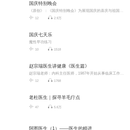
国庆特别晚会
《原创》：《国庆特别晚会》为展现国庆的喜庆与祖国的深情我将以具体的场景切入从清晨升旗的庄严到街头巷尾的欢庆到历史与当下的交融，用优美的笔触传递对祖国的热爱与自豪！用诗歌和情感美文形式，歌颂祖国的繁荣富强，祝人民幸福安康！
12
2.9万
国庆七天乐
魔性早功练习
10
1518
赵宗瑞医生讲健康《医生篇》
赵宗瑞老师：内科主任医师，1987年开始从事临床工作，曾任内科主任，副院长，院长等职。国家二级心理咨询师，国学养生导师，全民健康促进工程首席健康顾问。
12
1768
老杜医生｜探寻羊毛疔点
47
5.6万
阿图医生（1）——医生的精进