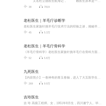
又名杜立德医生航海记， 赖医生原本是一个给人看病的医学博士，不过，他太喜爱动物了，家里到处是各种各样的动物。有一次，一个来看病的老太太一屁股就坐在了沙发里的刺猬身上，自那以后，赖医生的病人越来越少了。赖医生改当兽医以后，又因为大家生怕他的鳄鱼把自己家的动物吃掉，所以情况也越来越不美妙。就在这时，从非洲传来消息，那里的猴子正在遭受瘟疫。于是赖医生带上他的宝贝动物，从英国来到遥远的非洲丛林。自此，赖医生开始了一次又一次奇妙的历险……这是一本看似浅显却精妙无比的...
38
7819
老杜医生｜羊毛疔诊断学
老杜医生家族针挑羊毛疔技术疗法的经验之谈，揭秘羊毛疔治疗每一个技术细节！
45
5.3万
老杜医生｜羊毛疔骨科学
《羊毛疔骨科学》老杜医生家族针挑羊毛疔在骨科方面的经验之谈
52
5.8万
九死医生
【内容简介】一卷神奇的青玉卷轴，进入了大五医学生许卓的梦中，从此，他拥有了一种神奇的能力，也让他的医术逐步达到了一个旁人所不及的境界。 哪怕你死九次，他也能将你从阎王那里拉回来！ 名医名术，德艺双馨。【作者/主播】作者：行道迟，网络小说作家...
269
9.9万
吉玲医生
吉 玲 高级工程师。女，1951年8月生，四川遂宁人。毕业于山西医学院。现任职于北京松龄医药研究所，兼任中国老年学会、老年医学委员会常务委员、中国暨世界高血压联盟盟员。主要业绩：从事心血管内科工作近30年，先后在成都中医药大学学习中医药，在上海第...