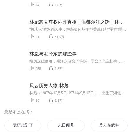
14
1.6万
林彪篡党夺权内幕真相｜温都尔汗之谜｜林彪九一三叛逃真相
“接班人”的双面人生：林彪如何从平型关战役的“军神”蜕变为鼓吹个人崇拜的野心家？书中首次披露其与毛泽东从“亲密无间”到决裂的22次关键对话，包括1970年庐山会议上“四个伟大”提法遭毛泽东痛批的隐秘细节。毛家湾的阴谋工厂：叶群操控的“选妃”闹...
21
41.6万
林彪与毛泽东的那些事
经历这些磨难，毛泽东改变了许多，学会了民主协商，学会了耐心说服。古田会议结束后，毛泽东收到了林彪写给他的一封新年贺信。在信中，林彪表示对现在红军的形势比较悲观。1971年9月13日,中国大陆发生了一件震惊世界的大事,就是林彪出逃,摔死在大沙漠中。...
258
1.8万
风云历史人物-林彪
林彪（1907年12月5日-1971年9月13日），出生于湖北黄冈林家大湾，军事家，原名林祚大，字阳春，号毓蓉；曾用名育容、育荣、尤勇、李进，1955年被授予元帅军衔。1923年6月加入中国社会主义青年团。1925年考入黄埔军校第四期，同年转入中国共产党。
98
2.9万
您是不是在找：
我穿越到了女频
末日阅凡
兵人在武林