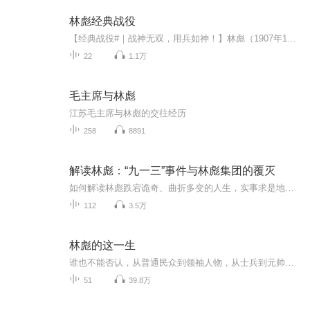
林彪经典战役
【经典战役#｜战神无双，用兵如神！】林彪（1907年12月5日－1971年9月13日），原名林祚大，字阳春，湖北黄冈人，中国共产党军事将领，曾在中国革命和建国初期担任重要职务。他是中国人民解放军的重要领导人之一，参与指挥了辽沈战役、平津战役等关键战役，...
22
1.1万
毛主席与林彪
江苏毛主席与林彪的交往经历
258
8891
解读林彪：“九一三”事件与林彪集团的覆灭
如何解读林彪跌宕诡奇、曲折多变的人生，实事求是地评价林彪的功过是非？从亲密到对抗，如何厘清毛泽东与林彪关系裂变的轨迹？《“571工程”纪要》是要“国富民强”，还是《狂人日记》、《我的奋斗》？海外学者发表的《古有窦娥，今有林彪》，其“林彪三冤...
112
3.5万
林彪的这一生
谁也不能否认，从普通民众到领袖人物，从士兵到元帅，从关内到关外，林彪曾经在中国革命战争的疆场上，指挥过千军万马，创造过神话般的业绩，但是，马克思列宁的辩证唯物主义告诉我们，世界上任何事物都在变化着，包括人在内，林彪就是例证。林彪的一生 ，...
51
39.8万