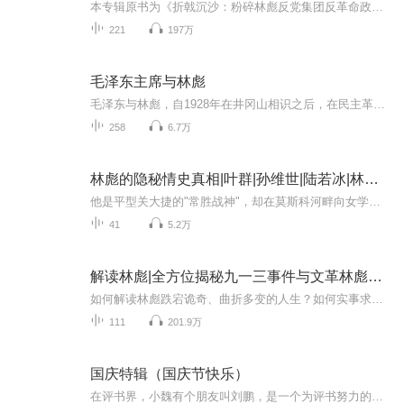
本专辑原书为《折戟沉沙：粉碎林彪反党集团反革命政变阴谋》吉林出版集团有限责任公司 ISBN: 978-7-5463-1794-6林彪在“文革”中，他与陈伯达、黄永胜等人结成了反革命集团，与江青反革命集团互相勾结，诬陷迫害党和国家领导人，阴谋夺取党和国家的最高权...
221
197万
毛泽东主席与林彪
毛泽东与林彪，自1928年在井冈山相识之后，在民主革命时期由师生到战友，密切合作是主流。但是，他们之间也有过许多这样那样的意见分歧。那么，俩人之间到底有哪些鲜为人知的历史交集？敬请收听本专辑。主播将精彩讲述那段历史。
258
6.7万
林彪的隐秘情史真相|叶群|孙维世|陆若冰|林彪晚年
他是平型关大捷的"常胜战神"，却在莫斯科河畔向女学生下跪求爱；他手握百万雄师横扫东北，却因一封未寄出的情书暴露致命软肋。莫斯科河畔的背叛：承诺"非你不娶"时，家中竟藏有苏联妻子与幼女叶群上位之谜：护士出身的她如何用"怀孕日记"逼走原配，半年闪...
41
5.2万
解读林彪|全方位揭秘九一三事件与文革林彪集团|毛泽东与林彪关系变化、党史档案
如何解读林彪跌宕诡奇、曲折多变的人生？如何实事求是地评价林彪的功过是非？十大元帅之一的战神林彪，为何一夜之间由“亲密战友和接班人”变成“死有余辜的叛徒卖国贼”？从亲密到对抗，如何厘清毛泽东与林彪关系裂变的轨迹？林彪集团的概念和内涵是什么...
111
201.9万
国庆特辑（国庆节快乐）
在评书界，小魏有个朋友叫刘鹏，是一个为评书努力的小伙子。在2021年国庆期间，他想弄个特辑，便烦劳我给他录个爱国题材的评书小段儿。这种事情，不是特殊情况，小魏一般不会拒绝，也就给其录了一个《鲁迅踢鬼》，等他传完，我再传到我的专辑里。另外，小...