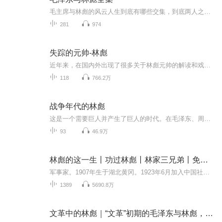
毛主席与林彪的风云人生到底有哪些交集，到底两人之间发生过怎样的事情。
281
974
失踪的元帅-林彪
近年来，在国内外出现了很多关于林彪元帅的解读和戏说，在这其中很多是利用群众的猎奇思想进行的别有用心的猜测和杜撰，本篇致力于去伪存真，答疑解惑，在抽丝剥茧中解读林彪在历史上的功过是非。全新系列人文历史内容，欢迎收听西游的阴谋：解读西游记未...
118
766.2万
战争年代的林彪
这是一个需要巨人并产生了巨人的时代。在毛泽东、周恩来、刘少奇这些响亮的名字之后，历史又慷慨无私地推出了令每个中国人都为之骄傲且为之惊讶的十大元帅。 朱德、彭德怀、刘伯承、叶剑英、徐向前、贺龙、陈毅、聂荣臻、罗荣恒、林彪,宛如当时支撑中国军...
93
46.9万
林彪的这一生丨功过林彪丨林家三兄弟丨免费专辑
军事家。1907年生于湖北黄冈。1923年6月加入中国社会主义青年团。1925年考入黄埔军校第四期，同年转入中国共产党。1926年10月毕业后国民革命军叶挺独立团任排长，参加了北伐战争。1927年8月参加南昌起义。起义军在广东潮汕地区失败后，随朱德、陈毅转战闽...
1389
5690.8万
文革中的林彪｜“文革”初期的毛泽东与林彪，林彪从接班人到叛逃真相｜叶群 江青四人帮