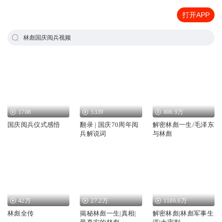
打开APP
林彪国庆阅兵视频
1708
5339
806.9万
国庆阅兵仪式感悟
翻录 | 国庆70周年阅
解密林彪一生/毛泽东
兵解说词
与林彪
42万
27.2万
1186.6万
林彪全传
揭秘林彪一生|真相|
解密林彪|林彪军事生