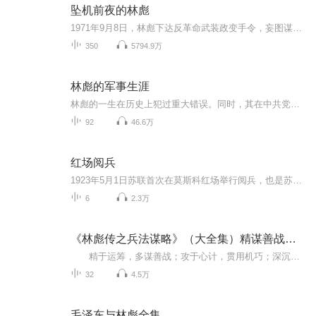
坠机前夜的林彪
1971年9月8日，林彪下达反革命武装政变手令，妄图谋害毛泽东。阴谋败露后，于9月13日乘飞机外逃，在蒙古人民共和国温都尔汗地区机毁身亡。1973年8月20日，中共中央决定开除其党籍。1981年1月25日被中华人民共和国最高人民法院特别法庭确认为林彪反革命集团...
350
5794.9万
林彪的军事生涯
林彪的一生在历史上犯过重大错误。同时，其在中共党史上曾经有过重大的贡献。土地革命时期，林彪以其聪明才智和卓越战功累迁排长、连长、营长、团长、纵队司令、军长，成长毛泽东、朱德麾下的著名战将，令国民党将领望而生畏，被誉为“战神”。 抗日战争...
92
46.6万
红场阅兵
1923年5月1日苏联首次在莫斯科红场举行阅兵，也是苏联首次5·1国际劳动节阅兵，1965年苏联第一次在5月9日胜利日进行阅兵，之后取代了劳动节阅兵式，也是现如今胜利日阅兵式的来源。并决定把阅兵的日期由原5·1国际劳动节改为卫国战争胜利日。5·1国际劳动...
6
2.3万
《林彪传之兵法谋略》（大全集）精谋善战的林彪
精于运筹，多谋善战；攻于心计，贯用机巧；深沉寡语，用心歹毒；残忍虚伪，阴险诡谲。 林彪（1907~1971），军事家，共和国元帅。1925年参加中国共产党。参加了南昌起义。在井冈山时期先后任营长、团长、军长、军团长等职。参加了红军长征。抗日战...
32
4.5万
毛泽东与林彪全集