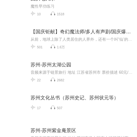
魔性早功练习
10
1518
【国庆钜献】奇幻魔法师/多人有声剧/国庆爆更七天乐
从前，地球上除了人类居住的人界外，还有一个叫“仙’的种族，居住在一个叫'地海”的异世界--也就是所谓的仙界。海内有三岛，上岛蓬菜，居神仙，中岛美蓉，居天仙，下岛源，居地仙。三岛中央，是考较群仙功力的场所--紫府。仙族族人考核升级，可以由地仙升...
501
1.6万
苏州-苏州太湖公园
音频来源于链景旅行 地址 江苏省苏州市 票价描述 60元/人 开放时间 9:00-16:30 乘车信息 暂无
22
2682
苏州文化丛书（苏州史记、苏州状元等）
17
507
苏州-苏州紫金庵景区