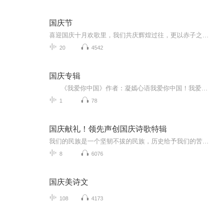
国庆节
喜迎国庆十月欢歌里，我们共庆辉煌过往，更以赤子之心，向未来书写滚烫的誓言——这盛世，值得我们以热爱相拥。
20
4542
国庆专辑
《我爱你中国》作者：凝嫣心语我爱你中国！我爱你春天蓬勃的秧苗；我爱你秋日金黄的硕果。我爱你中国！我爱你青松气质，我爱你红梅品格！我爱你家乡的甜蔗好像乳汁滋润着我的心窝。我爱你中国，我要把最美的歌儿献给你，我的母亲我的祖国。我爱你中国，我爱...
1
78
国庆献礼！领先声创国庆诗歌特辑
我们的民族是一个坚韧不拔的民族，历史给予我们的苦难都变成了闪着金光的勋章！我们的国家是一个龙腾虎跃的国家，那条巨龙正以不可阻挡之势崛起于神奇的东方！------------------------------------------------值此祖国70周年华诞之际，领先声创以诗歌向祖国献礼！用我们的声音、用我们的热血、用我们的灵魂诵读经典爱国篇章，歌颂我们的祖国！永远繁荣富强！
8
6076
国庆美诗文
108
4173