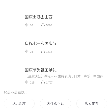
国庆出游去山西
10
5805
庆祝七一和国庆节
24
1818
国庆节为祖国献礼
【蔡蔡演艺】课程﹣-﹣主持表演，口才，声乐，中国舞，民族舞。独特的小舞台，专业的录音棚，每一位同学都能成为优秀的小明星。独特的教学模式，轻松上课，快乐学习！知名主持人，舞蹈家，高级教师任职授课！江南总校：河沟街42号三楼 18545856430江北分校...
215
1.7万
您是不是在找：
庆元纪年
为什么不让我苏
庆云传奇