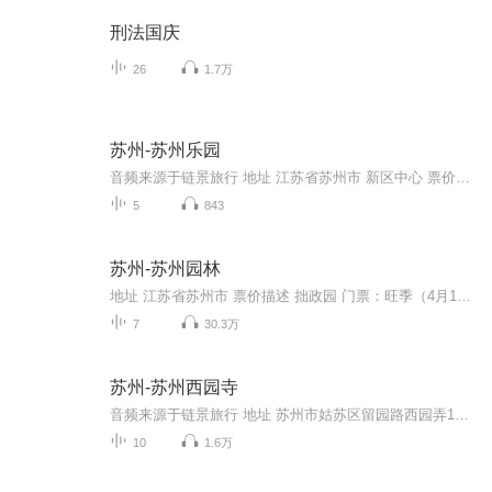
刑法国庆
26
1.7万
苏州-苏州乐园
音频来源于链景旅行 地址 江苏省苏州市 新区中心 票价描述 160 开放时间 9:00-5:00 乘车信息 交通信息：公交：欢乐世界公交车停靠站“客运西站”：302路 313路 324路 333路 42路 51路 300路“福记好世界”：2路 303路 304路 38路 游3 51路 68路 69路 89路...
5
843
苏州-苏州园林
地址 江苏省苏州市 票价描述 拙政园 门票：旺季（4月16日—10月30日）90元；淡季（10月31日—4月15日）70元。 开放时间：7：30－17：30 狮子林 门票：旺季（每年4月16日-10月30日）30元；淡季20元。70岁以上老人凭证免费，1.2以下儿童免费。 开放时间：09:...
7
30.3万
苏州-苏州西园寺
音频来源于链景旅行 地址 苏州市姑苏区留园路西园弄18号 票价描述 暂无 开放时间 夏天7:30-17:00，冬天8:00-17:00 乘车信息 暂无
10
1.6万