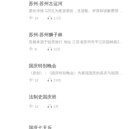
苏州-苏州古运河
票价详情 120元为夜游票价，含游船、评弹和讲解费用 适宜 四季皆宜 电话 暂无 简介 您好，很高兴认识您，我们现在要游览的是苏州古运河，它就像一条玉带环绕着美丽的苏州古城。苏州古运河，位于长江下游的太湖流域，它是京杭大运河的组成部分。我们沿着苏...
12
1.1万
苏州-苏州狮子林
音频来源于链景旅行 地址 江苏省苏州市平江区园林路23号 票价描述 旺季门票：40元/人次(4月、5月、7月、8月、9月、10月)淡季票价：30元/人次(1月、2月、3月、6月、11月、12月) 开放时间 03月1日-10月15日9:30-16:30，10月16日-次年2月底10:30-16:00 乘车信...
8
11万
国庆特别晚会
《原创》：《国庆特别晚会》为展现国庆的喜庆与祖国的深情我将以具体的场景切入从清晨升旗的庄严到街头巷尾的欢庆到历史与当下的交融，用优美的笔触传递对祖国的热爱与自豪！用诗歌和情感美文形式，歌颂祖国的繁荣富强，祝人民幸福安康！
12
2.9万
法制史国庆班
12
1万
国庆七天乐