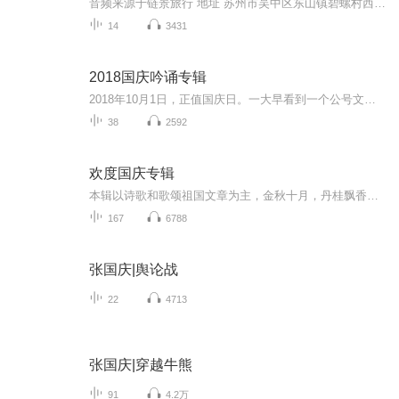
音频来源于链景旅行 地址 苏州市吴中区东山镇碧螺村西坞紫金庵内 票价描述 70岁以上老人凭证5折优惠，60岁以上老人7折优惠，1.2米以下儿童免费。导游费10元。 开放时间 8:00-17:00 乘车信息 在苏州市区乘502路、62路公交车到东山站下车即可，然后在东山乘...
14
3431
2018国庆吟诵专辑
2018年10月1日，正值国庆日。一大早看到一个公号文章，正是文天祥的《己卯十月一日至燕越五日罹狴犴有感而赋》。当然，彼十一非当今的十一。不过数字的巧合还是让人感触，今天拿来读一读，体味一番历史英杰的民族情怀，恰也当时。 根据诗题来看，这组诗是写于十月一日至十月五日之间，是文天祥被俘之后所作，这些诗作不仅有凛凛正气，更也能看的到他百端交集的复杂情感。另一首于右任先生的《望大陆》，微信公号有称《望乡》，一句“山之上国之殇”荡气回肠，一并兴起拿来读了一读。仓促间多有瑕疵...
38
2592
欢度国庆专辑
本辑以诗歌和歌颂祖国文章为主，金秋十月，丹桂飘香，在这个充满丰收喜悦的季节里，我们满怀激动和自豪，迎来了中华人民共和国76周年华诞。这不仅是一个庄重的纪念日，更是全体中华儿女共同欢庆的盛大的节日，承载着深厚的民族情感和历史意义.
167
6788
张国庆|舆论战
22
4713
张国庆|穿越牛熊
91
4.2万