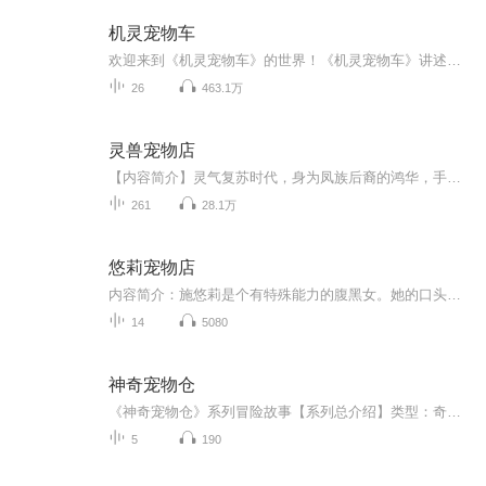
机灵宠物车
欢迎来到《机灵宠物车》的世界！《机灵宠物车》讲述的是一群小孩和他们的车型宠物在他们的家乡机灵镇一起冒险、玩耍、学习的有趣故事。故事的主人公是一个八岁男孩“小刚”和他的宠物车“阿宝”，阿宝是有狗狗的忠诚和热情个性且好动的拟人化宠物车！
26
463.1万
灵兽宠物店
【内容简介】灵气复苏时代，身为凤族后裔的鸿华，手握族内空间传承，本应就此踏上修行巅峰——然后她开起了宠物店。鸿华：“没有毛茸茸的人生和咸鱼有什么两样，有了毛茸茸，甘当咸鱼。毛茸茸是世间的宝物，比一只毛茸茸更棒的，那就是一屋子的毛茸茸……...
261
28.1万
悠莉宠物店
内容简介：施悠莉是个有特殊能力的腹黑女。她的口头禅是：“杀了你哦。”她带着她的宠物——一条青色的小蛇来到这个陌生的城市。转学进入著名的私立高中：金私立高中。悠莉独立经营着一家神秘宠物店，并用自己的完美演技骗过了所有人。得到了同学老师甚至校长的同情和鼓励。某天。她遇到了一只被主人抛弃的牧羊犬。终于暴露出了自己真正的生意——接受动物的愤怒，惩罚人类。愤怒，是她生存下去的食粮，为了得到这种独特的食物。她强迫自己活在黑暗之由。直到喜欢清扫大妈装扮的女班长、善良的孤儿院小孩、健忘的校草、视自己的宠物为珍宝的人们出现……悠莉的生活被彻底改变了，有时候。她恨不得让青蛇把这些乱七八糟的人类全都吃掉。但是有时候。却有些许幸福的感觉在心底蔓延。这样看来，随之而改变的，好像不止是她的生活而已。
14
5080
神奇宠物仓
《神奇宠物仓》系列冒险故事【系列总介绍】类型：奇幻冒险 + 科普知识 + 成长教育在城市的一条老街上，有一家不起眼的宠物店，店主是一位白胡子老爷爷。没人知道，这家宠物店里藏着一个天大的秘密 —— 后院的旧仓库里，有一个会发光的神奇宠物仓！这个宠...
5
190