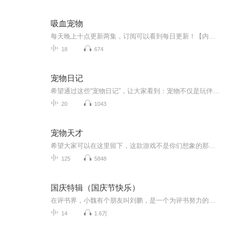
吸血宠物
每天晚上十点更新两集，订阅可以看到每日更新！【内容简介】我在雷的怀里醒来，不知道还可以在这个宽厚的胸怀里享受多久。不知道，是否还可以看到明天的太阳。雷像往常一样，在我的耳边吻了一下。帮我穿上带蕾丝花边的衣裙。他喜欢把我打扮成洋娃娃的样子...
18
674
宠物日记
希望通过这些“宠物日记”，让大家看到：宠物不仅是玩伴，更是家人。它们用短暂的一生，教会我们责任、耐心和被需要的感觉。也愿每一位打开这张专辑的人，都能在这些小日子里，找到属于自己的治愈与温暖。
20
1043
宠物天才
希望大家可以在这里留下，这款游戏不是你们想象的那样......
125
5848
国庆特辑（国庆节快乐）
在评书界，小魏有个朋友叫刘鹏，是一个为评书努力的小伙子。在2021年国庆期间，他想弄个特辑，便烦劳我给他录个爱国题材的评书小段儿。这种事情，不是特殊情况，小魏一般不会拒绝，也就给其录了一个《鲁迅踢鬼》，等他传完，我再传到我的专辑里。另外，小...
14
1.6万