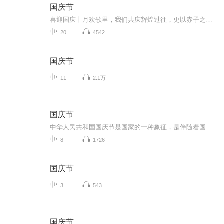
国庆节
喜迎国庆十月欢歌里，我们共庆辉煌过往，更以赤子之心，向未来书写滚烫的誓言——这盛世，值得我们以热爱相拥。
20
4542
国庆节
11
2.1万
国庆节
中华人民共和国国庆节是国家的一种象征，是伴随着国家的出现而出现的。让我们用诗歌朗诵歌颂祖国的繁荣富强，国泰民安。
8
1726
国庆节
3
543
国庆节