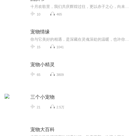
十月欢歌里，我们共庆辉煌过往，更以赤子之心，向未来书写滚烫的誓言——这盛世，值得我们以热爱相拥。
10
465
宠物情缘
你与它美好的相遇，是深藏在灵魂深处的温暖，也许你也在养宠物的路上痛并快乐着，一起分享萌宠故事，拥抱你与它的每一天，这里是你最喜欢的宠物情缘，我是幸福，一起来做一个快乐的铲屎官吧！投稿邮箱：mmnhhm @163.com
15
1041
宠物小精灵
65
3809
三个小宠物
21
2.5万
宠物大百科