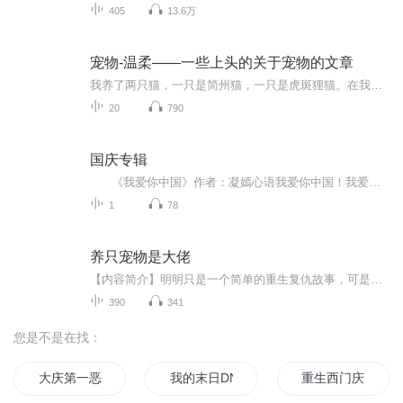
405
13.6万
宠物-温柔——一些上头的关于宠物的文章
我养了两只猫，一只是简州猫，一只是虎斑狸猫。在我看来，它们是我家的小客人，在它们看来，我是一个不称职的猫奴。然而，谁在乎呢，只要我们相处融洽就好了。我拙于文字，对那些记载了主人与爱宠间的爱恨情仇的文字有着天然的热爱，我想用声音为你分享这...
20
790
国庆专辑
《我爱你中国》作者：凝嫣心语我爱你中国！我爱你春天蓬勃的秧苗；我爱你秋日金黄的硕果。我爱你中国！我爱你青松气质，我爱你红梅品格！我爱你家乡的甜蔗好像乳汁滋润着我的心窝。我爱你中国，我要把最美的歌儿献给你，我的母亲我的祖国。我爱你中国，我爱...
1
78
养只宠物是大佬
【内容简介】明明只是一个简单的重生复仇故事，可是，新交的朋友是黑客界大佬，就连养的宠物都会说话…【作者/主播简介】作者：四胖喵主播：黄埔之声【购买须知】1、本作品为付费有声书，前95集为免费试听，购买成功后，即可收听，可下载重复收听。2、版权...
390
341
您是不是在找：
大庆第一恶
我的末日DNF系统
重生西门庆