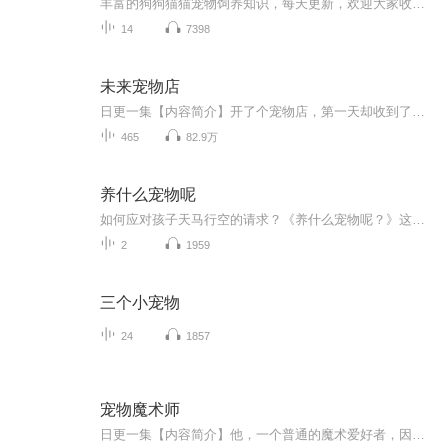
丰富的狗狗猫猫宠物饲养知识，每天更新，欢迎大家收听。笑话不会讲，没讲过哈哈
14
7398
未来宠物店
日更一集【内容简介】开了个宠物店，第一天却收到了只熊猫！这是什么鬼？救命，我不想坐牢啊！【作者/主播简介】作者：维斯特帕列，网络小说作家。主播：听听阁【购买须知】1、本作品为付费有声书，前100集为免费试听，购买成功后，即可收听，可下载重复收...
465
82.9万
养什么宠物呢
如何应对孩子天马行空的请求？《养什么宠物呢？》这本书会告诉你答案。故事从杰克提出要养一只宠物开始，向妈妈提出很多不切实际的想法，如大象、狮子、北极熊、长颈鹿、恐龙……然而妈妈都巧妙而智慧地回应了孩子不切实际的念头。当孩子向父母提出一些天...
2
1959
三个小宠物
24
1857
宠物魔术师
日更一集【内容简介】他，一个普通的魔术爱好者，因为一次校庆晚会的演出，成了学姐眼中神一般的存在！他，被一块从天而降的板砖砸中，原以为要就此告别这个世界，没想到，这板砖却为他带来了一万年后的世界。他就是宠物魔术师王一帆！平民出身，颜值一般...