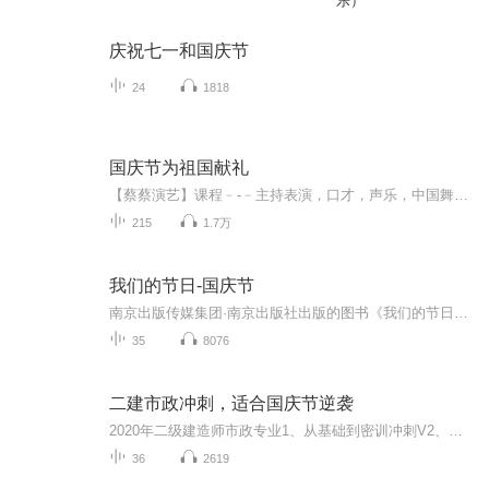
乐）
庆祝七一和国庆节
24
1818
国庆节为祖国献礼
【蔡蔡演艺】课程﹣-﹣主持表演，口才，声乐，中国舞，民族舞。独特的小舞台，专业的录音棚，每一位同学都能成为优秀的小明星。独特的教学模式，轻松上课，快乐学习！知名主持人，舞蹈家，高级教师任职授课！江南总校：河沟街42号三楼 18545856430江北分校...
215
1.7万
我们的节日-国庆节
南京出版传媒集团·南京出版社出版的图书《我们的节日》通过对中国节日文化和节日意义进行深度的挖掘，面向青少年群体构建独具特色的栏目内容，以此丰富春节、元宵节、清明节、端午节、七夕节、中秋节、重阳节等传统节日；六一节、教师节、国庆节等新兴节日的文化内涵和表现形式。促进青少年形成新的节日习俗，提升节日仪式感、认同感。音频作品由金陵朗读者联盟志愿者朗诵，南京音像出版社、金陵图书馆联合制作。
35
8076
二建市政冲刺，适合国庆节逆袭
2020年二级建造师市政专业1、从基础到密训冲刺V2、从精华课程到超压密押V3、0基础同步更新v4、持续更新到2020年考试V5、只要你跟着学让你一次稳拿证V6、渠道超压压题，超压三页纸等独家绝密压题!
36
2619