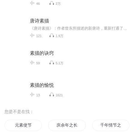
46
2万
唐诗素描
《唐诗素描》：作者曾东所描述的新唐诗，重新打通了一代人与唐代诗风的通道，既是对唐诗古典精神的忠实还原，又是对唐诗现代意义的发掘，是文学的再创造。
121
1.9万
素描的诀窍
59
5.1万
素描的愉悦
13
1621
您是不是在找：
元素使节
庆余年之长歌行
千年情节之三生三