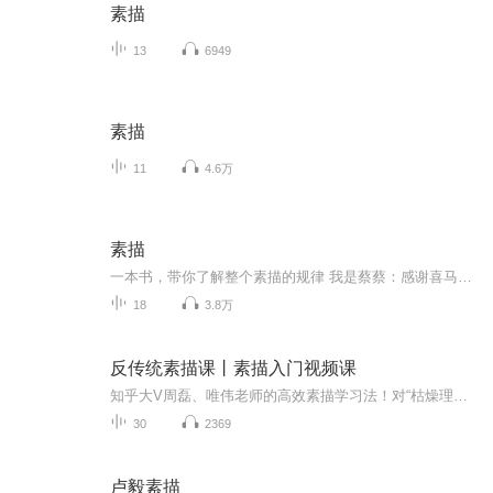
素描
13
6949
素描
11
4.6万
素描
一本书，带你了解整个素描的规律 我是蔡蔡：感谢喜马拉雅FM这个平台，我在这给大家讲解美术的知识，都是我在书里包括在平常画画中总结出的精华。 我的目的是不浪费大家的时间，给大家提供干货，让各位美术爱好者真正的了解并学习到真正的美术知识。 加入我们，帮助千万美术爱好者立梦是我们的目标，挖掘奥妙美术的根基是我们的义务。 以下是本书的导图内容：
18
3.8万
反传统素描课丨素描入门视频课
知乎大V周磊、唯伟老师的高效素描学习法！对“枯燥理论”“碎片知识”“无聊案例”说“不”！老师用多年的绘画及教学经验，将素描基础学习归纳为4大基本能力，带给大家一套听得懂、学得会的素描入门基本能力训练课！！
30
2369
卢毅素描