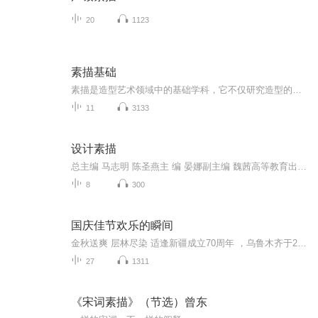
20
1123
素描基础
素描是造型艺术领域中的基础学科，它不仅研究造型的基本法则，而且研究艺术的规律和表现，对艺术家造型观念的形成和审美意识的培养起着重要的作用。免费获取全套的视频版课程等学习资源，请关注公Z号：南方囡。设计素描是在基础素描的基础上发展起来的，服...
11
3133
设计素描
总主编 马志明 陈圣燕主 编 晏娜副主编 魏茜高等教育出版社 北京
8
300
国庆佳节欢乐的瞬间
金秋送爽 层林尽染 适逢新疆成立70周年 ，乌鲁木齐于2025年9月23日迎来党中央和习大大带领的慰问团。新疆各族群众欢欣鼓舞，热烈欢迎。
27
1311
《宋词素描》（节选）曾东