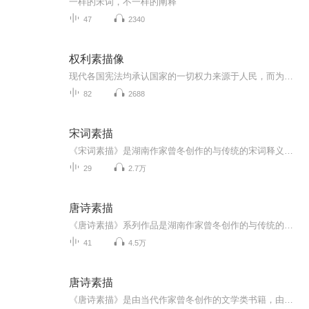
一样的宋词，不一样的阐释
47
2340
权利素描像
现代各国宪法均承认国家的一切权力来源于人民，而为官掌权者仅仅是根据民主的原则，由人民通过一定的方式产生、代表人民履行公务的人员。
82
2688
宋词素描
《宋词素描》是湖南作家曾冬创作的与传统的宋词释义完全不同的文本，它是《唐诗素描》的姊妹篇。作者以诗一样的语言，为我们展开了一幅辽阔而幽远的宋代画卷。这些文字或悠婉，或清新，或浪漫，或忧伤，让人唇齿留香，意犹未尽。每一篇都是一脉馨香，是承载是诠释，更是创作。它集想象、赏析等于一体，在令人眼花缭乱的读本中独树一帜。
29
2.7万
唐诗素描
《唐诗素描》系列作品是湖南作家曾冬创作的与传统的唐诗释义迥然不同的文本。这种全新的创作形式出现后，迅速风靡全国，全国数百家报纸、杂志、电台、电视台、出版社、中高考模拟试卷纷纷转载、改编、选录，并有30多篇被多个省市的《语文》教材选用;同时，...
41
4.5万
唐诗素描
《唐诗素描》是由当代作家曾冬创作的文学类书籍，由湖南文艺出版社出版。该书以独特的散文形式重新诠释经典唐诗，将古典诗歌的意境转化为现代文字，是一本兼具文学性、艺术性和普及性的创新作品。诗意再创作每篇围绕一首唐诗展开，作者通过细腻的描写和丰...