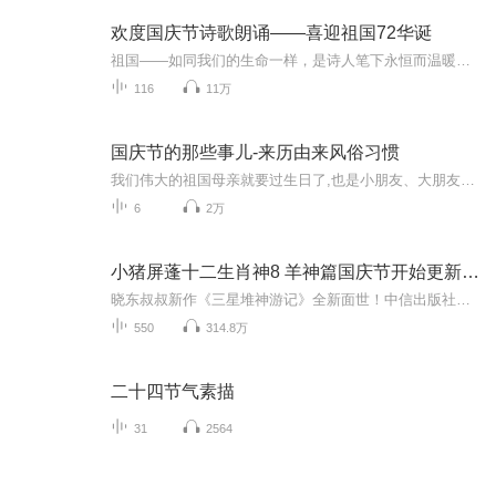
欢度国庆节诗歌朗诵——喜迎祖国72华诞
祖国——如同我们的生命一样，是诗人笔下永恒而温暖的主题。在祖国72周年华诞来临之际，特创建这个诗歌朗诵专辑，诵读经典爱国篇章，和大家一起歌颂祖国，向国庆的献礼！祝愿伟大的祖国繁荣富强，祝愿大家国庆节快乐，度过平安快乐的黄金周假期！
116
11万
国庆节的那些事儿-来历由来风俗习惯
我们伟大的祖国母亲就要过生日了,也是小朋友、大朋友们最喜欢的“国庆小长假”或说“黄金周”还有说”国庆7天乐”的，说法真是不一而足。那么“国庆节”是怎么来的？自古以来国庆节怎么庆贺？新中国国庆节的来历，以及新中国国庆节的庆贺方式又有哪些呢？ ...
6
2万
小猪屏蓬十二生肖神8 羊神篇国庆节开始更新啦！
晓东叔叔新作《三星堆神游记》全新面世！中信出版社出版！京东当当淘宝均有售！点蓝色字收听——《小猪屏蓬爆笑日记2024》《小猪屏蓬爆笑日记2》《小猪屏蓬爆笑日记1》让你笑得喘不上气！《我进故宫当富翁——小猪屏蓬故宫财商笔记》教你成为大富翁！《小...
550
314.8万
二十四节气素描
31
2564