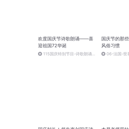
欢度国庆节诗歌朗诵——喜
国庆节的那些
迎祖国72华诞
风俗习惯
115国庆特别节目-诗歌朗诵-
06-法国-
中国梦
国庆节的那些