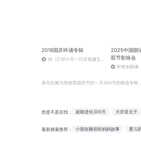
2018国庆吟诵专辑
2025中国
双节歌咏会
18《己卯十月一日至燕越五
日罹狴犴有感而赋》组律18首
宋维东朗诵
文天祥 自由吟诵
者：碑林路人
喜马拉雅为您推荐国庆节的一天300字的精选专辑
超能进化300天
大庆皇太子
您是不是在找：
那年那月那时节
庆云传奇
小朋友睡前听妈妈故事
婴儿
最新搜索推荐：
庆余年之长歌行
十字星十字