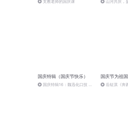
支教老师的国庆课
山河共庆，
国庆特辑（国庆节快乐）
国庆节为祖国
国庆特辑16：魏迅化口技 二
岳钲淇《奔
胡 东方红+一般唱法和原生态