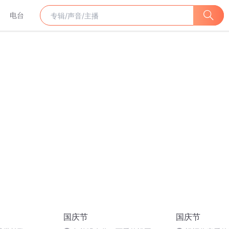
电台
国庆节
国庆节