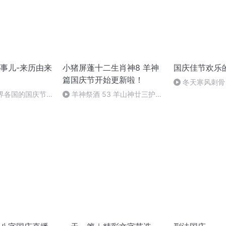
事儿-来历由来
小猪屏蓬十二生肖神8 羊神
国庆佳节欢乐
篇国庆节开始更新啦！
冬天寒风刺骨
暖的春天
世界各国的国庆节-
羊神祭酒 53 羊山神廿三护祭
事儿
坛 敬天地白泽做祭酒（4）