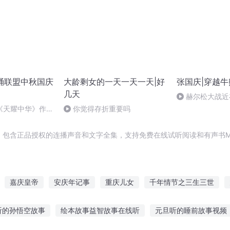
朗诵联盟中秋国庆
大龄剩女的一天一天一天|好
张国庆|穿越牛
几天
赫尔松大战近
突的关键之战，
《天耀中华》作
你觉得存折重要吗
，包含正品授权的连播声音和文字全集，支持免费在线试听阅读和有声书M
嘉庆皇帝
安庆年记事
重庆儿女
千年情节之三生三世
我的300英雄的无限之路
十二个情人节
300英雄之如日中天
听的孙悟空故事
绘本故事益智故事在线听
元旦听的睡前故事视频
路
穿越之大庆帝国
快斗与青子的情人节
最后一个情人节