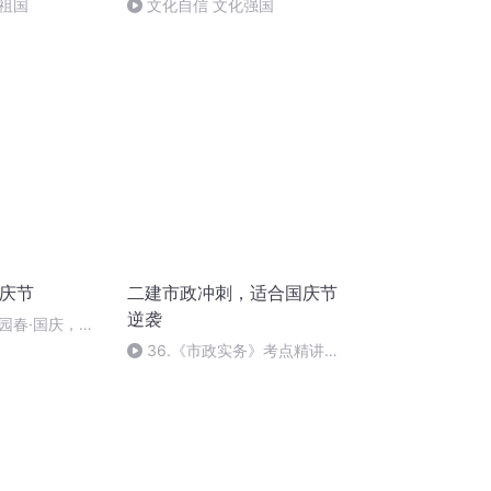
祖国
文化自信 文化强国
国庆节
二建市政冲刺，适合国庆节
逆袭
园春·国庆，朗
36.《市政实务》考点精讲第
36节课_2020926212025