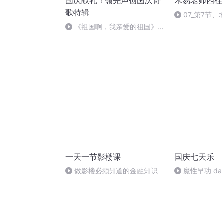
国庆献礼！领先声创国庆诗
木易老师四柱
歌特辑
07_第7节
《祖国啊，我亲爱的祖国》温
婉
一天一节影楼课
国庆七天乐
做影楼必须知道的金融知识
魔性早功 da