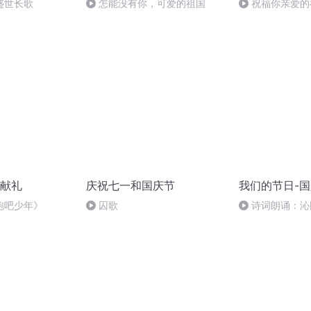
盛世长歌
怎能没有你，可爱的祖国
祝福你亲爱的
献礼
庆祝七一和国庆节
我们的节日-
跑吧少年》
囚歌
诗词朗诵：沁
读者：张继军