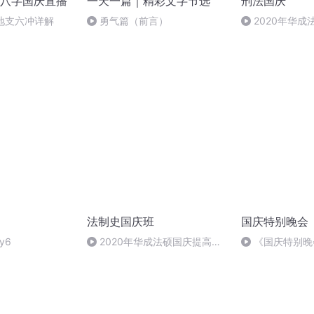
八字国庆直播
一天一篇｜精彩文字节选
刑法国庆
、地支六冲详解
勇气篇（前言）
2020年华
刑法陈 (26)
法制史国庆班
国庆特别晚会
y6
2020年华成法硕国庆提高班
《国庆特别晚
法制史马志冰 (12)