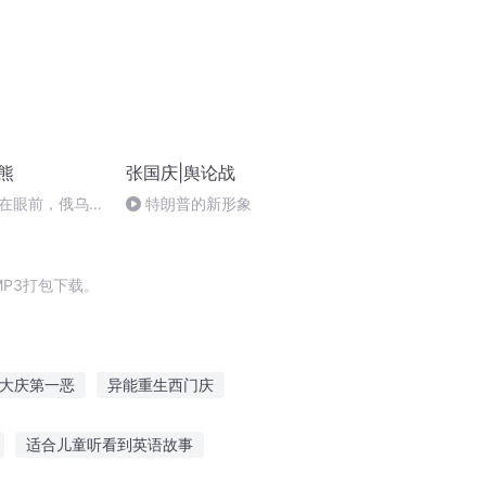
熊
张国庆|舆论战
在眼前，俄乌冲
特朗普的新形象
将会如何发展？
P3打包下载。
大庆第一恶
异能重生西门庆
300英雄之开始
重生西门庆
适合儿童听看到英语故事