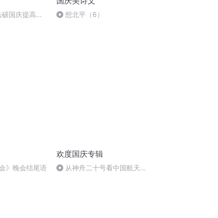
国庆美诗文
成法硕国庆提高班
想北平（6）
欢度国庆专辑
会》晚会结尾语
从神舟二十号看中国航天
的“隐形实力”