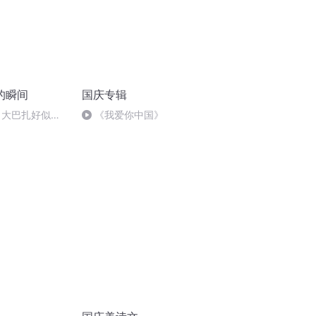
的瞬间
国庆专辑
 大巴扎好似温
《我爱你中国》