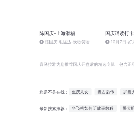
陈国庆-上海滑稽
国庆诵读打卡
陈国庆 毛猛达-欢歌笑语
10月7日-好
喜马拉雅为您推荐国庆开盘后的精选专辑，包含正
重庆儿女
盘古后传
罗盘
您是不是在找：
重生西门庆
盘龙之神龙
坐飞机如何听故事教程
警犬
最新搜索推荐：
普天同庆
大庆皇太子
书城这个软件怎么听故事
听