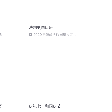
法制史国庆班
6
2020年华成法硕国庆提高班
法制史马志冰 (12)
西
庆祝七一和国庆节