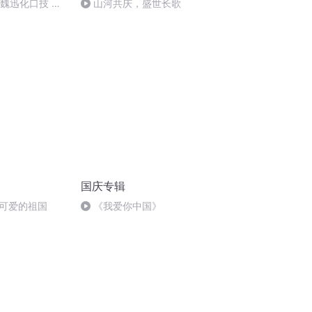
：魏迅化口技 二
山河共庆，盛世长歌
唱法和原生态
国庆专辑
可爱的祖国
《我爱你中国》