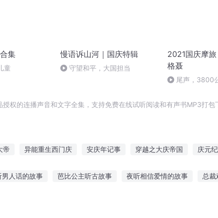
合集
慢语诉山河｜国庆特辑
2021国庆摩旅
格聂
儿童
守望和平，大国担当
尾声，380
品授权的连播声音和文字全集，支持免费在线试听阅读和有声书MP3打包
大帝
异能重生西门庆
安庆年记事
穿越之大庆帝国
庆元纪
嘉庆皇帝
庆阳成长手札
时光罗盘
大庆第一恶
万界盘之人
听男人话的故事
芭比公主听古故事
夜听相信爱情的故事
总裁
张充和讲故事
长时间听刑侦故事
如何讲故事给员工听
听鬼故