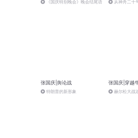
《国庆特别晚会》晚会结尾语
从神舟二十
的“隐形实力”
张国庆|舆论战
张国庆|穿越
特朗普的新形象
赫尔松大战
突的关键之战