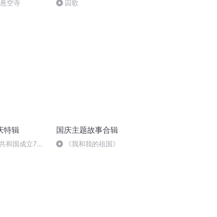
倒悬空寺
囚歌
庆特辑
国庆主题故事合辑
共和国成立73
《我和我的祖国》
场举行升国旗仪式