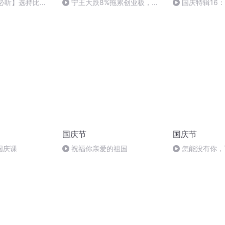
盘必听】选持比努
宁王大跌8%拖累创业板，市
国庆特辑16
场有顽强的一面，一迹象表明：
胡 东方红+一般
跌是好事
国庆节
国庆节
国庆课
祝福你亲爱的祖国
怎能没有你，