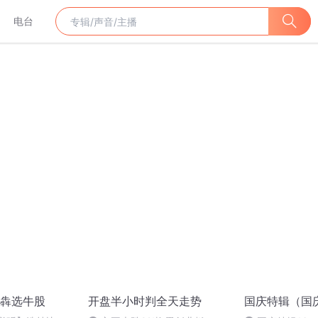
电台
犇选牛股
开盘半小时判全天走势
国庆特辑（国