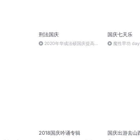
刑法国庆
国庆七天乐
）
2020年华成法硕国庆提高班
魔性早功 day
刑法陈 (26)
2018国庆吟诵专辑
国庆出游去山