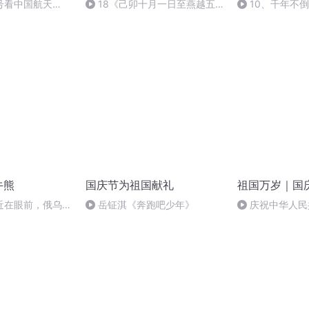
号看中国航天
18《己卯十月一日至燕越五
10、千年不
日罹狴犴有感而赋》组律18首
文天祥 自由吟诵
牛熊
国庆节为祖国献礼
祖国万岁｜国
近在眼前，俄乌冲
岳钲淇《奔跑吧少年》
庆祝中华人民
，将会如何发展？
周年 天安门广