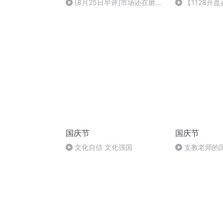
[8月25日早评]市场还在磨
【1128开
底，控制5成左右仓位择优低吸
力更重要
国庆节
国庆节
文化自信 文化强国
支教老师的