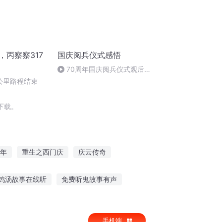
，丙察察317
国庆阅兵仪式感悟
70周年国庆阅兵仪式观后感
作者：卞雨祺 朗读者：卞雨祺
0公里路程结束
下载。
年
重生之西门庆
庆云传奇
皇
一人有庆
庆余年之长歌行
鸡汤故事在线听
免费听鬼故事有声
事有影响吗
原版饥荒故事在线听
手机端