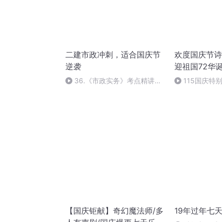
二建市政冲刺，适合国庆节
欢度国庆节诗
逆袭
迎祖国72华
36.《市政实务》考点精讲第
115国庆特
36节课_2020926212025
中国梦
【国庆钜献】奇幻魔法师/多
19年过年七