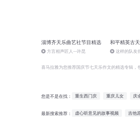
淄博齐天乐曲艺社节目精选
和平精英古天
方言相声匠人--许昆
这样的队友你
精英古天乐 #
乐
喜马拉雅为您推荐国庆节七天乐作文的精选专辑，
重生西门庆
重庆儿女
庆
您是不是在找：
千年情节之三生三世
大庆皇
虚心听意见的故事视频
吉他
最新搜索推荐：
庆阳成长手札
庆云传奇
听蒋龙的故事
农村恩爱故事