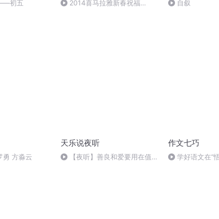
——初五
2014喜马拉雅新春祝福
自叙
（下）
天乐说夜听
作文七巧
罗勇 方淼云
【夜听】善良和爱要用在值得
学好语文在“悟
的人身上