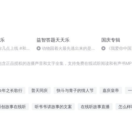
乐
益智答题天天乐
国庆专辑
几点上线 #和平
动物园着火最先逃出来的是哪
《我爱你中国
全皮肤代言人古天
种动物？
包含正品授权的连播声音和文字全集，支持免费在线试听阅读和有声书MP
余年之长歌行
普天同庆
快斗与青子的情人节
嘉庆皇帝
一
太子
异能重生西门庆
那年那月那时节
安庆年记事
作死的
原创故事在线听
听爷爷讲故事的文案
在线听故事直播
怎么样
庆元纪年
最后一个情人节
在线听
有哪些故事不用声音听
小玲纪实故事在线听
人为啥喜