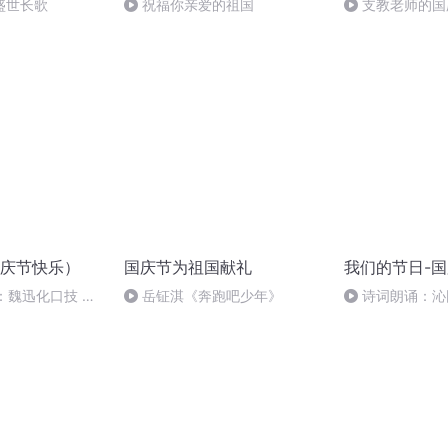
盛世长歌
祝福你亲爱的祖国
支教老师的国
庆节快乐）
国庆节为祖国献礼
我们的节日-
：魏迅化口技 二
岳钲淇《奔跑吧少年》
诗词朗诵：沁
般唱法和原生态
读者：张继军