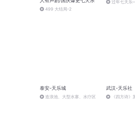
人有声剧/国庆爆更七天乐
过年七天乐
499 大结局-2
泰安-天乐城
武汉-天乐社
造浪池、大型水寨、水疗区
《四方诗》