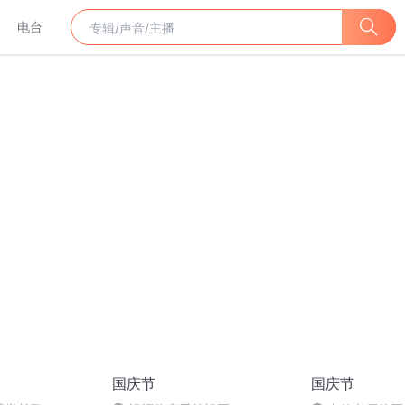
电台
国庆节
国庆节