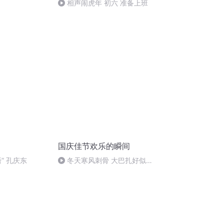
相声闹虎年 初六 准备上班
国庆佳节欢乐的瞬间
” 孔庆东
冬天寒风刺骨 大巴扎好似温
暖的春天