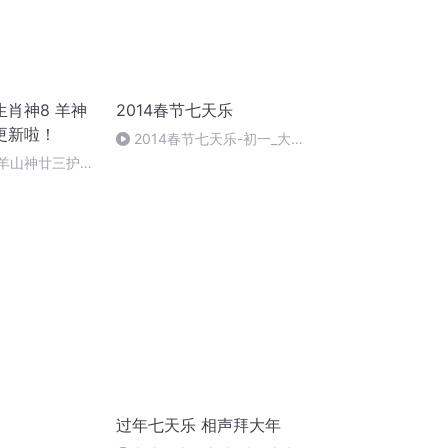
肖神8 羊神
2014春节七天乐
更新啦！
2014春节七天乐-初一_大拜
年
 羊山神廿三护祭
祭酒（4）
过年七天乐 相声拜大年