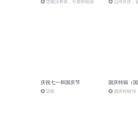
怎能没有你，可爱的祖国
山河共庆，
庆祝七一和国庆节
国庆特辑（国
囚歌
国庆特辑16
胡 东方红+一