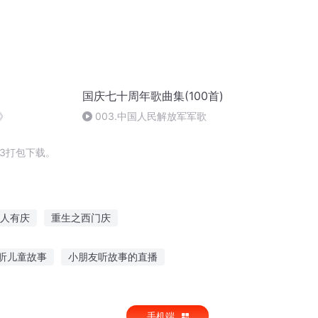
国庆七十周年歌曲集(100首)
》
003.中国人民解放军军歌
3打包下载。
人有庆
重生之西门庆
节奏
穿越之大庆帝国
十二个情人节
听儿童故事
小朋友听故事的直播
欢听故事
文明宝贝故事在线听
手机端