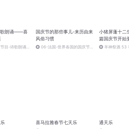
歌朗诵——喜
国庆节的那些事儿-来历由来
小猪屏蓬十二生
诞
风俗习惯
篇国庆节开始
别节目-诗歌朗诵-
06-法国-世界各国的国庆节-
羊神祭酒 53
国庆节的那些事儿
坛 敬天地白泽做
天乐
喜马拉雅春节七天乐
通天乐