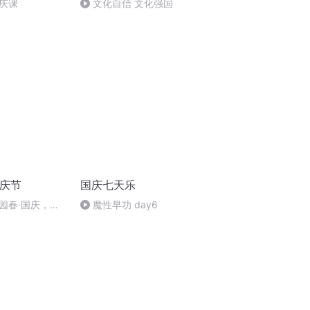
庆课
文化自信 文化强国
国庆节
国庆七天乐
园春·国庆，朗
魔性早功 day6