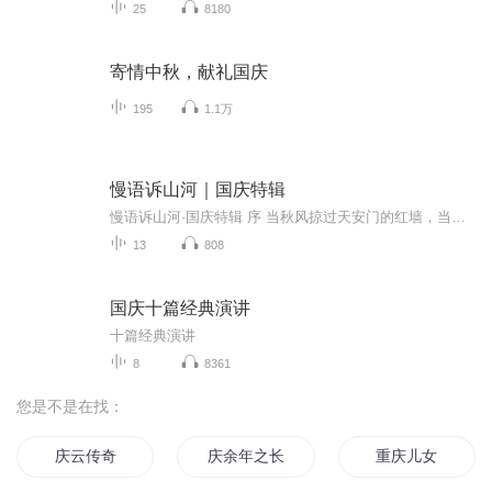
25
8180
寄情中秋，献礼国庆
195
1.1万
慢语诉山河｜国庆特辑
慢语诉山河·国庆特辑 序 当秋风掠过天安门的红墙，当桂香漫过万里长江的碧波，我总愿慢下脚步，以声为笔，轻轻描摹这山河的模样。 不必追赶喧嚣的潮，也无需堆砌华丽的词——这一辑里，每一段朗诵都是心底的低语：是对着塞北草原的星子说“国泰”，是向着...
13
808
国庆十篇经典演讲
十篇经典演讲
8
8361
您是不是在找：
庆云传奇
庆余年之长歌行
重庆儿女