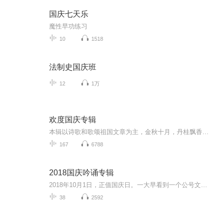
国庆七天乐
魔性早功练习
10
1518
法制史国庆班
12
1万
欢度国庆专辑
本辑以诗歌和歌颂祖国文章为主，金秋十月，丹桂飘香，在这个充满丰收喜悦的季节里，我们满怀激动和自豪，迎来了中华人民共和国76周年华诞。这不仅是一个庄重的纪念日，更是全体中华儿女共同欢庆的盛大的节日，承载着深厚的民族情感和历史意义.
167
6788
2018国庆吟诵专辑
2018年10月1日，正值国庆日。一大早看到一个公号文章，正是文天祥的《己卯十月一日至燕越五日罹狴犴有感而赋》。当然，彼十一非当今的十一。不过数字的巧合还是让人感触，今天拿来读一读，体味一番历史英杰的民族情怀，恰也当时。 根据诗题来看，这组诗是写于十月一日至十月五日之间，是文天祥被俘之后所作，这些诗作不仅有凛凛正气，更也能看的到他百端交集的复杂情感。另一首于右任先生的《望大陆》，微信公号有称《望乡》，一句“山之上国之殇”荡气回肠，一并兴起拿来读了一读。仓促间多有瑕疵...
38
2592