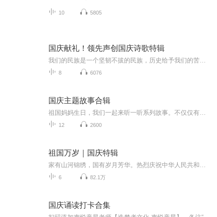
10
5805
国庆献礼！领先声创国庆诗歌特辑
我们的民族是一个坚韧不拔的民族，历史给予我们的苦难都变成了闪着金光的勋章！我们的国家是一个龙腾虎跃的国家，那条巨龙正以不可阻挡之势崛起于神奇的东方！------------------------------------------------值此祖国70周年华诞之际，领先声创以诗歌向祖国献礼！用我们的声音、用我们的热血、用我们的灵魂诵读经典爱国篇章，歌颂我们的祖国！永远繁荣富强！
8
6076
国庆主题故事合辑
祖国妈妈生日，我们一起来听一听系列故事。不仅仅有《我的祖国》，还有红军故事，也有关于战争的故事，让大家体会到和平年代的不易。
12
2600
祖国万岁｜国庆特辑
家有山河锦绣，国有岁月芳华。热烈庆祝中华人民共和国成立73周年！
6
82.1万
国庆诵读打卡合集