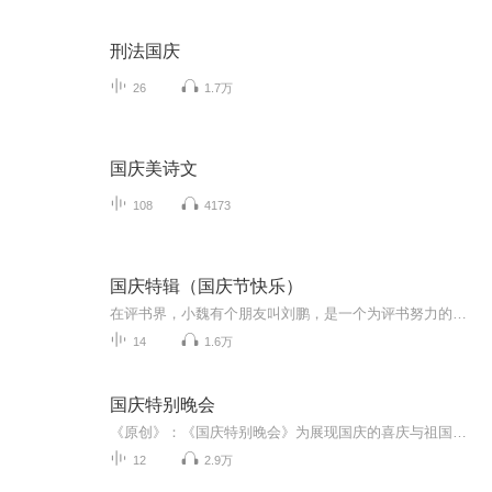
刑法国庆
26
1.7万
国庆美诗文
108
4173
国庆特辑（国庆节快乐）
在评书界，小魏有个朋友叫刘鹏，是一个为评书努力的小伙子。在2021年国庆期间，他想弄个特辑，便烦劳我给他录个爱国题材的评书小段儿。这种事情，不是特殊情况，小魏一般不会拒绝，也就给其录了一个《鲁迅踢鬼》，等他传完，我再传到我的专辑里。另外，小...
14
1.6万
国庆特别晚会
《原创》：《国庆特别晚会》为展现国庆的喜庆与祖国的深情我将以具体的场景切入从清晨升旗的庄严到街头巷尾的欢庆到历史与当下的交融，用优美的笔触传递对祖国的热爱与自豪！用诗歌和情感美文形式，歌颂祖国的繁荣富强，祝人民幸福安康！
12
2.9万