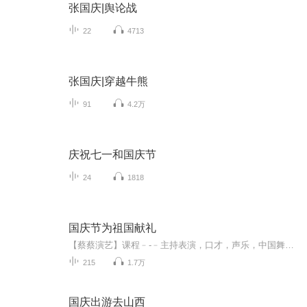
张国庆|舆论战
22
4713
张国庆|穿越牛熊
91
4.2万
庆祝七一和国庆节
24
1818
国庆节为祖国献礼
【蔡蔡演艺】课程﹣-﹣主持表演，口才，声乐，中国舞，民族舞。独特的小舞台，专业的录音棚，每一位同学都能成为优秀的小明星。独特的教学模式，轻松上课，快乐学习！知名主持人，舞蹈家，高级教师任职授课！江南总校：河沟街42号三楼 18545856430江北分校...
215
1.7万
国庆出游去山西