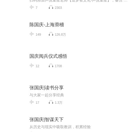
扫码添加声悦童星老师【造梦者文化-声悦童星】，备注“诵读打卡”报名，已添加好友的，直接发送“诵读打卡”报名，报名成功后进入社群。
7
2303
陈国庆-上海滑稽
149
126.8万
国庆阅兵仪式感悟
12
1708
张国庆|读书分享
与大家一起分享经典
17
1.3万
张国庆|智谋天下
从历史与现实中吸取教训，积累经验