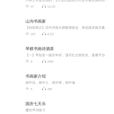
只有艺术是永恒的，它们以沉默的方式宣示着自身的话语权，嘲笑正帝王的无上权威。 故宫的风花雪月、万种风情，都寄托在上面，使这座生锈的帝王宫殿有了生命的气息。
47
13.1万
山沟书画家
【内容简介】历代书画大师教课授业，身负国术振兴重任。笔法千古不易，失传至今，神人九势重现。山沟无名小辈化身书画大师的传奇人生，将由我来亲自书写！文字版权方：阅文听书【作者/主播简介】作者：忘三川，网络小说作家。主播：晓声点文化传媒【购买须...
207
8.2万
琴棋书画诗酒茶
【一】琴知音一曲百年经，荡尽红尘留世名。落雁平沙歌士志，鱼樵山水问心宁。轻弹旋律三分醉，揉断琴弦几处醒？...
8
2359
书画家介绍
画中话，画中人，画中情，画中魂
5
289
国庆七天乐
魔性早功练习