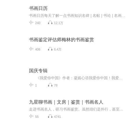
书画日历
书画日历每天了解一点书画知识名碑 | 名帖 | 书论 | 名画内容：每天介绍一个经典碑帖或画作。特色：1. 书法专业编辑甄选经典碑帖、名画及相关点评。2. 选用高清、专业图片，可欣赏收藏。3. 同时配有音频讲解，方便您解放双手，随时收听。还可以了解那些经...
240
12.1万
书画鉴定评估师梅林的书画鉴赏
406
6.4万
国庆专辑
《我爱你中国》作者：凝嫣心语我爱你中国！我爱你春天蓬勃的秧苗；我爱你秋日金黄的硕果。我爱你中国！我爱你青松气质，我爱你红梅品格！我爱你家乡的甜蔗好像乳汁滋润着我的心窝。我爱你中国，我要把最美的歌儿献给你，我的母亲我的祖国。我爱你中国，我爱...
1
78
九星聊书画｜文房｜鉴赏｜书画名人
走进书画名人，研习书画鉴赏。虽然咱们是外行，甚至是零基础也不怕，了解一些人，一些风格，一些鉴赏语句，也能"装"的像内行。这样长期浸润，逐渐有一天别人说你真内行！
55
4741