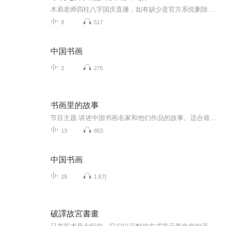
木易老师四柱八字国庆直播，如有缺少是官方系统删除，后期发现会补上，记得收藏关注
8
517
中国书画
2
275
书画里的故事
节目主题:讲述中国书画名家和他们作品的故事。适合谁听:老少皆宜，想增长见识，喜欢书画的人都可以。内容重点:从古至今一步步梳理，将大家耳熟能详的书画作品和作者讲述出来，让听众更深入的了解中国书画在发展过程中的故事，更多的认识国宝级的艺术品。更...
13
853
中国书画
28
1.8万
破譯故宮書畫