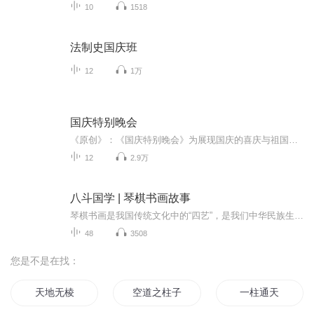
10
1518
法制史国庆班
12
1万
国庆特别晚会
《原创》：《国庆特别晚会》为展现国庆的喜庆与祖国的深情我将以具体的场景切入从清晨升旗的庄严到街头巷尾的欢庆到历史与当下的交融，用优美的笔触传递对祖国的热爱与自豪！用诗歌和情感美文形式，歌颂祖国的繁荣富强，祝人民幸福安康！
12
2.9万
八斗国学 | 琴棋书画故事
琴棋书画是我国传统文化中的“四艺”，是我们中华民族生活态度和生活艺术的集中体现。从小故事切入，可以折射与反映出艺术、文化、政治、历史等多个角度，生动地展示中华传统文化的灿烂。《琴棋书画故事》系列音频由专业的配音老师配音，再辅以优美的音乐，让同学们在泠泠的琴音中学习古人的智慧与旷达的胸襟。引领孩子们站在不同的角度看待艺术，培养孩子们的艺术修养。...
48
3508
您是不是在找：
天地无棱
空道之柱子
一柱通天