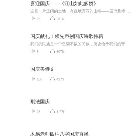
喜迎国庆——《江山如此多娇》
这是一片辽阔的土地，有巍峨秀丽的山峰——层峦叠嶂 ；这是一片广袤的土地，有奔流不息的江河——百折不回 ；这是一片富饶的土地，有波涛澎湃的大海——深邃无垠； 这是一片神奇的土地，千年运河、万里长城 。江山如此多娇，文明如此灿烂！这是我的祖国，瞰祖国大好河山，品中华人文之美！
16
2616
国庆献礼！领先声创国庆诗歌特辑
我们的民族是一个坚韧不拔的民族，历史给予我们的苦难都变成了闪着金光的勋章！我们的国家是一个龙腾虎跃的国家，那条巨龙正以不可阻挡之势崛起于神奇的东方！------------------------------------------------值此祖国70周年华诞之际，领先声创以诗歌向祖国献礼！用我们的声音、用我们的热血、用我们的灵魂诵读经典爱国篇章，歌颂我们的祖国！永远繁荣富强！
8
6076
国庆美诗文
108
4173
刑法国庆
26
1.7万
木易老师四柱八字国庆直播