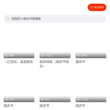
打开APP
迎国庆八棱柱书画展板
406
1.6万
4542
（已完结）喜迎国庆
国庆特辑（国庆节快
国庆节
乐）
543
465
2.1万
国庆节
国庆节
国庆节