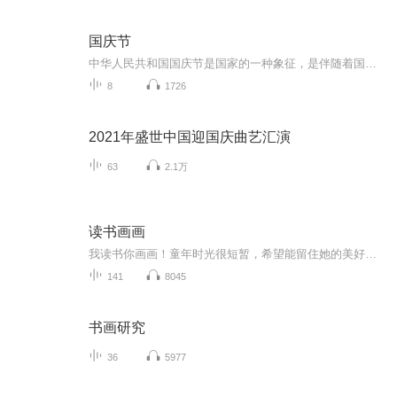
国庆节
中华人民共和国国庆节是国家的一种象征，是伴随着国家的出现而出现的。让我们用诗歌朗诵歌颂祖国的繁荣富强，国泰民安。
8
1726
2021年盛世中国迎国庆曲艺汇演
63
2.1万
读书画画
我读书你画画！童年时光很短暂，希望能留住她的美好！每天读一读，每天学一学，每天画一画，每天进步一点点！
141
8045
书画研究
36
5977