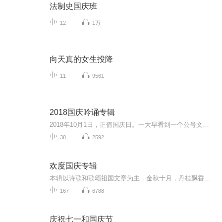
法制史国庆班
12
1万
向天真的女生投降
11
9561
2018国庆吟诵专辑
2018年10月1日，正值国庆日。一大早看到一个公号文章，正是文天祥的《己卯十月一日至燕越五日罹狴犴有感而赋》。当然，彼十一非当今的十一。不过数字的巧合还是让人感触，今天拿来读一读，体味一番历史英杰的民族情怀，恰也当时。 根据诗题来看，这组诗是写于十月一日至十月五日之间，是文天祥被俘之后所作，这些诗作不仅有凛凛正气，更也能看的到他百端交集的复杂情感。另一首于右任先生的《望大陆》，微信公号有称《望乡》，一句“山之上国之殇”荡气回肠，一并兴起拿来读了一读。仓促间多有瑕疵...
38
2592
欢度国庆专辑
本辑以诗歌和歌颂祖国文章为主，金秋十月，丹桂飘香，在这个充满丰收喜悦的季节里，我们满怀激动和自豪，迎来了中华人民共和国76周年华诞。这不仅是一个庄重的纪念日，更是全体中华儿女共同欢庆的盛大的节日，承载着深厚的民族情感和历史意义.
167
6788
庆祝七一和国庆节