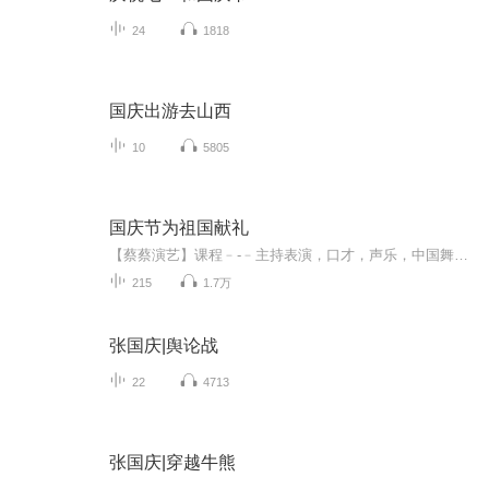
24
1818
国庆出游去山西
10
5805
国庆节为祖国献礼
【蔡蔡演艺】课程﹣-﹣主持表演，口才，声乐，中国舞，民族舞。独特的小舞台，专业的录音棚，每一位同学都能成为优秀的小明星。独特的教学模式，轻松上课，快乐学习！知名主持人，舞蹈家，高级教师任职授课！江南总校：河沟街42号三楼 18545856430江北分校...
215
1.7万
张国庆|舆论战
22
4713
张国庆|穿越牛熊