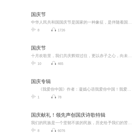
国庆节
中华人民共和国国庆节是国家的一种象征，是伴随着国家的出现而出现的。让我们用诗歌朗诵歌颂祖国的繁荣富强，国泰民安。
8
1726
国庆节
十月欢歌里，我们共庆辉煌过往，更以赤子之心，向未来书写滚烫的誓言——这盛世，值得我们以热爱相拥。
10
465
国庆专辑
《我爱你中国》作者：凝嫣心语我爱你中国！我爱你春天蓬勃的秧苗；我爱你秋日金黄的硕果。我爱你中国！我爱你青松气质，我爱你红梅品格！我爱你家乡的甜蔗好像乳汁滋润着我的心窝。我爱你中国，我要把最美的歌儿献给你，我的母亲我的祖国。我爱你中国，我爱...
1
78
国庆献礼！领先声创国庆诗歌特辑
我们的民族是一个坚韧不拔的民族，历史给予我们的苦难都变成了闪着金光的勋章！我们的国家是一个龙腾虎跃的国家，那条巨龙正以不可阻挡之势崛起于神奇的东方！------------------------------------------------值此祖国70周年华诞之际，领先声创以诗歌向祖国献礼！用我们的声音、用我们的热血、用我们的灵魂诵读经典爱国篇章，歌颂我们的祖国！永远繁荣富强！
8
6076