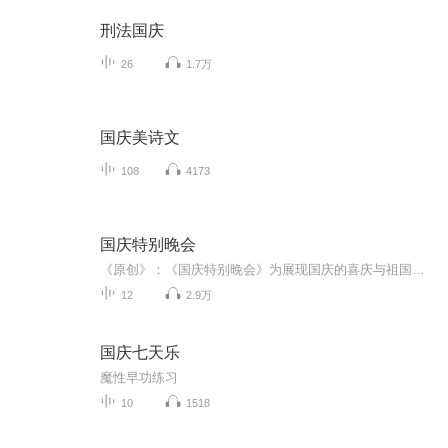
刑法国庆
26
1.7万
国庆美诗文
108
4173
国庆特别晚会
《原创》：《国庆特别晚会》为展现国庆的喜庆与祖国的深情我将以具体的场景切入从清晨升旗的庄严到街头巷尾的欢庆到历史与当下的交融，用优美的笔触传递对祖国的热爱与自豪！用诗歌和情感美文形式，歌颂祖国的繁荣富强，祝人民幸福安康！
12
2.9万
国庆七天乐
魔性早功练习
10
1518