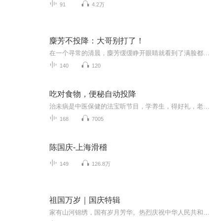
91
4.2万
麋芳不投降：大哥别打了！
在一个寻常的清晨，麋芳缓缓睁开眼睛就看到了满脸都是怒火的兄长。 下一刻，他就被素来宠爱自己的兄长吊起来打了三天三夜。再次睁开眼睛，麋芳的脑海之中多了一些自己看不懂的东西。 一个个不明白的符号，让麋芳感觉到头越来越大了。随意操作之下，麋芳慢...
140
120
吃对食物，便秘自动投降
治未病是中医保健的法宝听节目，学养生，得好礼，老师是国医大师弟子； +老师，就送你《日常养生160道中医食疗方》；老师擅长用中医食疗法+营养学调理亚健康； 粉丝有问题，可私信或加老师免费咨询； 老师联系方式：看本专辑创作团队。
168
7005
陈国庆-上海滑稽
149
126.8万
祖国万岁｜国庆特辑
家有山河锦绣，国有岁月芳华。热烈庆祝中华人民共和国成立73周年！