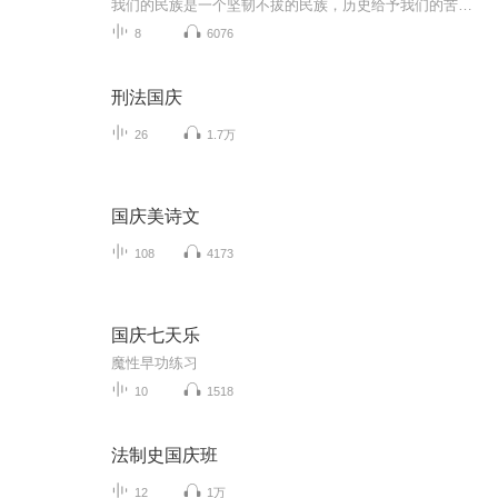
我们的民族是一个坚韧不拔的民族，历史给予我们的苦难都变成了闪着金光的勋章！我们的国家是一个龙腾虎跃的国家，那条巨龙正以不可阻挡之势崛起于神奇的东方！------------------------------------------------值此祖国70周年华诞之际，领先声创以诗歌向祖国献礼！用我们的声音、用我们的热血、用我们的灵魂诵读经典爱国篇章，歌颂我们的祖国！永远繁荣富强！
8
6076
刑法国庆
26
1.7万
国庆美诗文
108
4173
国庆七天乐
魔性早功练习
10
1518
法制史国庆班
12
1万