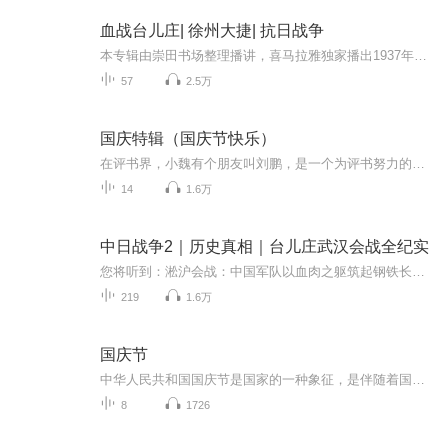
血战台儿庄| 徐州大捷| 抗日战争
本专辑由崇田书场整理播讲，喜马拉雅独家播出1937年10月初，侵华日军企图迅速结束淞沪会战，占领南京，然后南北夹击济南、徐州。从而打通华北和华东地区，进而集中兵力会攻武汉。为了打破日军的企图，延缓日军对武汉的进攻，中国国民党最高统帅部决定集中...
57
2.5万
国庆特辑（国庆节快乐）
在评书界，小魏有个朋友叫刘鹏，是一个为评书努力的小伙子。在2021年国庆期间，他想弄个特辑，便烦劳我给他录个爱国题材的评书小段儿。这种事情，不是特殊情况，小魏一般不会拒绝，也就给其录了一个《鲁迅踢鬼》，等他传完，我再传到我的专辑里。另外，小...
14
1.6万
中日战争2｜历史真相｜台儿庄武汉会战全纪实
您将听到：淞沪会战：中国军队以血肉之躯筑起钢铁长城，打破日军 “三个月灭亡中国” 的妄想。南京保卫战：一场战略失误下的悲壮坚守，数十万军民用生命诠释了 “宁为玉碎，不为瓦全”。徐州会战与台儿庄大捷：李宗仁指挥的经典战役，打破了 “日军不可战...
219
1.6万
国庆节
中华人民共和国国庆节是国家的一种象征，是伴随着国家的出现而出现的。让我们用诗歌朗诵歌颂祖国的繁荣富强，国泰民安。
8
1726