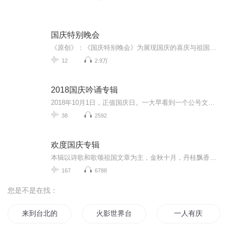
国庆特别晚会
《原创》：《国庆特别晚会》为展现国庆的喜庆与祖国的深情我将以具体的场景切入从清晨升旗的庄严到街头巷尾的欢庆到历史与当下的交融，用优美的笔触传递对祖国的热爱与自豪！用诗歌和情感美文形式，歌颂祖国的繁荣富强，祝人民幸福安康！
12
2.9万
2018国庆吟诵专辑
2018年10月1日，正值国庆日。一大早看到一个公号文章，正是文天祥的《己卯十月一日至燕越五日罹狴犴有感而赋》。当然，彼十一非当今的十一。不过数字的巧合还是让人感触，今天拿来读一读，体味一番历史英杰的民族情怀，恰也当时。 根据诗题来看，这组诗是写于十月一日至十月五日之间，是文天祥被俘之后所作，这些诗作不仅有凛凛正气，更也能看的到他百端交集的复杂情感。另一首于右任先生的《望大陆》，微信公号有称《望乡》，一句“山之上国之殇”荡气回肠，一并兴起拿来读了一读。仓促间多有瑕疵...
38
2592
欢度国庆专辑
本辑以诗歌和歌颂祖国文章为主，金秋十月，丹桂飘香，在这个充满丰收喜悦的季节里，我们满怀激动和自豪，迎来了中华人民共和国76周年华诞。这不仅是一个庄重的纪念日，更是全体中华儿女共同欢庆的盛大的节日，承载着深厚的民族情感和历史意义.
167
6788
您是不是在找：
来到台北的梦想
火影世界台风传
一人有庆