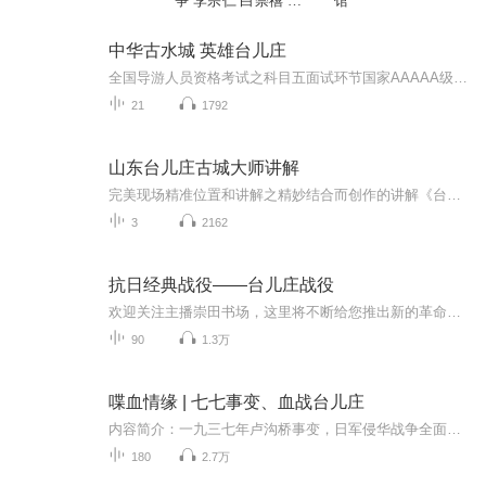
争 李宗仁 白崇禧 台
馆
儿庄大捷
中华古水城 英雄台儿庄
全国导游人员资格考试之科目五面试环节国家AAAAA级风景区 全国首个海峡两岸交流基地全国18岁以下青少年 全日制在校大学生 70岁以上老人免票 散客160 （提前一天145）枣庄临沂徐州同城票40
21
1792
山东台儿庄古城大师讲解
完美现场精准位置和讲解之精妙结合而创作的讲解《台儿庄古城》，自创作以来获得游客付费体验和好评，该讲解服务是ORANGEGUIDE联合台儿庄古城的服务游客的作品，欢迎选用。 涵盖主要讲解景点，步云廊桥，运河税史馆，观音堂 ，关帝庙等。更多讲解，关注大师讲解公众号。
3
2162
抗日经典战役——台儿庄战役
欢迎关注主播崇田书场，这里将不断给您推出新的革命历程的专辑。感谢收听。台儿庄战役（1938年3月16日－4月15日）是抗日战争中徐州会战的关键战役，也是中国军队在正面战场上取得的首次重大胜利，打破了日军“不可战胜”的神话，极大鼓舞了全国抗战士气。
90
1.3万
喋血情缘 | 七七事变、血战台儿庄
内容简介：一九三七年卢沟桥事变，日军侵华战争全面开始，有志的华夏儿女奋袂而起。学生兵李虎在与日军浴血拼杀中被打散，只身藏于万家楼一民妇家，因明天战场上生死未卜，天真地蒙生出吃口奶再死，也就不会留下遗憾了。后被赶来的连长赵洪生下令砍他的头...
180
2.7万