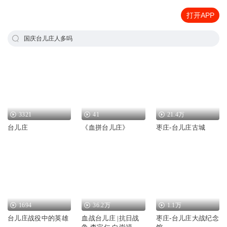
打开APP
国庆台儿庄人多吗
3321
41
21.4万
台儿庄
《血拼台儿庄》
枣庄-台儿庄古城
1694
36.2万
1.1万
台儿庄战役中的英雄
血战台儿庄 |抗日战
枣庄-台儿庄大战纪念