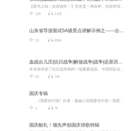
【新书上线！欢迎收听！】历史是一堆灰烬，但灰烬深处仍有余温……【内容简介】这是正面战场首次胜利，其悲壮空前绝后，国军内部团结程度更是前所未有。台儿庄战役的胜利，改变了国际上对中日战争前途的看法。台儿庄战役胜利的消息传出，有的国家甚至不敢...
129
2.6万
山东省导游面试5A级景点讲解示例之——台儿庄
10
9294
血战台儿庄|抗日战争|解放战争|战争|还原历史真相
本专辑讲述了抗日战争期间一场重要战役。中国军队在山东峄县（今枣庄市）台儿庄地区挫败侵华日军进攻的作战 。从1938年于3月20日开始，至4月7日结束1938年3月20日，日军濑谷支队南进，连陷临城、枣庄、韩庄后，孤军深入，向台儿庄突进，企图一举攻占徐州。...
53
745
国庆专辑
《我爱你中国》作者：凝嫣心语我爱你中国！我爱你春天蓬勃的秧苗；我爱你秋日金黄的硕果。我爱你中国！我爱你青松气质，我爱你红梅品格！我爱你家乡的甜蔗好像乳汁滋润着我的心窝。我爱你中国，我要把最美的歌儿献给你，我的母亲我的祖国。我爱你中国，我爱...
1
78
国庆献礼！领先声创国庆诗歌特辑