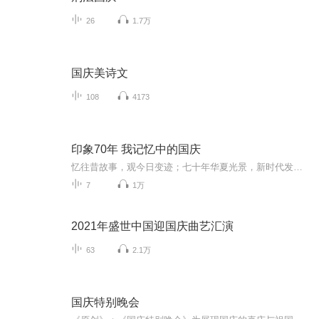
26
1.7万
国庆美诗文
108
4173
印象70年 我记忆中的国庆
忆往昔故事，观今日变迹；七十年华夏光景，新时代发展变迁。用声音走过时间的长河，以温度感受记忆中的故事。
7
1万
2021年盛世中国迎国庆曲艺汇演
63
2.1万
国庆特别晚会