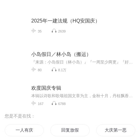
2025年一建法规（HQ安国庆）
35
2639
小岛假日／林小岛（搬运）
『来源：小岛假日（林小岛）』『一周至少两更』『好多库存，欢迎催更（评论）』
80
8.1万
欢度国庆专辑
本辑以诗歌和歌颂祖国文章为主，金秋十月，丹桂飘香，在这个充满丰收喜悦的季节里，我们满怀激动和自豪，迎来了中华人民共和国76周年华诞。这不仅是一个庄重的纪念日，更是全体中华儿女共同欢庆的盛大的节日，承载着深厚的民族情感和历史意义.
167
6788
您是不是在找：
一人有庆
回复放假
大庆第一恶