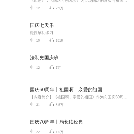
《原创》：《国庆特别晚会》为展现国庆的喜庆与祖国的深情我将以具体的场景切入从清晨升旗的庄严到街头巷尾的欢庆到历史与当下的交融，用优美的笔触传递对祖国的热爱与自豪！用诗歌和情感美文形式，歌颂祖国的繁荣富强，祝人民幸福安康！
12
2.9万
国庆七天乐
魔性早功练习
10
1518
法制史国庆班
12
1万
国庆60周年丨祖国啊，亲爱的祖国
【内容简介】《祖国啊，亲爱的祖国》作为向国庆60周年献礼的重点出版物，由当代著名诗人、河北省作家协会副主席、《诗选刊》杂志主编郁葱担任主编；由中央人民广播电台著名播音指导方明、雅坤和著名朗诵艺术家瞿弦和、张筠英联袂朗诵，倾情演绎。祖国，如...
31
8.5万
国庆70周年丨局长读经典
22
1.5万