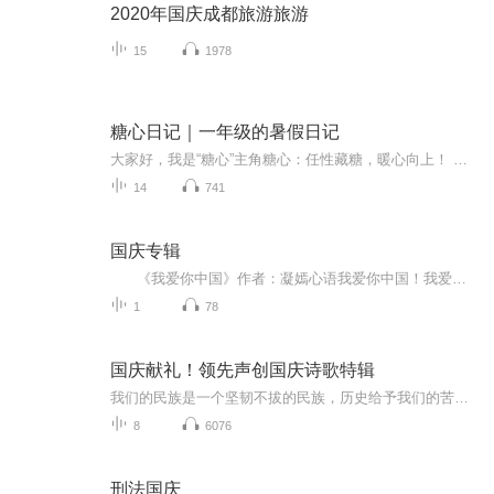
2020年国庆成都旅游旅游
15
1978
糖心日记｜一年级的暑假日记
大家好，我是“糖心”主角糖心：任性藏糖，暖心向上！ 《糖心日记》，是一本大小朋友都可以静下心收听的有声书。我以一年级小女孩的视角，记录真实的家庭烟火、成长细碎日常，用童趣软糯的口语讲述生活小故事。低龄小朋友听着轻松易懂，在故事里学习表达、...
14
741
国庆专辑
《我爱你中国》作者：凝嫣心语我爱你中国！我爱你春天蓬勃的秧苗；我爱你秋日金黄的硕果。我爱你中国！我爱你青松气质，我爱你红梅品格！我爱你家乡的甜蔗好像乳汁滋润着我的心窝。我爱你中国，我要把最美的歌儿献给你，我的母亲我的祖国。我爱你中国，我爱...
1
78
国庆献礼！领先声创国庆诗歌特辑
我们的民族是一个坚韧不拔的民族，历史给予我们的苦难都变成了闪着金光的勋章！我们的国家是一个龙腾虎跃的国家，那条巨龙正以不可阻挡之势崛起于神奇的东方！------------------------------------------------值此祖国70周年华诞之际，领先声创以诗歌向祖国献礼！用我们的声音、用我们的热血、用我们的灵魂诵读经典爱国篇章，歌颂我们的祖国！永远繁荣富强！
8
6076
刑法国庆