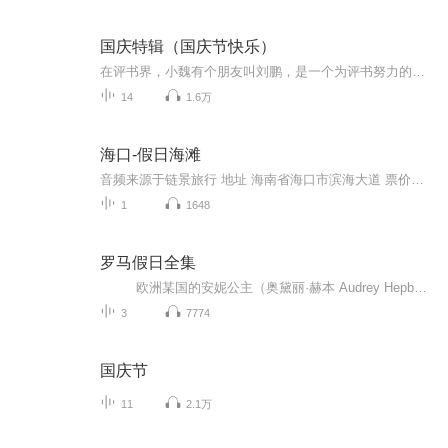
国庆特辑（国庆节快乐）
在评书界，小魏有个朋友叫刘鹏，是一个为评书努力的小伙子。在2021年国庆期间，他想弄个特辑，便烦劳我给他录个爱国题材的评书小段儿。这种事情，不是特殊情况，小魏一般不会拒绝，也就给其录了一个《鲁迅踢鬼》，等他传完，我再传到我的专辑里。另外，小...
14
1.6万
海口-假日海滩
音频来源于链景旅行 地址 海南省海口市滨海大道 票价描述 开放时间 全天 乘车信息 海口市区有专线中巴车通往假日海滩。可以乘坐40、35、28、29、游1、游2路工交车到达。
1
1648
罗马假日全集
欧洲某国的安妮公主（奥黛丽·赫本 Audrey Hepburn 饰）到访罗马，国务烦身，但她又厌倦繁文缛节。一天晚上，身心俱疲的她偷偷来到民间欣赏夜景，巧遇报社记者乔（格里高利·派克 Gregory Peck 饰）。二人把手同游，相当快乐。公主更是到乔的家中作客并在那过夜。 不料乔无意中发现了公主的真实身份，他决定炮制一个独家新闻，于是乔和朋友、摄影师欧文（埃迪·艾伯特 Eddie Albert 饰）一起带公主同游罗马，并且偷拍了公主的很多生活照。然而，在接...
3
7774
国庆节
11
2.1万