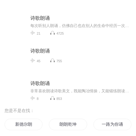
诗歌朗诵
每次听别人朗诵，仿佛自己也在别人的生命中经历一次自己的生命，给自己的生命增添了一份厚重。。。。
21
4725
诗歌朗诵
45
755
诗歌朗诵
非常喜欢朗读诗歌美文，既能陶冶情操，又能锻练朗读能力，喜欢的小伙伴可以一起来玩！
8
853
您是不是在找：
新德尔朗
朗朗乾坤
一路为你诵吟金缕