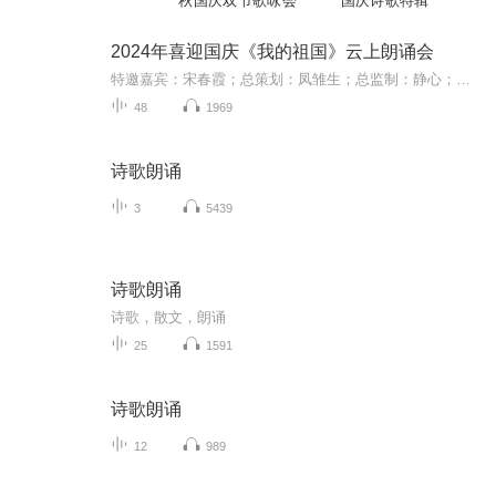
秋国庆双节歌咏会
国庆诗歌特辑
2024年喜迎国庆《我的祖国》云上朗诵会
特邀嘉宾：宋春霞；总策划：凤雏生；总监制：静心；总导演：化虹；执行总监：莺子；主持人：静心 化虹
48
1969
诗歌朗诵
3
5439
诗歌朗诵
诗歌，散文，朗诵
25
1591
诗歌朗诵
12
989