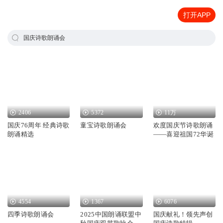
打开APP
国庆诗歌朗诵会
2406
5372
11万
国庆76周年 经典诗歌
童宝诗歌朗诵会
欢度国庆节诗歌朗诵
朗诵精选
——喜迎祖国72华诞
4554
1367
6076
四季诗歌朗诵会
2025中国朗诵联盟中
国庆献礼！领先声创