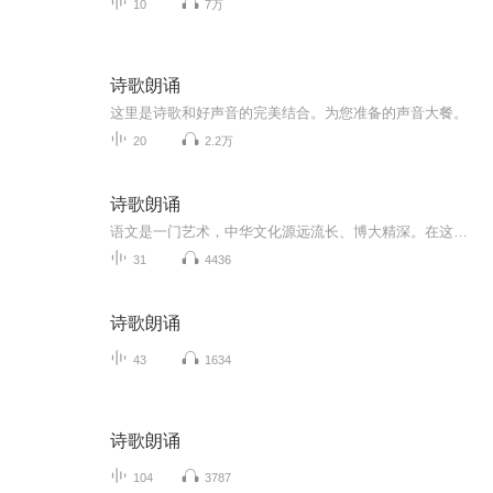
10
7万
诗歌朗诵
这里是诗歌和好声音的完美结合。为您准备的声音大餐。
20
2.2万
诗歌朗诵
语文是一门艺术，中华文化源远流长、博大精深。在这里，你可以欣赏李白杜甫对月饮酒、泪沾青巾的豪迈与悲凉；你可以体会毛泽东百万雄师过大江的雄心壮志；你可以见到到徐志摩的爱情经历......我将会带着一颗对语文的热爱之心和对文化的追求之热，为大家带来最棒的朗诵和最真挚的情感！
31
4436
诗歌朗诵
43
1634
诗歌朗诵
104
3787