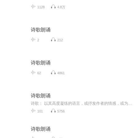
1128
4.8万
诗歌朗诵
2
212
诗歌朗诵
62
4861
诗歌朗诵
诗歌： 以其高度凝练的语言，或抒发作者的情感，或为我们揭示一种道理或者感悟。 让我们闲暇时：饮一杯香茗，聆听一首诗歌，浓淡总相宜！主播：一抹晨曦辉， 酷爱朗诵，崇尚自然、平实、质朴，回归。每一首诗歌都有它的灵魂，都在角落里等待着那一场邂逅。
101
5756
诗歌朗诵