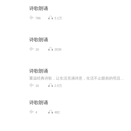
诗歌朗诵
786
3.1万
诗歌朗诵
16
2636
诗歌朗诵
重温经典诗歌，让生活充满诗意，生活不止眼前的苟且，还有诗和远方的您！
16
2.5万
诗歌朗诵
4
482