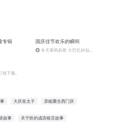
读专辑
国庆佳节欢乐的瞬间
冬天寒风刺骨 大巴扎好似温
暖的春天
打包下载。
事
大庆皇太子
异能重生西门庆
传奇
大官人西门庆
我的工作是旅行
讲故事
关于听的成语格言故事
事》听评课
听老红军的故事党课