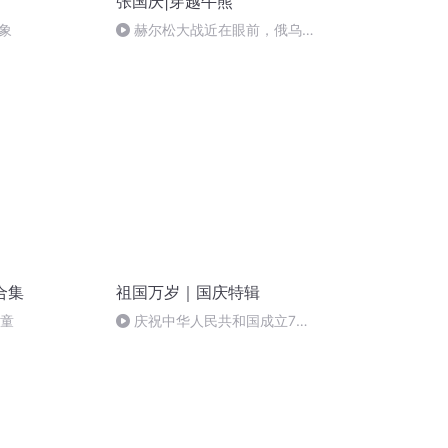
张国庆|穿越牛熊
象
赫尔松大战近在眼前，俄乌冲
突的关键之战，将会如何发展？
合集
祖国万岁｜国庆特辑
儿童
庆祝中华人民共和国成立73
周年 天安门广场举行升国旗仪式