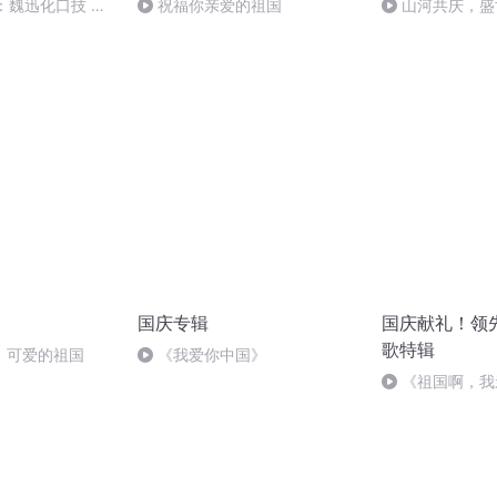
：魏迅化口技 二
祝福你亲爱的祖国
山河共庆，盛
般唱法和原生态
国庆专辑
国庆献礼！领
歌特辑
，可爱的祖国
《我爱你中国》
《祖国啊，我
婉