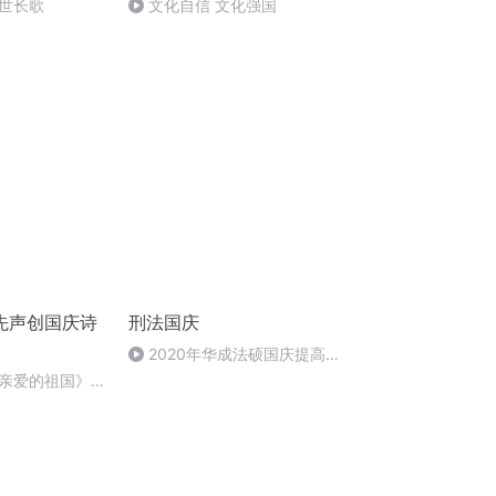
世长歌
文化自信 文化强国
先声创国庆诗
刑法国庆
2020年华成法硕国庆提高班
刑法陈 (26)
亲爱的祖国》温