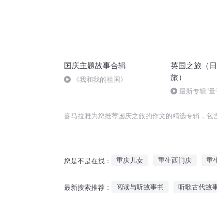
国庆主题故事合辑
英国之旅（日
旅）
《我和我的祖国》
最新专辑“量
介绍——欢迎
喜马拉雅为您推荐国庆之旅的作文的精选专辑，包
重庆儿女
重生西门庆
重
您是不是在找：
久作长安旅
庆阳成长手札
阅读与听故事书
听歌古代故
最新搜索推荐：
主角的作死之旅
嘉庆皇帝
听幽默的爱情故事
宠爱睡前