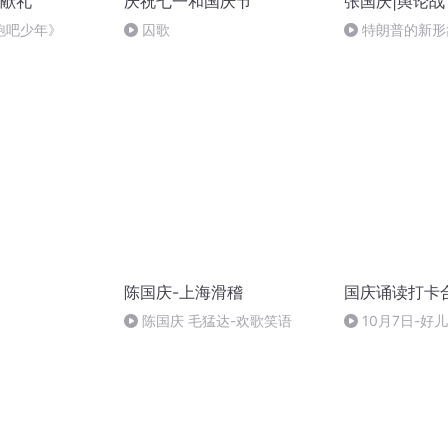
献礼
庆祝七一和国庆节
张国庆|舆论战
跑吧少年》
囚歌
特朗普的新形
陈国庆-上海滑稽
国庆诵读打卡
陈国庆 毛猛达-欢歌笑语
10月7日-好