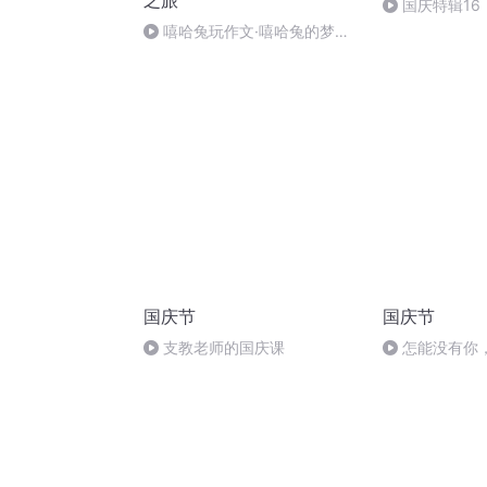
之旅
国庆特辑16
胡 东方红+一
嘻哈兔玩作文·嘻哈兔的梦幻
之旅-第16集
国庆节
国庆节
支教老师的国庆课
怎能没有你