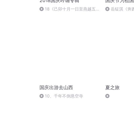
2018国庆吟诵专辑
国庆节为祖国
18《己卯十月一日至燕越五
岳钲淇《奔
日罹狴犴有感而赋》组律18首
文天祥 自由吟诵
国庆出游去山西
夏之旅
10、千年不倒悬空寺