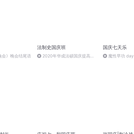
法制史国庆班
国庆七天乐
晚会》晚会结尾语
2020年华成法硕国庆提高班
魔性早功 day
法制史马志冰 (12)