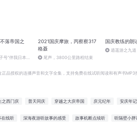
不落帝国之
2021国庆摩旅，丙察察317
国庆教练的朗
格聂
逍遥游之九道
子号”伴我日本行
尾声，3800公里路程结束
关注
含正品授权的连播声音和文字全集，支持免费在线试听阅读和有声书MP3
生之西门庆
普天同庆
穿越之大庆帝国
庆元纪年
安庆年记
一人有庆
大庆第一恶
萌师的作死之旅
庆之的野望
庆云
事在线听
深海夜游听故事的感受
故事机断点续听
听隔壁小胖
故事免费听
听故事助眠的软件
记忆的故事在线听
《渔夫的故