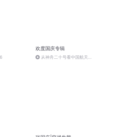
欢度国庆专辑
6
从神舟二十号看中国航天
的“隐形实力”