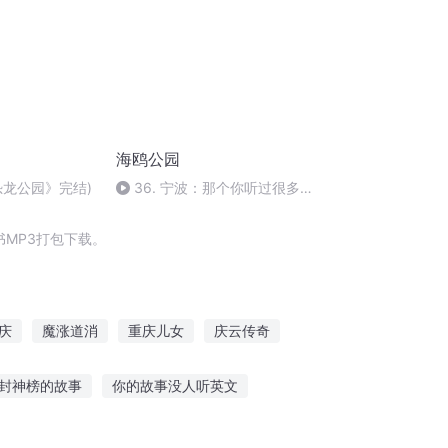
海鸥公园
恐龙公园》完结)
36. 宁波：那个你听过很多
次，却从没认真了解过的城市
MP3打包下载。
庆
魔涨道消
重庆儿女
庆云传奇
庆
重生之西门庆
重生西门庆
封神榜的故事
你的故事没人听英文
夜读听故事伴你入睡直播