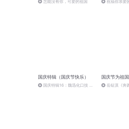
怎能没有你，可爱的祖国
祝福你亲爱
国庆特辑（国庆节快乐）
国庆节为祖国
国庆特辑16：魏迅化口技 二
岳钲淇《奔
胡 东方红+一般唱法和原生态