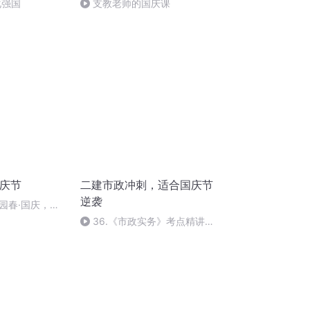
化强国
支教老师的国庆课
国庆节
二建市政冲刺，适合国庆节
逆袭
园春·国庆，朗
36.《市政实务》考点精讲第
36节课_2020926212025