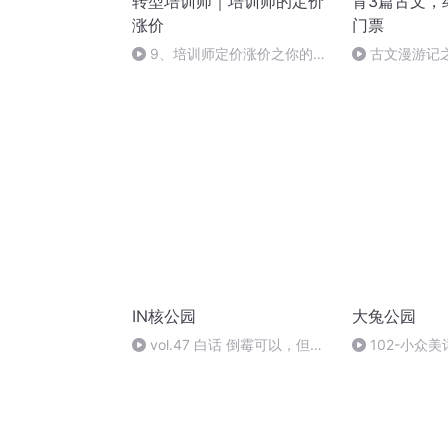
转型培训师｜培训师的定价
背3篇古文，
涨价
门票
9、培训师定价涨价之你的百
古文漫游记
度霸屏
修滕王阁记-一
火重生
IN核公园
大兔公园
vol.47 白话 倒霉可以，但请
102-小众
注意次数！【直播回放】
叠处，恰是人