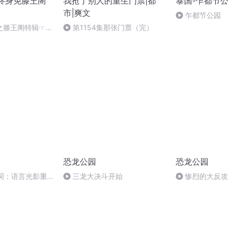
终身免滕王阁
我抢了别人的重生门票|都
泰国-乍都节
市|爽文
乍都节公园
之滕王阁特辑☞重
第1154集那张门票（完）
把大火烧出的浴
恐龙公园
恐龙公园
美词：语言光影重
三龙大决斗开始
惨烈的大反攻
类共感时