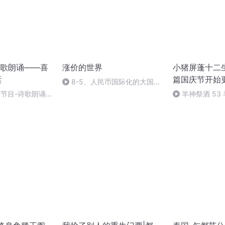
歌朗诵——喜
涨价的世界
小猪屏蓬十二生
诞
篇国庆节开始
8-5、人民币国际化的大国担
当
别节目-诗歌朗诵-
羊神祭酒 53
坛 敬天地白泽做