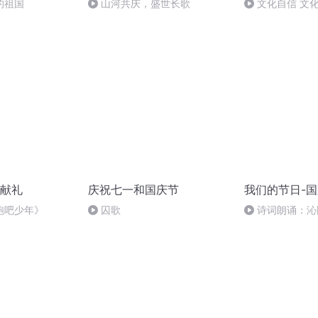
的祖国
山河共庆，盛世长歌
文化自信 文
献礼
庆祝七一和国庆节
我们的节日-
跑吧少年》
囚歌
诗词朗诵：沁
读者：张继军