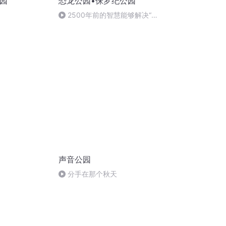
公园
恐龙公园•侏罗纪公园
2500年前的智慧能够解决“眼
前的问题”
声音公园
分手在那个秋天