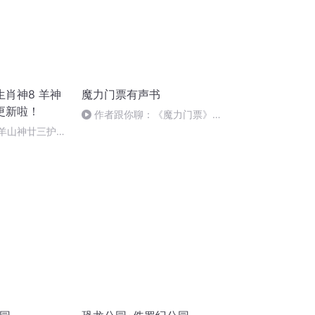
肖神8 羊神
魔力门票有声书
更新啦！
作者跟你聊：《魔力门票》里
的这些“鬼心眼”，谁看懂了？
 羊山神廿三护祭
祭酒（4）