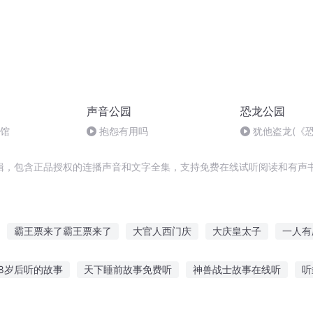
声音公园
恐龙公园
物馆
抱怨有用吗
犹他盗龙(《
辑，包含正品授权的连播声音和文字全集，支持免费在线试听阅读和有声书
霸王票来了霸王票来了
大官人西门庆
大庆皇太子
一人有
节
穿越之大庆帝国
重生之玩票人生
门票大礼包
极品西门
8岁后听的故事
天下睡前故事免费听
神兽战士故事在线听
听
异能重生西门庆
以后听风的故事
听红色故事的活动案例
听军垦娃娃讲兵团故事