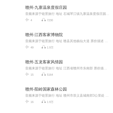
赣州-九寨温泉度假庄园
音频来源于链景旅行 地址 石城琴江镇九寨温泉度假庄园 票价描述 成人168元/人，小孩68元/人（1.2-1.5米含1.5米） 开放时间 13:30-－23:30 乘车信息 石城九寨温泉度假庄园所在的九寨村，紧挨泉南高速与济广高速公路交叉处的官桥出口，交通十分便捷。九寨温...
4
7230
赣州-江西客家博物院
音频来源于链景旅行 地址 赣县其他杨仙大道 票价描述 暂无 开放时间 全天 乘车信息 暂无
49
1.9万
赣州-五龙客家风情园
音频来源于链景旅行 地址 江西省赣州市东南部 票价描述 10元/人 开放时间 8:00-17:30 乘车信息 暂无
15
5164
赣州-阳岭国家森林公园
音频来源于链景旅行 地址 赣州市崇义县城南郊3公里处 票价描述 成人票40元；1.2米以下儿童、60周岁以上的老人、军人、残疾人等可免票；1.2-1.5米之间的儿童可享景区优惠票。 开放时间 0797-3814443 乘车信息 暂无
16
1.9万