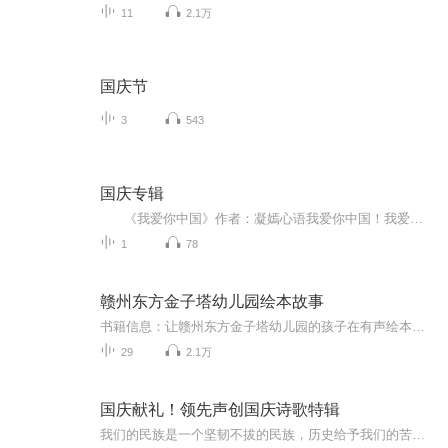
11
2.1万
国庆节
3
543
国庆专辑
《我爱你中国》作者：凝嫣心语我爱你中国！我爱你春天蓬勃的秧苗；我爱你秋日金黄的硕果。我爱你中国！我爱你青松气质，我爱你红梅品格！我爱你家乡的甜蔗好像乳汁滋润着我的心窝。我爱你中国，我要把最美的歌儿献给你，我的母亲我的祖国。我爱你中国，我爱...
1
78
赣州东方金子塔幼儿园绘本故事
书籍信息：让赣州东方金子塔幼儿园的孩子在有声绘本故事中提高语言表达能力，增强词汇量、想象力等等，听故事的好处有很多，快一起来听故事吧！主播介绍：赣州东方金子塔幼儿园王丽莎、陈晓红老师推荐人群：有声绘本故事只提供于赣州东方金子塔幼儿园的宝贝
29
2.1万
国庆献礼！领先声创国庆诗歌特辑
我们的民族是一个坚韧不拔的民族，历史给予我们的苦难都变成了闪着金光的勋章！我们的国家是一个龙腾虎跃的国家，那条巨龙正以不可阻挡之势崛起于神奇的东方！------------------------------------------------值此祖国70周年华诞之际，领先声创以诗歌向祖国献礼！用我们的声音、用我们的热血、用我们的灵魂诵读经典爱国篇章，歌颂我们的祖国！永远繁荣富强！