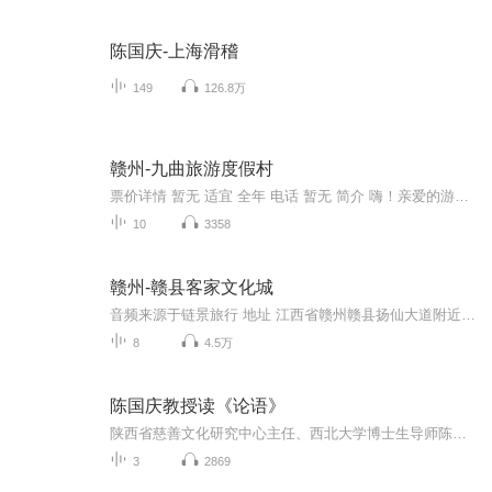
陈国庆-上海滑稽
149
126.8万
赣州-九曲旅游度假村
票价详情 暂无 适宜 全年 电话 暂无 简介 嗨！亲爱的游客朋友您好，欢迎来到明骏九曲旅游度假村。蓝天的高远，白云的飘逸，竹海的神秘，江河的秀美，构成了一幅美丽的天然画卷。这里便是都市人回归自然的快乐天堂，江西九曲旅游度假村。九曲度假村区位优越...
10
3358
赣州-赣县客家文化城
音频来源于链景旅行 地址 江西省赣州赣县扬仙大道附近 票价描述 门票：40元 开放时间 8:30-17:30 乘车信息 赣州市乘坐139路直达；乘坐101路、127路、129路至赣县县城，县城内乘坐环城公交1路、3路至客家文化城博览区。
8
4.5万
陈国庆教授读《论语》
陕西省慈善文化研究中心主任、西北大学博士生导师陈国庆教授解读《论语》
3
2869