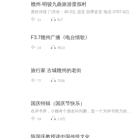
赣州-明骏九曲旅游度假村
票价详情 门市价：40.0元 适宜 四季皆宜 电话 0797-4210000 简介 嗨！亲爱的游客朋友您好，欢迎来到明骏九曲旅游度假村。 蓝天的高远，白云的飘逸，竹海的神秘，江河的秀美，构成了一幅美丽的天然画卷。这里便是都市人回归自然的快乐天堂，江西九曲旅游度...
11
817
F3.7赣州广播《电台情歌》
14
4513
旅行家 古城赣州的老街
77
7326
国庆特辑（国庆节快乐）
在评书界，小魏有个朋友叫刘鹏，是一个为评书努力的小伙子。在2021年国庆期间，他想弄个特辑，便烦劳我给他录个爱国题材的评书小段儿。这种事情，不是特殊情况，小魏一般不会拒绝，也就给其录了一个《鲁迅踢鬼》，等他传完，我再传到我的专辑里。另外，小...
14
1.6万
陈国庆教授讲中国传统文化