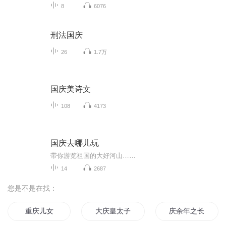
8
6076
刑法国庆
26
1.7万
国庆美诗文
108
4173
国庆去哪儿玩
带你游览祖国的大好河山……
14
2687
您是不是在找：
重庆儿女
大庆皇太子
庆余年之长歌行