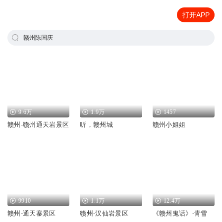
打开APP
赣州陈国庆
9.6万
1.9万
1457
赣州-赣州通天岩景区
听，赣州城
赣州小姐姐
9910
1.1万
12.4万
赣州-通天寨景区
赣州-汉仙岩景区
《赣州鬼话》-青雪