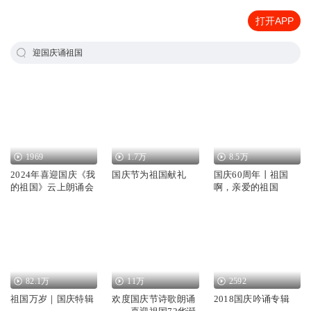
打开APP
迎国庆诵祖国
1969
1.7万
8.5万
2024年喜迎国庆《我
国庆节为祖国献礼
国庆60周年丨祖国
的祖国》云上朗诵会
啊，亲爱的祖国
82.1万
11万
2592
祖国万岁｜国庆特辑
欢度国庆节诗歌朗诵
2018国庆吟诵专辑