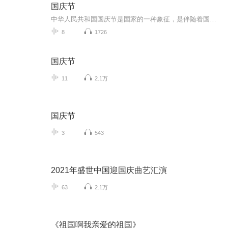
国庆节
中华人民共和国国庆节是国家的一种象征，是伴随着国家的出现而出现的。让我们用诗歌朗诵歌颂祖国的繁荣富强，国泰民安。
8
1726
国庆节
11
2.1万
国庆节
3
543
2021年盛世中国迎国庆曲艺汇演
63
2.1万
《祖国啊我亲爱的祖国》