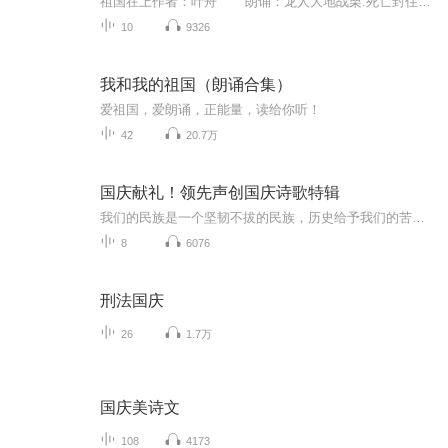
祖国在上作者：叶舟 朗诵：龙人大地战栗.死亡封住了我们的嘴——但是,请求一面泥墙让我筑梁、架椽,用世上最鲜艳的涂料写下所有父母和婴儿的笑；请求一个和平的上午让我带上牵牛花、藤萝和星星草开始一天的祈祷；请求一把蔬菜和口粮,滴着露水祝福...
10
9326
我和我的祖国（朗诵合集）
爱祖国，爱朗诵，正能量，读给你听！
42
20.7万
国庆献礼！领先声创国庆诗歌特辑
我们的民族是一个坚韧不拔的民族，历史给予我们的苦难都变成了闪着金光的勋章！我们的国家是一个龙腾虎跃的国家，那条巨龙正以不可阻挡之势崛起于神奇的东方！------------------------------------------------值此祖国70周年华诞之际，领先声创以诗歌向祖国献礼！用我们的声音、用我们的热血、用我们的灵魂诵读经典爱国篇章，歌颂我们的祖国！永远繁荣富强！
8
6076
刑法国庆
26
1.7万
国庆美诗文
108
4173