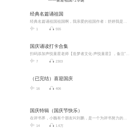
——喜迎祖国72华诞
经典名篇诵祖国
经典名篇诵祖国祖国啊，我亲爱的祖国作者：舒婷我是你河边上破旧的老水车数百年来纺着疲惫的歌；我是你额上熏黑的矿灯，照你在历史的隧洞里蜗行摸索；我是干瘪的稻穗；是失修的路基；是淤滩上的驳船把纤绳深深勒进你的肩膊；——祖国啊！我是贫困，我是悲...
1
555
国庆诵读打卡合集
扫码添加声悦童星老师【造梦者文化-声悦童星】，备注“诵读打卡”报名，已添加好友的，直接发送“诵读打卡”报名，报名成功后进入社群。
7
2303
（已完结）喜迎国庆
16
406
国庆特辑（国庆节快乐）
在评书界，小魏有个朋友叫刘鹏，是一个为评书努力的小伙子。在2021年国庆期间，他想弄个特辑，便烦劳我给他录个爱国题材的评书小段儿。这种事情，不是特殊情况，小魏一般不会拒绝，也就给其录了一个《鲁迅踢鬼》，等他传完，我再传到我的专辑里。另外，小...
14
1.6万