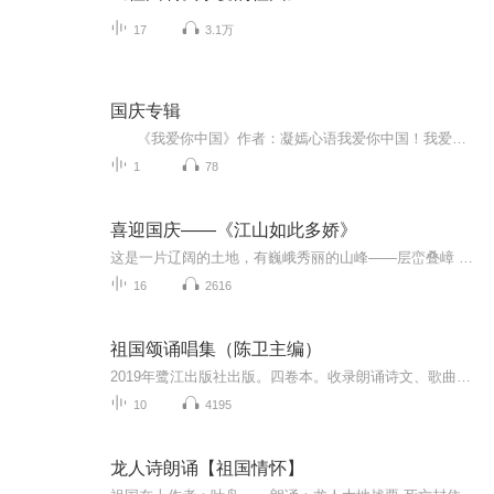
17
3.1万
国庆专辑
《我爱你中国》作者：凝嫣心语我爱你中国！我爱你春天蓬勃的秧苗；我爱你秋日金黄的硕果。我爱你中国！我爱你青松气质，我爱你红梅品格！我爱你家乡的甜蔗好像乳汁滋润着我的心窝。我爱你中国，我要把最美的歌儿献给你，我的母亲我的祖国。我爱你中国，我爱...
1
78
喜迎国庆——《江山如此多娇》
这是一片辽阔的土地，有巍峨秀丽的山峰——层峦叠嶂 ；这是一片广袤的土地，有奔流不息的江河——百折不回 ；这是一片富饶的土地，有波涛澎湃的大海——深邃无垠； 这是一片神奇的土地，千年运河、万里长城 。江山如此多娇，文明如此灿烂！这是我的祖国，瞰祖国大好河山，品中华人文之美！
16
2616
祖国颂诵唱集（陈卫主编）
2019年鹭江出版社出版。四卷本。收录朗诵诗文、歌曲数百篇。“长歌行”--福建师大文艺群，2019年10月出品。
10
4195
龙人诗朗诵【祖国情怀】