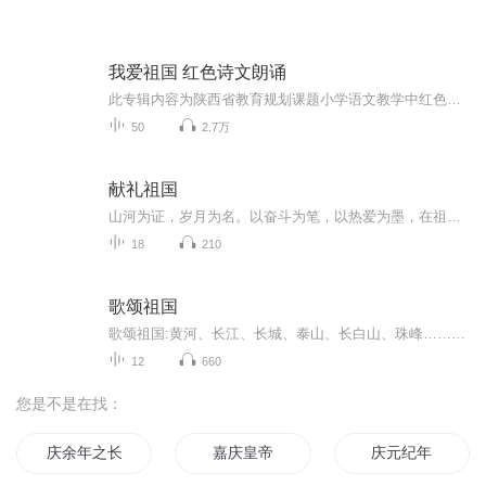
我爱祖国 红色诗文朗诵
此专辑内容为陕西省教育规划课题小学语文教学中红色文化传承与理解的实践研究研究成果，由陕西学科带头人培养对象鲁亚琪工作坊团队制作。所有音频内容均为小学生真实诵读。
50
2.7万
献礼祖国
山河为证，岁月为名。以奋斗为笔，以热爱为墨，在祖国的壮阔画卷上，书写属于新时代的盛世华章，以此献礼，敬我中华！ 从塞北的晨光到江南的暮色，从城市的霓虹到乡村的炊烟，每一寸土地的安宁，每一盏灯火的温暖，都是我们献给祖国最真挚的告白。 以青春...
18
210
歌颂祖国
歌颂祖国:黄河、长江、长城、泰山、长白山、珠峰……航母护、丝绸路……我骄傲，我是中国人！
12
660
您是不是在找：
庆余年之长歌行
嘉庆皇帝
庆元纪年