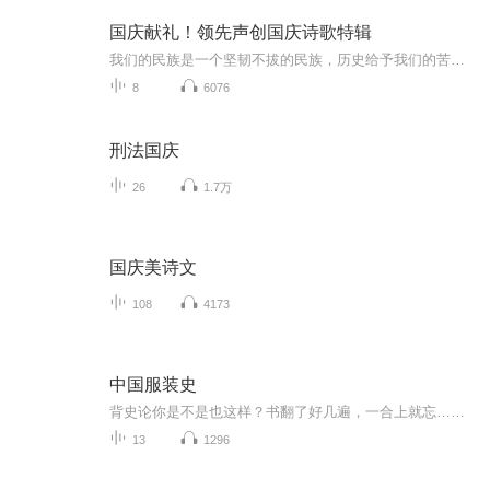
国庆献礼！领先声创国庆诗歌特辑
我们的民族是一个坚韧不拔的民族，历史给予我们的苦难都变成了闪着金光的勋章！我们的国家是一个龙腾虎跃的国家，那条巨龙正以不可阻挡之势崛起于神奇的东方！------------------------------------------------值此祖国70周年华诞之际，领先声创以诗歌向祖国献礼！用我们的声音、用我们的热血、用我们的灵魂诵读经典爱国篇章，歌颂我们的祖国！永远繁荣富强！
8
6076
刑法国庆
26
1.7万
国庆美诗文
108
4173
中国服装史
背史论你是不是也这样？书翻了好几遍，一合上就忘……概念太碎，朝代太多，形制太乱……明明很努力，考试时脑子还是一片空白。其实，理论课真的不是靠“背”下来的。真正高效的方式，是理解 + 重复 + 场景记忆。所以，我们为大家准备了这个�� 中国服装史...
13
1296