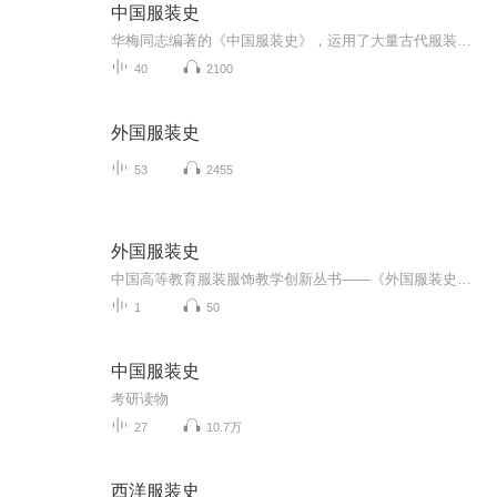
中国服装史
华梅同志编著的《中国服装史》，运用了大量古代服装资料，系统地揭示出我国历代服饰的艺术风貌和时代特色，取得了可喜的学术成果。“从艺术出发，从美学出发，分析了服饰的造型美、色彩美、装饰美，把握服饰的发展规律，使我们从服饰艺术中看到了一个美的...
40
2100
外国服装史
53
2455
外国服装史
中国高等教育服装服饰教学创新丛书——《外国服装史》由袁仄 蒋玉秋 李柏英三位老师编著这本《外国服装史》即学习外国服装历史的“游学指南”。该教材的写作方法是对服装史教学和服装史类书籍写作的一种创新和尝试，整书以服装史为主线，以相关历史、地理...
1
50
中国服装史
考研读物
27
10.7万
西洋服装史