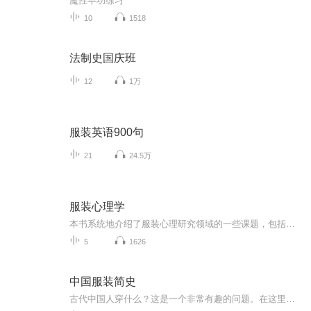
魔性早功练习
10
1518
法制史国庆班
12
1万
服装英语900句
21
24.5万
服装心理学
本书系统地介绍了服装心理研究领域的一些课题，包括服装 心理学的学科性质，服装设计者的地理素质，服装消费者的心理需 要、动机、个性、认知等特点，选拔服装设计者的心理测验方法等内 容。 本书可作为高等院校服装专业或应用心理学专业的教材，可 供厂大服装设计者、服装生产厂商、服装营销者、服装消费者、心理 学爱好者等参考。
5
1626
中国服装简史
古代中国人穿什么？这是一个非常有趣的问题。在这里，我将通过通俗的语言一点点讲给您。让您再看古装剧时不至于被迷惑。