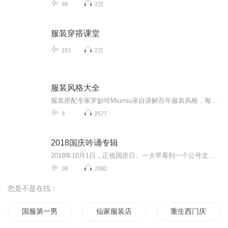
99
2万
服装穿搭课堂
153
2万
服装风格大全
服装搭配专家罗妙玲Miumiu亲自讲解百年服装风格，每天晚上8:00准时更新，助你成为专业服装搭配师！
3
2577
2018国庆吟诵专辑
2018年10月1日，正值国庆日。一大早看到一个公号文章，正是文天祥的《己卯十月一日至燕越五日罹狴犴有感而赋》。当然，彼十一非当今的十一。不过数字的巧合还是让人感触，今天拿来读一读，体味一番历史英杰的民族情怀，恰也当时。 根据诗题来看，这组诗是写于十月一日至十月五日之间，是文天祥被俘之后所作，这些诗作不仅有凛凛正气，更也能看的到他百端交集的复杂情感。另一首于右任先生的《望大陆》，微信公号有称《望乡》，一句“山之上国之殇”荡气回肠，一并兴起拿来读了一读。仓促间多有瑕疵...
38
2592
您是不是在找：
国服第一男装大佬
仙家服装店
重生西门庆