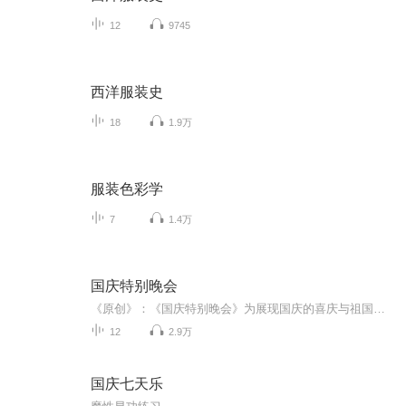
12
9745
西洋服装史
18
1.9万
服装色彩学
7
1.4万
国庆特别晚会
《原创》：《国庆特别晚会》为展现国庆的喜庆与祖国的深情我将以具体的场景切入从清晨升旗的庄严到街头巷尾的欢庆到历史与当下的交融，用优美的笔触传递对祖国的热爱与自豪！用诗歌和情感美文形式，歌颂祖国的繁荣富强，祝人民幸福安康！
12
2.9万
国庆七天乐