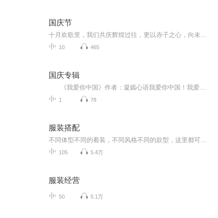
国庆节
十月欢歌里，我们共庆辉煌过往，更以赤子之心，向未来书写滚烫的誓言——这盛世，值得我们以热爱相拥。
10
465
国庆专辑
《我爱你中国》作者：凝嫣心语我爱你中国！我爱你春天蓬勃的秧苗；我爱你秋日金黄的硕果。我爱你中国！我爱你青松气质，我爱你红梅品格！我爱你家乡的甜蔗好像乳汁滋润着我的心窝。我爱你中国，我要把最美的歌儿献给你，我的母亲我的祖国。我爱你中国，我爱...
1
78
服装搭配
不同体型不同的着装，不同风格不同的款型，这里都可以学到。根据你的体型和风格来扬长避短。
105
5.4万
服装经营
50
5.1万