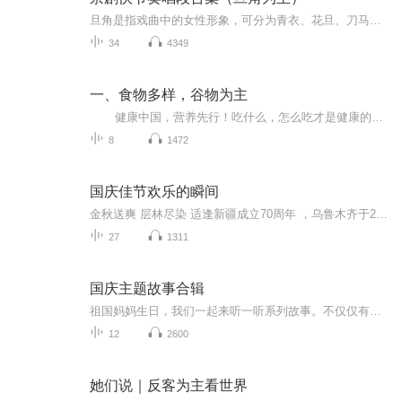
旦角是指戏曲中的女性形象，可分为青衣、花旦、刀马旦、武旦、老旦、花衫等类别。其中京剧旦角著名的四大流派为梅派、程派、荀派、尚派。
34
4349
一、食物多样，谷物为主
健康中国，营养先行！吃什么，怎么吃才是健康的生活方式? 《中国居民膳食指南2016》做为纲领性文件，为我们做了最科学的解答，让我们一起来听听吧！ 哪些人适合听? 我的回答是：2岁以上都可以！另外还包括孕妇乳母、婴幼儿、儿童少年、老年人、素食人群等特定人群的膳食指南。 做为一位营养工作者，我希望能尽自己绵薄之力，带领朋友们一起明明白白学营养知识，健健康康做营养达人！ 有兴趣的朋友欢迎订阅收听！...
8
1472
国庆佳节欢乐的瞬间
金秋送爽 层林尽染 适逢新疆成立70周年 ，乌鲁木齐于2025年9月23日迎来党中央和习大大带领的慰问团。新疆各族群众欢欣鼓舞，热烈欢迎。
27
1311
国庆主题故事合辑
祖国妈妈生日，我们一起来听一听系列故事。不仅仅有《我的祖国》，还有红军故事，也有关于战争的故事，让大家体会到和平年代的不易。
12
2600
她们说｜反客为主看世界