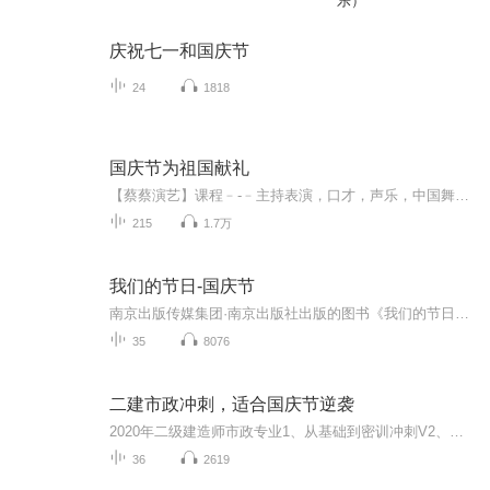
乐）
庆祝七一和国庆节
24
1818
国庆节为祖国献礼
【蔡蔡演艺】课程﹣-﹣主持表演，口才，声乐，中国舞，民族舞。独特的小舞台，专业的录音棚，每一位同学都能成为优秀的小明星。独特的教学模式，轻松上课，快乐学习！知名主持人，舞蹈家，高级教师任职授课！江南总校：河沟街42号三楼 18545856430江北分校...
215
1.7万
我们的节日-国庆节
南京出版传媒集团·南京出版社出版的图书《我们的节日》通过对中国节日文化和节日意义进行深度的挖掘，面向青少年群体构建独具特色的栏目内容，以此丰富春节、元宵节、清明节、端午节、七夕节、中秋节、重阳节等传统节日；六一节、教师节、国庆节等新兴节日的文化内涵和表现形式。促进青少年形成新的节日习俗，提升节日仪式感、认同感。音频作品由金陵朗读者联盟志愿者朗诵，南京音像出版社、金陵图书馆联合制作。
35
8076
二建市政冲刺，适合国庆节逆袭
2020年二级建造师市政专业1、从基础到密训冲刺V2、从精华课程到超压密押V3、0基础同步更新v4、持续更新到2020年考试V5、只要你跟着学让你一次稳拿证V6、渠道超压压题，超压三页纸等独家绝密压题!
36
2619