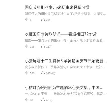
国庆节的那些事儿-来历由来风俗习惯
我们伟大的祖国母亲就要过生日了,也是小朋友、大朋友们最喜欢的“国庆小长假”或说“黄金周”还有说”国庆7天乐”的，说法真是不一而足。那么“国庆节”是怎么来的？自古以来国庆节怎么庆贺？新中国国庆节的来历，以及新中国国庆节的庆贺方式又有哪些呢？ ...
6
2万
欢度国庆节诗歌朗诵——喜迎祖国72华诞
祖国——如同我们的生命一样，是诗人笔下永恒而温暖的主题。在祖国72周年华诞来临之际，特创建这个诗歌朗诵专辑，诵读经典爱国篇章，和大家一起歌颂祖国，向国庆的献礼！祝愿伟大的祖国繁荣富强，祝愿大家国庆节快乐，度过平安快乐的黄金周假期！
116
11万
小猪屏蓬十二生肖神8 羊神篇国庆节开始更新啦！
晓东叔叔新作《三星堆神游记》全新面世！中信出版社出版！京东当当淘宝均有售！点蓝色字收听——《小猪屏蓬爆笑日记2024》《小猪屏蓬爆笑日记2》《小猪屏蓬爆笑日记1》让你笑得喘不上气！《我进故宫当富翁——小猪屏蓬故宫财商笔记》教你成为大富翁！《小...
550
315.4万
小桔灯|“爱美善”为主题的冰心美文集，中国现代儿童文学“爱的经典”读本
一片冰心在玉壶——致敬冰心老人“我有何话可说，我爱小孩子。我行云流水似的，不造作，不矜持，说我心中所要说的话。”这句话是冰心的真情流露。她把孩子看作“*神圣的人”并倾注了全部的爱，因此赢得了孩子们永远的爱戴。一部以“爱美善”为主题的儿童文...
60
4.1万