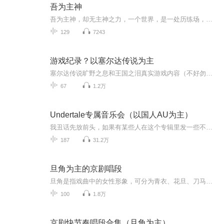
吾为主神
吾为主神，却无主神之力，一个世界，是一处历练场，吾成神，诸天颤...
129
7243
游戏纪录？以塞尔达传说为主
塞尔达传说旷野之息和王国之泪真实游戏内容（不好勿喷）（主要以这些为主）还包括其他SWITCH游戏，以及一些PC端游戏
67
1.2万
Undertale专属音乐会（以国人AU为主）
我丑话先放前头，如果有某些人在这个专辑里发一些不雅、不伦不类、让人难以揣摩的字句，我会毫不留情地一键三连（举报，拉黑，删除评论），这样做不仅是为了维护整个专辑的整体质量，更是为了建立一个良好的舆论环境，让更多有教养的人在这里不会感到另类...
187
31.2万
旦角为主的京剧唱段
旦角是指戏曲中的女性形象，可分为青衣、花旦、刀马旦、武旦、老旦、花衫等类别。其中京剧旦角著名的四大流派为梅派、程派、荀派、尚派。
100
1.8万
京剧快节奏唱段合集（旦角为主）