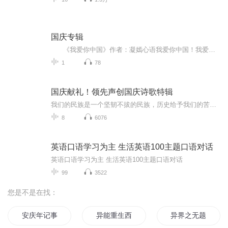
国庆专辑
《我爱你中国》作者：凝嫣心语我爱你中国！我爱你春天蓬勃的秧苗；我爱你秋日金黄的硕果。我爱你中国！我爱你青松气质，我爱你红梅品格！我爱你家乡的甜蔗好像乳汁滋润着我的心窝。我爱你中国，我要把最美的歌儿献给你，我的母亲我的祖国。我爱你中国，我爱...
1
78
国庆献礼！领先声创国庆诗歌特辑
我们的民族是一个坚韧不拔的民族，历史给予我们的苦难都变成了闪着金光的勋章！我们的国家是一个龙腾虎跃的国家，那条巨龙正以不可阻挡之势崛起于神奇的东方！------------------------------------------------值此祖国70周年华诞之际，领先声创以诗歌向祖国献礼！用我们的声音、用我们的热血、用我们的灵魂诵读经典爱国篇章，歌颂我们的祖国！永远繁荣富强！
8
6076
英语口语学习为主 生活英语100主题口语对话
英语口语学习为主 生活英语100主题口语对话
99
3522
您是不是在找：
安庆年记事
异能重生西门庆
异界之无题