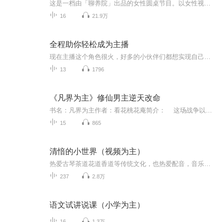
这是一档由「聊养院」出品的女性圆桌节目。以女性视角和你聊聊情感、生活、职场。我们争取入世但不入俗，中庸而不平庸。加w“li1254007708”拉你加入聊养院~
16
21.9万
全程助你轻松成为主播
现在主播这个角色很火，好多的小伙伴们都想实现自己的主播梦，并且希望能给自己带来收益，但是又不敢面对镜头，只要一出镜就会发蒙！今天就给大家分享一个不用出镜也能火的平台，也是当前最火的音频平台叫喜马拉雅，接下来我用大白话给大家分享，关于平台...
13
1796
《凡界为主》修仙男主逆天改命
书名：凡界为主作者：看花桃花庵简介： 这场战争以易派的胜利结束！胜利后的易派占领了修道界！而纯阳道长也将海域分成了三块，两条龙族两块，小怪一块，而冷浪也成为了易派掌门。至于纯阳道长，他没有飞升仙界，因为他想回到天山山顶，去找小羊！
15
865
清愔的小世界（视频为主）
热爱古琴茶道花道香道等传统文化，也热爱配音，音乐和阅读。这张专辑以视频形式记录分享自己的日常点滴和配音作品，有时候还会推荐喜欢的书和音乐等。
237
2.8万
语文试讲说课（小学为主）
16
1.3万