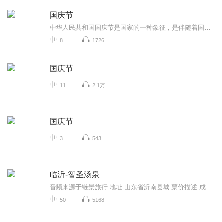
国庆节
中华人民共和国国庆节是国家的一种象征，是伴随着国家的出现而出现的。让我们用诗歌朗诵歌颂祖国的繁荣富强，国泰民安。
8
1726
国庆节
11
2.1万
国庆节
3
543
临沂-智圣汤泉
音频来源于链景旅行 地址 山东省沂南县城 票价描述 成人票138元 开放时间 全天 乘车信息 暂无
50
5168