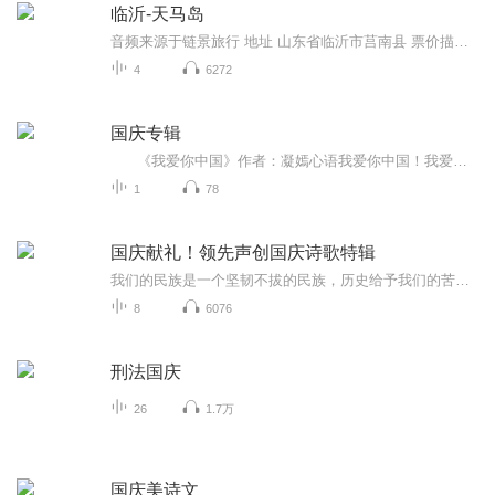
临沂-天马岛
音频来源于链景旅行 地址 山东省临沂市莒南县 票价描述 暂无 开放时间 全天 乘车信息 暂无
4
6272
国庆专辑
《我爱你中国》作者：凝嫣心语我爱你中国！我爱你春天蓬勃的秧苗；我爱你秋日金黄的硕果。我爱你中国！我爱你青松气质，我爱你红梅品格！我爱你家乡的甜蔗好像乳汁滋润着我的心窝。我爱你中国，我要把最美的歌儿献给你，我的母亲我的祖国。我爱你中国，我爱...
1
78
国庆献礼！领先声创国庆诗歌特辑
我们的民族是一个坚韧不拔的民族，历史给予我们的苦难都变成了闪着金光的勋章！我们的国家是一个龙腾虎跃的国家，那条巨龙正以不可阻挡之势崛起于神奇的东方！------------------------------------------------值此祖国70周年华诞之际，领先声创以诗歌向祖国献礼！用我们的声音、用我们的热血、用我们的灵魂诵读经典爱国篇章，歌颂我们的祖国！永远繁荣富强！
8
6076
刑法国庆
26
1.7万
国庆美诗文