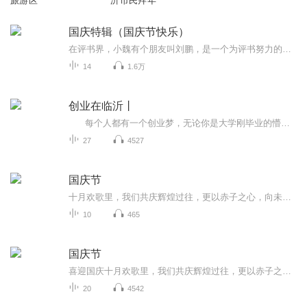
旅游区
沂市民拜年
国庆特辑（国庆节快乐）
在评书界，小魏有个朋友叫刘鹏，是一个为评书努力的小伙子。在2021年国庆期间，他想弄个特辑，便烦劳我给他录个爱国题材的评书小段儿。这种事情，不是特殊情况，小魏一般不会拒绝，也就给其录了一个《鲁迅踢鬼》，等他传完，我再传到我的专辑里。另外，小...
14
1.6万
创业在临沂丨
每个人都有一个创业梦，无论你是大学刚毕业的懵懂少年，还是经历过社会洗礼的“社会人”。当你有一天毅然决然的递上自己的辞职信，背起自己背包，为了自己的梦想穿梭在不同城市的大街小巷，自己一个人装饰着自己的店铺门头，憧憬自己事业的腾飞时你就有了一个充满责任感的称呼“创业者”。 在临沂有数不清的创业者，他们或许已经小有成就，或许仍然在摸索的路上。许多人对创业者的生活充满好奇，想知道创业路上的酸甜苦辣，想知道支撑这些创业者在这条道路上不断奔跑的动力源泉是什么，想知道...
27
4527
国庆节
十月欢歌里，我们共庆辉煌过往，更以赤子之心，向未来书写滚烫的誓言——这盛世，值得我们以热爱相拥。
10
465
国庆节
喜迎国庆十月欢歌里，我们共庆辉煌过往，更以赤子之心，向未来书写滚烫的誓言——这盛世，值得我们以热爱相拥。
20
4542