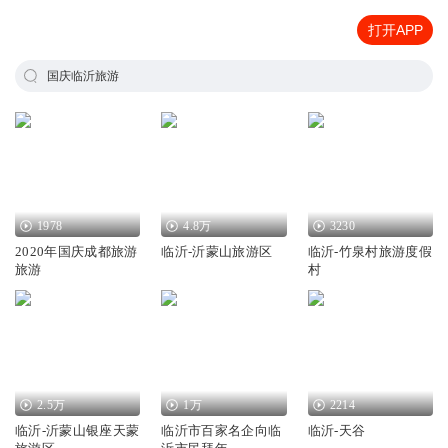
打开APP
国庆临沂旅游
1978
4.8万
3230
2020年国庆成都旅游
临沂-沂蒙山旅游区
临沂-竹泉村旅游度假
旅游
村
2.5万
1万
2214
临沂-沂蒙山银座天蒙
临沂市百家名企向临
临沂-天谷