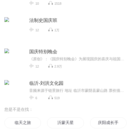
10
1518
法制史国庆班
12
1万
国庆特别晚会
《原创》：《国庆特别晚会》为展现国庆的喜庆与祖国的深情我将以具体的场景切入从清晨升旗的庄严到街头巷尾的欢庆到历史与当下的交融，用优美的笔触传递对祖国的热爱与自豪！用诗歌和情感美文形式，歌颂祖国的繁荣富强，祝人民幸福安康！
12
2.9万
临沂-刘洪文化园
音频来源于链景旅行 地址 临沂市蒙阴县蒙山路 票价描述 开放时间 8:30-17:30 乘车信息 自驾路线：京沪高速公路——蒙阴/沂水出口——蒙阴立交——S234——刘洪文化园海浪谷。
6
519
您是不是在找：
临天之旅
沂蒙天星
庆阳成长手札