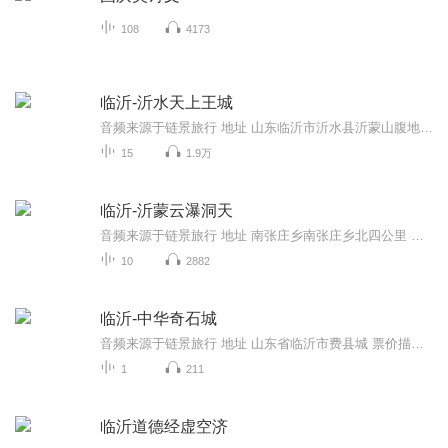
108
4173
临沂-沂水天上王城
音频来源于链景旅行 地址 山东临沂市沂水县沂蒙山腹地的沂水县城西北40公里处 票价描述 天上王城门票85元；地下冰宫46元；通票（门票 地下冰宫）118元；索道单程40元、双程70元。身高1.2米以下儿童、70周岁以上老年人以及伤残革命老人凭有效证件免费游览；...
15
1.9万
临沂-沂蒙云瀑洞天
音频来源于链景旅行 地址 南张庄乡南张庄乡北四公里 票价描述 暂无 开放时间 全天 乘车信息 暂无
10
2882
临沂-中华奇石城
音频来源于链景旅行 地址 山东省临沂市费县城 票价描述 暂无 开放时间 全天 乘车信息 暂无
1
211
临沂道德经虚空济