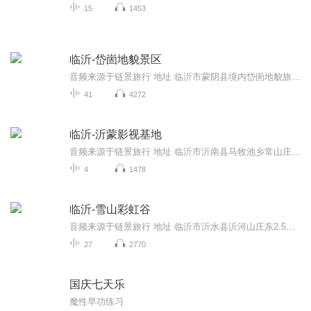
15
1453
临沂-岱崮地貌景区
音频来源于链景旅行 地址 临沂市蒙阴县境内岱崮地貌旅游景区 票价描述 崮上草原成人票50元、儿童票25元；博物馆成人票40元、儿童票20元；观光车成人票40元、儿童票20元。 开放时间 崮上草原7:00-22:00 乘车信息 自驾路线：蒙阴出发——新城路——S234——...
41
4272
临沂-沂蒙影视基地
音频来源于链景旅行 地址 临沂市沂南县马牧池乡常山庄村 票价描述 45元 开放时间 8:00-17:30 乘车信息 暂无
4
1478
临沂-雪山彩虹谷
音频来源于链景旅行 地址 临沂市沂水县沂河山庄东2.5公里 票价描述 旺季（4月-10月）成人票88元，淡季（11月-次年3月）成人票68元。1.2米-1.4米儿童、60-69岁老人凭有效证件半票，1.2米以下儿童、70岁以上老人、伤残革命军人凭有效证件免票。 开放时间 7:0...
27
2770
国庆七天乐
魔性早功练习