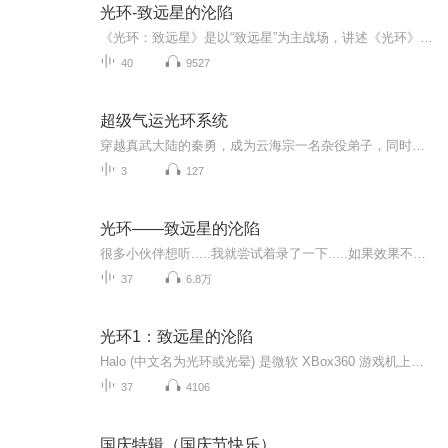
光环-致远星的沦陷
《光环：致远星》是以“致远星”为主战场，讲述《光环》第一代这中秋之柱号进行空间跳跃并发现“光环”之前所发生的战斗。 2552年，在外星文明压倒性的力量面前，只有致远星能带给人类胜利的希望。在那里储备了巨大的军事资源，从培训基地到工业矿物生产，致远星可以满足一切战争需要。它同时也是一个易守难攻的堡垒，驻扎着UNSC致远星的精兵强将，在其行星轨道上还有强大的防御平台。它巨大的战略重要性深深地隐藏在无数的外星殖民世界之中，一直未被强敌发现。然而就在那一年，这颗象征着人类军事力量的...
40
9527
超级气运光环系统
穿越真武大陆的秦勇，成为云海宗一名杂役弟子，同时发现，自己带有超级气运光环系统，准备展开牛气轰轰的崛起之路时，才发现，自己只具备最低等的龙套光环！这是一个悲催穿越者的努力之路，一个从龙套成长为唯一主角的传...
3
127
光环——致远星的沦陷
很多小伙伴想听.....我就尝试着录了一下.....如果效果不好的话，请直接跟我说，毕竟.....上次玩光环.....好像还是上大学的时候.......已经忘得差不多了
37
6.8万
光环1：致远星的沦陷
Halo (中文名为光环或光晕) 是微软 XBox360 游戏机上最成功最火爆最受欢迎的第一人称的科幻射击游戏！这是它的官方小说。不论你是游戏迷还是科幻迷，你都不应该错过这部科幻巨作！光晕小说在美国一再走红，以至于一口气连出了5本——《致远星的沦陷》、《洪魔》、《初次反击》、《奥星的幽灵》、《丰饶星战役》。其中仅《致远星的沦陷》销量就达二十万册，而且名列《出版家周报》（PublishersWeekly）的畅销书名单上。高明人类进入宇宙殖民时代后，与强大而好战的圣约人遭遇，圣约...
37
4106
国庆特辑（国庆节快乐）