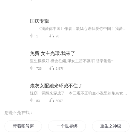
国庆专辑
《我爱你中国》作者：凝嫣心语我爱你中国！我爱你春天蓬勃的秧苗；我爱你秋日金黄的硕果。我爱你中国！我爱你青松气质，我爱你红梅品格！我爱你家乡的甜蔗好像乳汁滋润着我的心窝。我爱你中国，我要把最美的歌儿献给你，我的母亲我的祖国。我爱你中国，我爱...
1
78
免費 女主光環.我來了!
重生樣樣好!機會往錢捎!女主當不讓!口袋享飽飽~
723
2.8万
炮灰女配她光环藏不住了
陈窈一觉醒来穿成了一本三观不正狗血小说里的炮灰女配。 书里她放着多金貌美的未婚夫不要，偏倒追那穷酸画家男主，最后自己被当作跳板，助男主跨越阶级和自己的堂妹女主搞在一起，而自己则被狼狈赶出家门，结局悲惨。 穿书后的陈窈本着路见不平拔刀...
83
5007
您是不是在找：
带着账号穿绝代
一个世界绑定了我
重生之神级账号