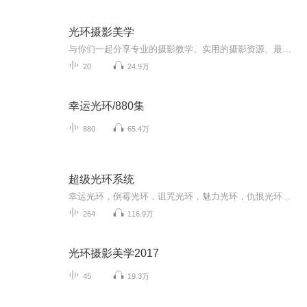
光环摄影美学
与你们一起分享专业的摄影教学、实用的摄影资源、最新的摄影资讯 等等有关摄影方面的东西。为你提炼精华的摄影知识和小技巧，用最短的时间把最实用的干货分享给你们。订阅微信公众号：Zenandchen 了解更多内容
20
24.9万
幸运光环/880集
880
65.4万
超级光环系统
幸运光环，倒霉光环，诅咒光环，魅力光环，仇恨光环，这些是主角的金手指。 超级唐僧闯西游作者汰深新作！新书
264
116.9万
光环摄影美学2017
45
19.3万