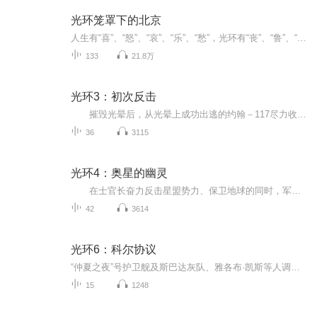
光环笼罩下的北京
人生有“喜”、“怒”、“哀”、“乐”、“愁”，光环有“丧”、“鲁”、“苦”、“欠”、“装”，光环是一种属性，光环是生活的点滴，光环是我们活着的态度。北京80后市井小民，最接地气的脱口秀，被光环笼罩的他们，谈天说地，谈笑风生，谈玄说妙，谈古...
133
21.8万
光环3：初次反击
摧毁光晕后，从光晕上成功出逃的约翰－117尽力收拢被打散的人类残余部队，力图回到地球。而致远星也并未被圣约人彻底摧毁，约翰－117的部下大多还活着。这是因为致远星上有着圣约人渴望得到的光晕建造者所留下的“圣物”。约翰－117超人一般永不停息地...
36
3115
光环4：奥星的幽灵
在士官长奋力反击星盟势力、保卫地球的同时，军情局“情报三处”精心设计了一个计划来为UNSC争取更多时间。奥尼克斯星表面上荒无人烟，是展开新行动的绝佳场所。但士官长摧毁第一个光晕之后，也触发了奥尼克斯星上深藏的上古先贤的科技。UNSC的人类舰...
42
3614
光环6：科尔协议
“仲夏之夜”号护卫舰及斯巴达灰队、雅各布·凯斯等人调查一个被称为“乱石”的叛军殖民地。“乱石”拥有断层跃迁装置，星盟的豺狼人试图与他们交易，用带有人类瞄具的星盟武器进行交换。“乱石”的居民也不满地球政府的统治，甚至一度想加入星盟。星盟高...
15
1248