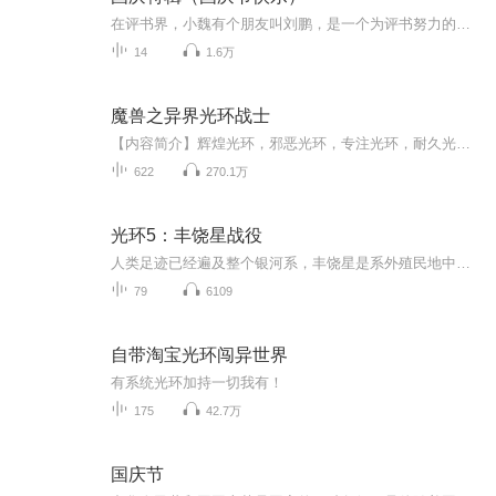
在评书界，小魏有个朋友叫刘鹏，是一个为评书努力的小伙子。在2021年国庆期间，他想弄个特辑，便烦劳我给他录个爱国题材的评书小段儿。这种事情，不是特殊情况，小魏一般不会拒绝，也就给其录了一个《鲁迅踢鬼》，等他传完，我再传到我的专辑里。另外，小...
14
1.6万
魔兽之异界光环战士
【内容简介】辉煌光环，邪恶光环，专注光环，耐久光环……离奇的升级体验，诡异的信息提示，神秘的光环技能，惊险的冒险生活在此书中展开。【作者/主播简介】作者：一株小草啊，网络小说作家。主播：妖魔鬼怪丶裂神【购买须知】1、本作品为付费有声书，前1...
622
270.1万
光环5：丰饶星战役
人类足迹已经遍及整个银河系，丰饶星是系外殖民地中最遥远的一个。尽管丰饶星的大小仅为地球的三分之一，但这里的土地却非常肥沃，为其它殖民地提供粮食补给UNSC海军情报部（奥尼，ONI）注意到丰饶星空域人类船只的神秘失踪事件，并怀疑是叛军所为。海军情报部从前线调回约翰逊上士和伯恩上士率领民兵部队前往保护丰饶星。 丰饶星上空，一艘星盟豺狼传教舰正在搜寻他们所朝拜的古老种族先行者遗留下的遗迹。他们吃惊地发现用来搜索先行者遗迹的导航仪表（先行者Luminary装置的复制品）上显示丰饶星上...
79
6109
自带淘宝光环闯异世界
有系统光环加持一切我有！
175
42.7万
国庆节