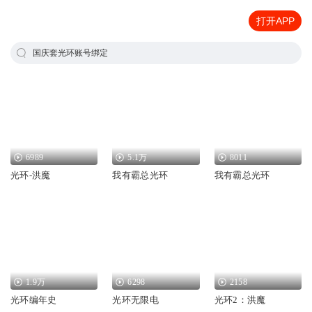
打开APP
国庆套光环账号绑定
6989
5.1万
8011
光环-洪魔
我有霸总光环
我有霸总光环
1.9万
6298
2158
光环编年史
光环无限电
光环2：洪魔