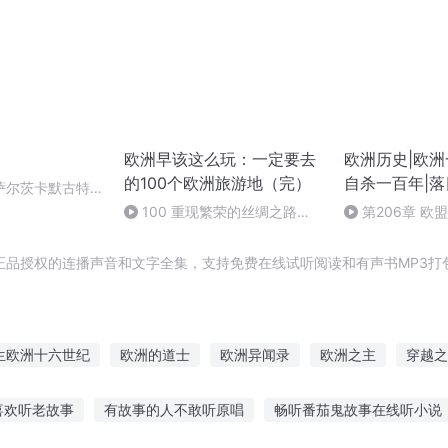
欧洲早该这么玩：一定要去
欧洲历史|欧洲
的100个欧洲旅游地（完）
自杀一百年|
9 萨尔茨卡默古特--
100 重现繁荣的丝绸之路
第206章 欧
——大巴扎
挑战并存
正品授权的连播声音和文字全集，支持免费在线试听阅读和有声书MP3打
生欧洲十六世纪
欧洲的道士
欧洲异闻录
欧洲之主
穿越之
落日欧罗巴
北欧女神
庆云传奇
我们的欧洲杯
穿越后我成
喜欢听老故事
有故事的人不敢听原唱
畅听番茄鬼故事在线听小说
—校花的欧巴