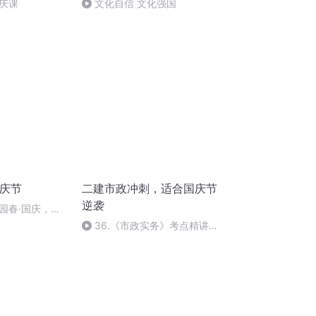
庆课
文化自信 文化强国
国庆节
二建市政冲刺，适合国庆节
逆袭
园春·国庆，朗
36.《市政实务》考点精讲第
36节课_2020926212025