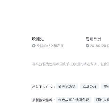
欧洲史
游遍欧洲
欧盟的成立和发展
2018012
-游遍欧洲
喜马拉雅为您推荐国庆节去欧洲的精选专辑，包含
欧洲我为皇
欧洲公敌
重
您是不是在找：
欧阳不说
北欧的天空下
红色故事在线听免费
哪种人
最新搜索推荐：
欧神传说
一人有庆
重生