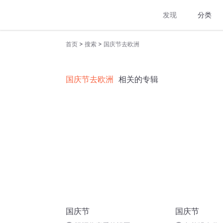
发现
分类
>
>
首页
搜索
国庆节去欧洲
国庆节去欧洲
相关的专辑
国庆节
国庆节