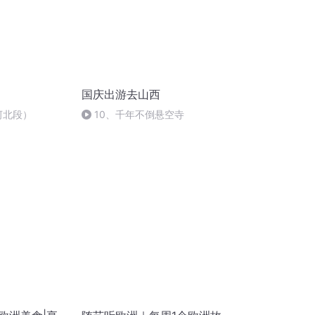
国庆出游去山西
河北段）
10、千年不倒悬空寺