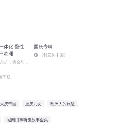
一体化|慢性
国庆专辑
落日欧洲
《我爱你中国》
盟东扩，机会与
包下载。
大庆帝国
重庆儿女
欧洲人的旅途
为了欧洲提督
王耀的欧洲纪元
城南旧事听鬼故事全集