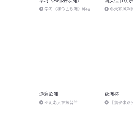
学习《和你去欧洲》
国庆佳节欢乐
学习《和你去欧洲》终结
冬天寒风刺
暖的春天
游遍欧洲
欧洲杯
圣诞老人在拉普兰
【詹俊张路
战淘汰葡萄牙