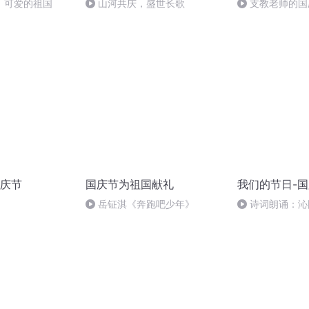
，可爱的祖国
山河共庆，盛世长歌
支教老师的国
庆节
国庆节为祖国献礼
我们的节日-
岳钲淇《奔跑吧少年》
诗词朗诵：沁
读者：张继军