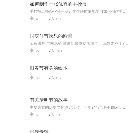
如何制作一张优秀的手抄报
手抄报老师APP是一款让学生随时随地学习如何创作手抄报的高级实用产品，学生不仅可以在视频中观看优质的课程讲解和手绘步骤，还可以欣赏到千余种优秀的手抄报作品。同时，在学习之余，还能DIY自由创作手抄报，寓教于乐。让你成为手抄报达人，教你轻松搞定手抄报！...
4
3733
国庆佳节欢乐的瞬间
金秋送爽 层林尽染 适逢新疆成立70周年 ，乌鲁木齐于2025年9月23日迎来党中央和习大大带领的慰问团。新疆各族群众欢欣鼓舞，热烈欢迎。
27
1311
跟春节有关的绘本
30
3160
有关清明节的故事
中华民族的历史文化源远流传，一年24节气各有由来，让泉水带大家来了解清明节的故事吧
3
1740
国庆专辑