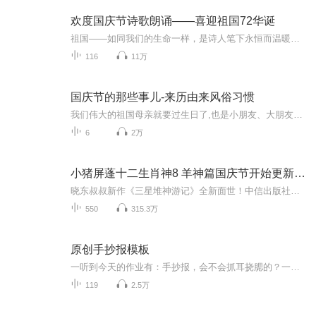
欢度国庆节诗歌朗诵——喜迎祖国72华诞
祖国——如同我们的生命一样，是诗人笔下永恒而温暖的主题。在祖国72周年华诞来临之际，特创建这个诗歌朗诵专辑，诵读经典爱国篇章，和大家一起歌颂祖国，向国庆的献礼！祝愿伟大的祖国繁荣富强，祝愿大家国庆节快乐，度过平安快乐的黄金周假期！
116
11万
国庆节的那些事儿-来历由来风俗习惯
我们伟大的祖国母亲就要过生日了,也是小朋友、大朋友们最喜欢的“国庆小长假”或说“黄金周”还有说”国庆7天乐”的，说法真是不一而足。那么“国庆节”是怎么来的？自古以来国庆节怎么庆贺？新中国国庆节的来历，以及新中国国庆节的庆贺方式又有哪些呢？ ...
6
2万
小猪屏蓬十二生肖神8 羊神篇国庆节开始更新啦！
晓东叔叔新作《三星堆神游记》全新面世！中信出版社出版！京东当当淘宝均有售！点蓝色字收听——《小猪屏蓬爆笑日记2024》《小猪屏蓬爆笑日记2》《小猪屏蓬爆笑日记1》让你笑得喘不上气！《我进故宫当富翁——小猪屏蓬故宫财商笔记》教你成为大富翁！《小...
550
315.3万
原创手抄报模板
一听到今天的作业有：手抄报，会不会抓耳挠腮的？一起来看看，总有您需要的模板在这里。
119
2.5万