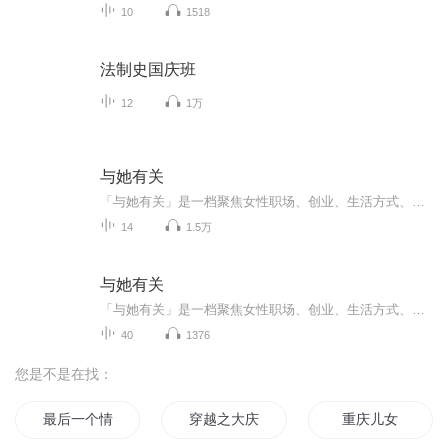
10
1518
法制史国庆班
12
1万
与她有关
「与她有关」是一档聚焦女性职场、创业、生活方式、自我成长与探索等话题的播客节目。 “可能”是国内首例试图打通线上与线下互动场景的女性播客节目。
14
1.5万
与她有关
「与她有关」是一档聚焦女性职场、创业、生活方式、自我成长与探索等话题的女性成长播客节目。主播：Summer Xia，广告营销领域的专业人士、知名线下女性社群 womenwill 中国的创始人
40
1376
您是不是在找：
最后一个情人节
穿越之大庆帝国
重庆儿女