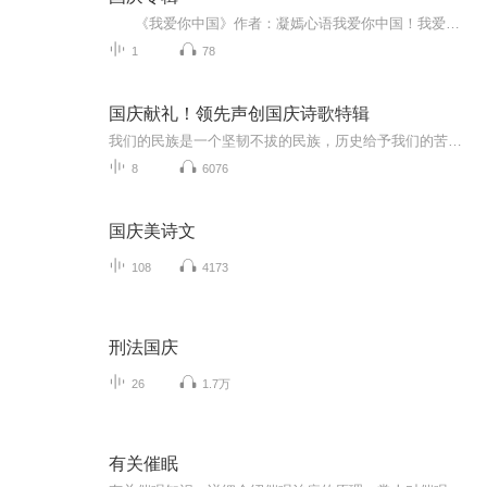
《我爱你中国》作者：凝嫣心语我爱你中国！我爱你春天蓬勃的秧苗；我爱你秋日金黄的硕果。我爱你中国！我爱你青松气质，我爱你红梅品格！我爱你家乡的甜蔗好像乳汁滋润着我的心窝。我爱你中国，我要把最美的歌儿献给你，我的母亲我的祖国。我爱你中国，我爱...
1
78
国庆献礼！领先声创国庆诗歌特辑
我们的民族是一个坚韧不拔的民族，历史给予我们的苦难都变成了闪着金光的勋章！我们的国家是一个龙腾虎跃的国家，那条巨龙正以不可阻挡之势崛起于神奇的东方！------------------------------------------------值此祖国70周年华诞之际，领先声创以诗歌向祖国献礼！用我们的声音、用我们的热血、用我们的灵魂诵读经典爱国篇章，歌颂我们的祖国！永远繁荣富强！
8
6076
国庆美诗文
108
4173
刑法国庆
26
1.7万
有关催眠