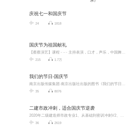
乐）
庆祝七一和国庆节
24
1818
国庆节为祖国献礼
【蔡蔡演艺】课程﹣-﹣主持表演，口才，声乐，中国舞，民族舞。独特的小舞台，专业的录音棚，每一位同学都能成为优秀的小明星。独特的教学模式，轻松上课，快乐学习！知名主持人，舞蹈家，高级教师任职授课！江南总校：河沟街42号三楼 18545856430江北分校...
215
1.7万
我们的节日-国庆节
南京出版传媒集团·南京出版社出版的图书《我们的节日》通过对中国节日文化和节日意义进行深度的挖掘，面向青少年群体构建独具特色的栏目内容，以此丰富春节、元宵节、清明节、端午节、七夕节、中秋节、重阳节等传统节日；六一节、教师节、国庆节等新兴节日的文化内涵和表现形式。促进青少年形成新的节日习俗，提升节日仪式感、认同感。音频作品由金陵朗读者联盟志愿者朗诵，南京音像出版社、金陵图书馆联合制作。
35
8076
二建市政冲刺，适合国庆节逆袭
2020年二级建造师市政专业1、从基础到密训冲刺V2、从精华课程到超压密押V3、0基础同步更新v4、持续更新到2020年考试V5、只要你跟着学让你一次稳拿证V6、渠道超压压题，超压三页纸等独家绝密压题!
36
2619