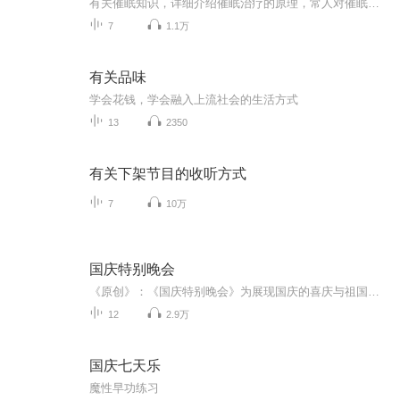
有关催眠知识，详细介绍催眠治疗的原理，常人对催眠的误解，以及催眠可以治疗的疾病，催眠治疗音频可以有效改善对应症状，催眠案例分享，催眠问答
7
1.1万
有关品味
学会花钱，学会融入上流社会的生活方式
13
2350
有关下架节目的收听方式
7
10万
国庆特别晚会
《原创》：《国庆特别晚会》为展现国庆的喜庆与祖国的深情我将以具体的场景切入从清晨升旗的庄严到街头巷尾的欢庆到历史与当下的交融，用优美的笔触传递对祖国的热爱与自豪！用诗歌和情感美文形式，歌颂祖国的繁荣富强，祝人民幸福安康！
12
2.9万
国庆七天乐
魔性早功练习