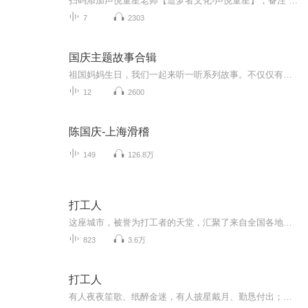
扫码添加声悦童星老师【造梦者文化-声悦童星】，备注“诵读打卡”报名，已添加好友的，直接发送“诵读打卡”报名，报名成功后进入社群。
7
2303
国庆主题故事合辑
祖国妈妈生日，我们一起来听一听系列故事。不仅仅有《我的祖国》，还有红军故事，也有关于战争的故事，让大家体会到和平年代的不易。
12
2600
陈国庆-上海滑稽
149
126.8万
打工人
这座城市，被誉为打工者的天堂，汇聚了来自全国各地的务工者。它犹如一幅浓墨重彩的画卷，展现了青春的热血与冲动，弥漫着荷尔蒙的炽热气息。然而，在这座繁华的都市之下，隐藏着无数看似平凡却饱含故事的角落，它们像一道道秘密的裂痕，隐藏着堕落与未知...
823
3.6万
打工人
有人夜夜笙歌、纸醉金迷，有人披星戴月、勤恳付出；有人出行轿车、不惧寒暑，有人共享单车、地铁抢座；有人星河烂漫、理想丰满，有人不提以后、只争朝夕——这就是新一代的“打工人”。本首歌唱出了现代打工人的现状，他们拥有“上天入地”的本领，却依然被生活中的点滴小事所困；他们建造着城市的高楼大厦，却几乎从未享受过这座城市的照顾。简单的曲调下，张狂用淳朴的声音为打工人代言——打工人的背后是无数为生活努力打拼的身影，这群没有背景、没有依靠的人，为着不可知的未来埋头苦干。早安，打工人...