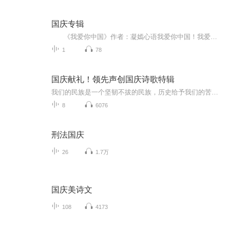
国庆专辑
《我爱你中国》作者：凝嫣心语我爱你中国！我爱你春天蓬勃的秧苗；我爱你秋日金黄的硕果。我爱你中国！我爱你青松气质，我爱你红梅品格！我爱你家乡的甜蔗好像乳汁滋润着我的心窝。我爱你中国，我要把最美的歌儿献给你，我的母亲我的祖国。我爱你中国，我爱...
1
78
国庆献礼！领先声创国庆诗歌特辑
我们的民族是一个坚韧不拔的民族，历史给予我们的苦难都变成了闪着金光的勋章！我们的国家是一个龙腾虎跃的国家，那条巨龙正以不可阻挡之势崛起于神奇的东方！------------------------------------------------值此祖国70周年华诞之际，领先声创以诗歌向祖国献礼！用我们的声音、用我们的热血、用我们的灵魂诵读经典爱国篇章，歌颂我们的祖国！永远繁荣富强！
8
6076
刑法国庆
26
1.7万
国庆美诗文
108
4173