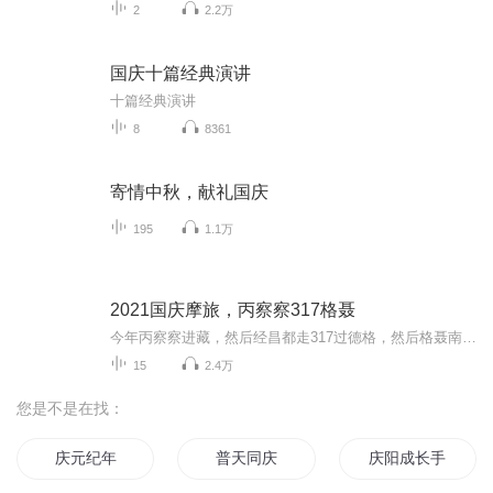
2
2.2万
国庆十篇经典演讲
十篇经典演讲
8
8361
寄情中秋，献礼国庆
195
1.1万
2021国庆摩旅，丙察察317格聂
今年丙察察进藏，然后经昌都走317过德格，然后格聂南线，最后沙溪古镇收尾。
15
2.4万
您是不是在找：
庆元纪年
普天同庆
庆阳成长手札