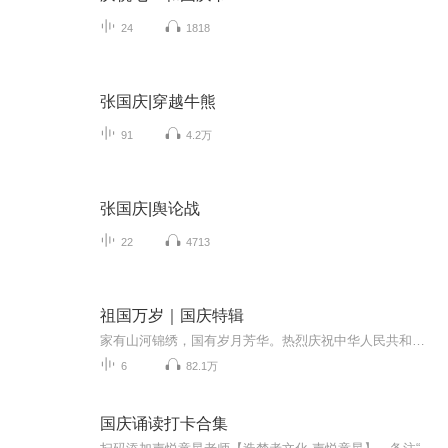
24
1818
张国庆|穿越牛熊
91
4.2万
张国庆|舆论战
22
4713
祖国万岁｜国庆特辑
家有山河锦绣，国有岁月芳华。热烈庆祝中华人民共和国成立73周年！
6
82.1万
国庆诵读打卡合集