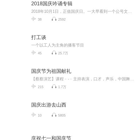
2018国庆吟诵专辑
2018年10月1日，正值国庆日。一大早看到一个公号文章，正是文天祥的《己卯十月一日至燕越五日罹狴犴有感而赋》。当然，彼十一非当今的十一。不过数字的巧合还是让人感触，今天拿来读一读，体味一番历史英杰的民族情怀，恰也当时。 根据诗题来看，这组诗是写于十月一日至十月五日之间，是文天祥被俘之后所作，这些诗作不仅有凛凛正气，更也能看的到他百端交集的复杂情感。另一首于右任先生的《望大陆》，微信公号有称《望乡》，一句“山之上国之殇”荡气回肠，一并兴起拿来读了一读。仓促间多有瑕疵...
38
2592
打工谈
一个以工人为主角的播客节目
45
25.7万
国庆节为祖国献礼
【蔡蔡演艺】课程﹣-﹣主持表演，口才，声乐，中国舞，民族舞。独特的小舞台，专业的录音棚，每一位同学都能成为优秀的小明星。独特的教学模式，轻松上课，快乐学习！知名主持人，舞蹈家，高级教师任职授课！江南总校：河沟街42号三楼 18545856430江北分校...
215
1.7万
国庆出游去山西
10
5805
庆祝七一和国庆节