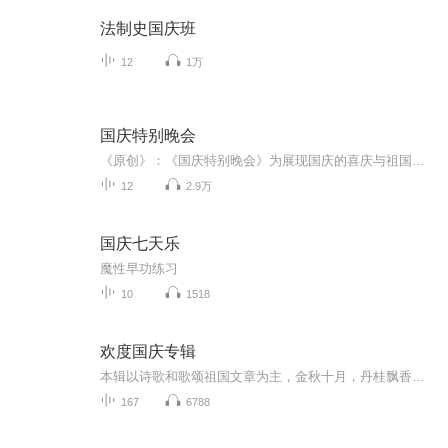
法制史国庆班
12
1万
国庆特别晚会
《原创》：《国庆特别晚会》为展现国庆的喜庆与祖国的深情我将以具体的场景切入从清晨升旗的庄严到街头巷尾的欢庆到历史与当下的交融，用优美的笔触传递对祖国的热爱与自豪！用诗歌和情感美文形式，歌颂祖国的繁荣富强，祝人民幸福安康！
12
2.9万
国庆七天乐
魔性早功练习
10
1518
欢度国庆专辑
本辑以诗歌和歌颂祖国文章为主，金秋十月，丹桂飘香，在这个充满丰收喜悦的季节里，我们满怀激动和自豪，迎来了中华人民共和国76周年华诞。这不仅是一个庄重的纪念日，更是全体中华儿女共同欢庆的盛大的节日，承载着深厚的民族情感和历史意义.
167
6788