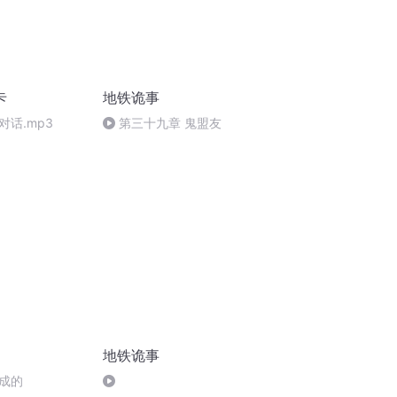
卡
地铁诡事
话.mp3
第三十九章 鬼盟友
地铁诡事
成的