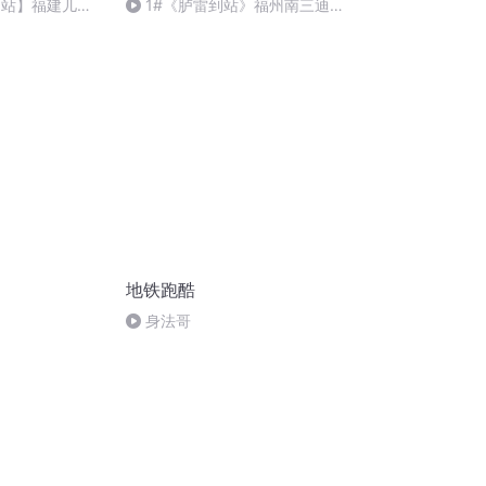
到站】福建儿童
1#《胪雷到站》福州南三迪
希尔顿逸林酒店
地铁跑酷
身法哥