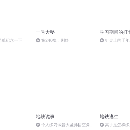
一号大秘
学习期间的打
简单纪念一下
第240集，剧终
针尖上的千年对
地铁诡事
地铁逃生
个人练习试音大圣孙悟空角色
高手是怎样练