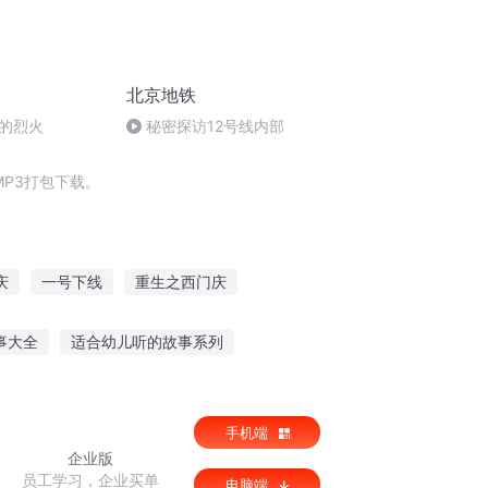
北京地铁
的烈火
秘密探访12号线内部
P3打包下载。
庆
一号下线
重生之西门庆
庆云传奇
重庆儿女
异能重生西门庆
事大全
适合幼儿听的故事系列
豌豆笑传故事在线听
听麒麟讲故事的软件
手机端
企业版
员工学习，企业买单
电脑端