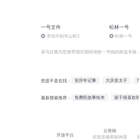
一号文件
松林一号
变化中的羊山村2
松林一号
喜马拉雅为您推荐国庆期间地铁一号线的精选专辑
安庆年记事
大庆皇太子
您是不是在找：
穿越之大庆帝国
庆阳成长手
免费听故事绘本
孩子很喜欢
最新搜索推荐：
铁胆冲锋号
嘉庆皇帝
50多岁适合听什么故事
听宿
来大姨妈听故事
摇摇公主故
云剪辑
开放平台
在线音频剪辑神器