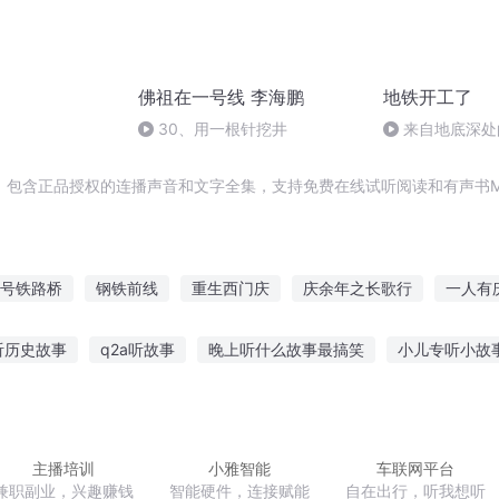
佛祖在一号线 李海鹏
地铁开工了
30、用一根针挖井
来自地底深处
，包含正品授权的连播声音和文字全集，支持免费在线试听阅读和有声书M
7号铁路桥
钢铁前线
重生西门庆
庆余年之长歌行
一人有
札
大庆第一恶
钢铁战线
后会有期后会有期
铁线虫皇朝
听历史故事
q2a听故事
晚上听什么故事最搞笑
小儿专听小故
舍的人讲鬼故事
小宝在听故事中成长
听鬼故事真实图片搞笑
事在线听
孩子听故事入睡难入睡
主播培训
小雅智能
车联网平台
兼职副业，兴趣赚钱
智能硬件，连接赋能
自在出行，听我想听