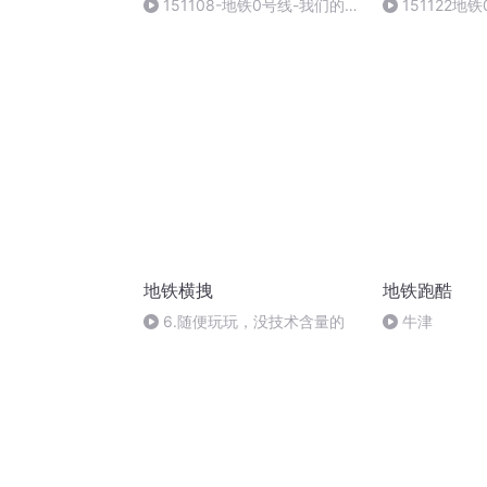
151108-地铁0号线-我们的小
151122地
时候
地铁横拽
地铁跑酷
6.随便玩玩，没技术含量的
牛津