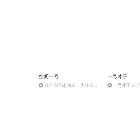
音无背景音乐版
空间一号
一号才子
70年前的老古董，为什么还
一号才子 31
在服役？U-2侦察机！