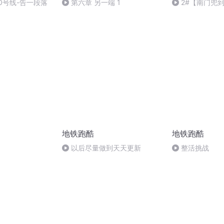
铁0号线-告一段落
第六章 另一端 1
2#【南门兜
医院
地铁跑酷
地铁跑酷
以后尽量做到天天更新
整活挑战